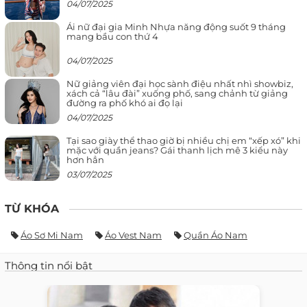
04/07/2025
Ái nữ đại gia Minh Nhựa năng động suốt 9 tháng
mang bầu con thứ 4
04/07/2025
Nữ giảng viên đại học sành điệu nhất nhì showbiz,
xách cả “lâu đài” xuống phố, sang chảnh từ giảng
đường ra phố khó ai đọ lại
04/07/2025
Tại sao giày thể thao giờ bị nhiều chị em “xếp xó” khi
mặc với quần jeans? Gái thanh lịch mê 3 kiểu này
hơn hẳn
03/07/2025
TỪ KHÓA
Áo Sơ Mi Nam
Áo Vest Nam
Quần Áo Nam
Thông tin nổi bật