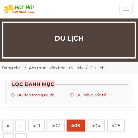
Toggl
navig
DU LỊCH
Trang chủ
Ẩm thực - văn hóa - du lịch
Du lịch
LỌC DANH MỤC
Du lịch trong nước
Du lịch quốc tế
«
‹
401
402
403
404
405