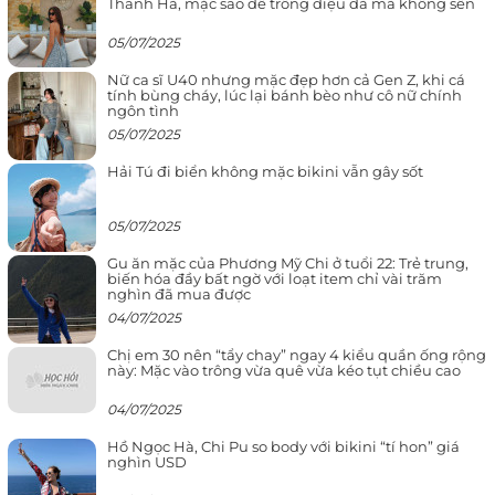
Thanh Hà, mặc sao để trông điệu đà mà không sến
05/07/2025
Nữ ca sĩ U40 nhưng mặc đẹp hơn cả Gen Z, khi cá
tính bùng cháy, lúc lại bánh bèo như cô nữ chính
ngôn tình
05/07/2025
Hải Tú đi biển không mặc bikini vẫn gây sốt
05/07/2025
Gu ăn mặc của Phương Mỹ Chi ở tuổi 22: Trẻ trung,
biến hóa đầy bất ngờ với loạt item chỉ vài trăm
nghìn đã mua được
04/07/2025
Chị em 30 nên “tẩy chay” ngay 4 kiểu quần ống rộng
này: Mặc vào trông vừa quê vừa kéo tụt chiều cao
04/07/2025
Hồ Ngọc Hà, Chi Pu so body với bikini “tí hon” giá
nghìn USD