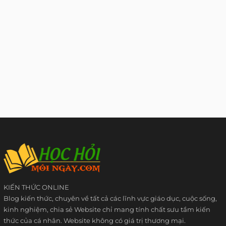
KIẾN THỨC ONLINE
Blog kiến thức, chuyên về tất cả các lĩnh vực giáo dục, cuộc sống,
kinh nghiệm, chia sẻ Website chỉ mang tính chất sưu tầm kiến
thức của cá nhân. Website không có giá trị thương mại.