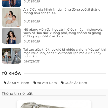
04/07/2025
Ái nữ đại gia Minh Nhựa năng động suốt 9 tháng
mang bầu con thứ 4
04/07/2025
Nữ giảng viên đại học sành điệu nhất nhì showbiz,
xách cả “lâu đài” xuống phố, sang chảnh từ giảng
đường ra phố khó ai đọ lại
04/07/2025
Tại sao giày thể thao giờ bị nhiều chị em “xếp xó” khi
mặc với quần jeans? Gái thanh lịch mê 3 kiểu này
hơn hẳn
03/07/2025
TỪ KHÓA
Áo Sơ Mi Nam
Áo Vest Nam
Quần Áo Nam
Thông tin nổi bật