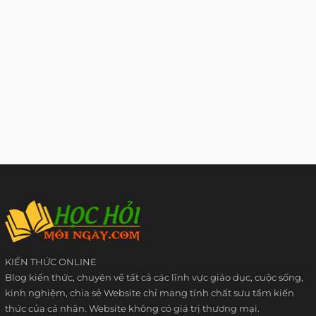
KIẾN THỨC ONLINE
Blog kiến thức, chuyên về tất cả các lĩnh vực giáo dục, cuộc sống,
kinh nghiệm, chia sẻ Website chỉ mang tính chất sưu tầm kiến
thức của cá nhân. Website không có giá trị thương mại.