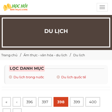
Toggl
navig
DU LỊCH
Trang chủ
Ẩm thực - văn hóa - du lịch
Du lịch
LỌC DANH MỤC
Du lịch trong nước
Du lịch quốc tế
«
‹
396
397
398
399
400