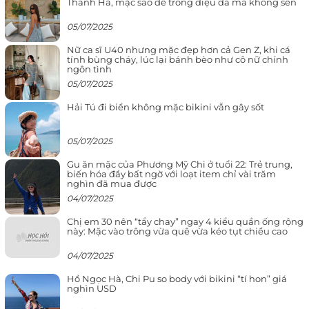
Thanh Hà, mặc sao để trông điệu đà mà không sến
05/07/2025
Nữ ca sĩ U40 nhưng mặc đẹp hơn cả Gen Z, khi cá
tính bùng cháy, lúc lại bánh bèo như cô nữ chính
ngôn tình
05/07/2025
Hải Tú đi biển không mặc bikini vẫn gây sốt
05/07/2025
Gu ăn mặc của Phương Mỹ Chi ở tuổi 22: Trẻ trung,
biến hóa đầy bất ngờ với loạt item chỉ vài trăm
nghìn đã mua được
04/07/2025
Chị em 30 nên “tẩy chay” ngay 4 kiểu quần ống rộng
này: Mặc vào trông vừa quê vừa kéo tụt chiều cao
04/07/2025
Hồ Ngọc Hà, Chi Pu so body với bikini “tí hon” giá
nghìn USD