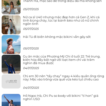
Thanh Hà, mặc sao để trông điệu đà mà không sến
05/07/2025
Nữ ca sĩ U40 nhưng mặc đẹp hơn cả Gen Z, khi cá
tính bùng cháy, lúc lại bánh bèo như cô nữ chính
ngôn tình
05/07/2025
Hải Tú đi biển không mặc bikini vẫn gây sốt
05/07/2025
Gu ăn mặc của Phương Mỹ Chi ở tuổi 22: Trẻ trung,
biến hóa đầy bất ngờ với loạt item chỉ vài trăm
nghìn đã mua được
04/07/2025
Chị em 30 nên “tẩy chay” ngay 4 kiểu quần ống rộng
này: Mặc vào trông vừa quê vừa kéo tụt chiều cao
04/07/2025
Hồ Ngọc Hà, Chi Pu so body với bikini “tí hon” giá
nghìn USD