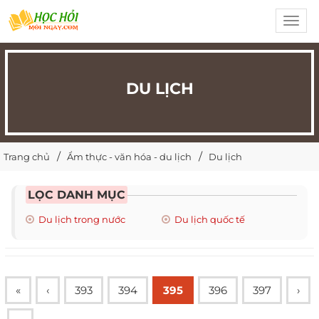
Toggl
navig
DU LỊCH
Trang chủ
Ẩm thực - văn hóa - du lịch
Du lịch
LỌC DANH MỤC
Du lịch trong nước
Du lịch quốc tế
«
‹
393
394
395
396
397
›