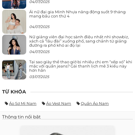
04/07/2025
Ái nữ đại gia Minh Nhựa năng động suốt 9 tháng
mang bầu con thứ 4
04/07/2025
Nữ giảng viên đại học sành điệu nhất nhì showbiz,
xách cả “lâu đài” xuống phố, sang chảnh từ giảng
đường ra phố khó ai đọ lại
04/07/2025
Tại sao giày thể thao giờ bị nhiều chị em “xếp xó” khi
mặc với quần jeans? Gái thanh lịch mê 3 kiểu này
hơn hẳn
03/07/2025
TỪ KHÓA
Áo Sơ Mi Nam
Áo Vest Nam
Quần Áo Nam
Thông tin nổi bật