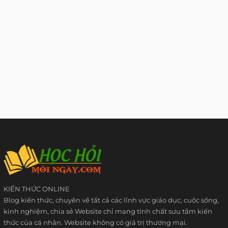
KIẾN THỨC ONLINE
Blog kiến thức, chuyên về tất cả các lĩnh vực giáo dục, cuộc sống,
kinh nghiệm, chia sẻ Website chỉ mang tính chất sưu tầm kiến
thức của cá nhân. Website không có giá trị thương mại.