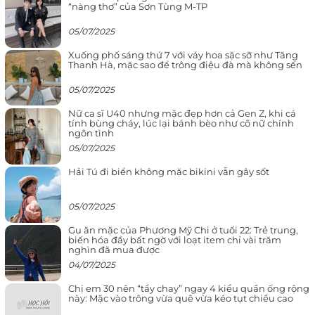
“nàng thơ” của Sơn Tùng M-TP
05/07/2025
Xuống phố sáng thứ 7 với váy hoa sặc sỡ như Tăng
Thanh Hà, mặc sao để trông điệu đà mà không sến
05/07/2025
Nữ ca sĩ U40 nhưng mặc đẹp hơn cả Gen Z, khi cá
tính bùng cháy, lúc lại bánh bèo như cô nữ chính
ngôn tình
05/07/2025
Hải Tú đi biển không mặc bikini vẫn gây sốt
05/07/2025
Gu ăn mặc của Phương Mỹ Chi ở tuổi 22: Trẻ trung,
biến hóa đầy bất ngờ với loạt item chỉ vài trăm
nghìn đã mua được
04/07/2025
Chị em 30 nên “tẩy chay” ngay 4 kiểu quần ống rộng
này: Mặc vào trông vừa quê vừa kéo tụt chiều cao