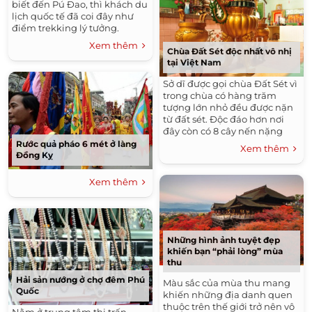
biết đến Pú Đao, thì khách du
lịch quốc tế đã coi đây như
điểm trekking lý tưởng.
Xem thêm
Chùa Đất Sét độc nhất vô nhị
tại Việt Nam
Sở dĩ được gọi chùa Đất Sét vì
trong chùa có hàng trăm
tượng lớn nhỏ đều được nặn
từ đất sét. Độc đáo hơn nơi
đây còn có 8 cây nến nặng
tổng cộng 1,4 tấn sáp.
Rước quả pháo 6 mét ở làng
Xem thêm
Đồng Kỵ
Xem thêm
Những hình ảnh tuyệt đẹp
khiến bạn “phải lòng” mùa
thu
Hải sản nướng ở chợ đêm Phú
Màu sắc của mùa thu mang
Quốc
khiến những địa danh quen
thuộc trên thế giới trở nên vô
Nằm ở trung tâm thị trấn