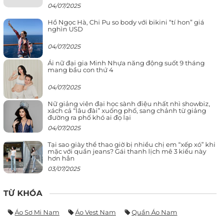
04/07/2025
Hồ Ngọc Hà, Chi Pu so body với bikini “tí hon” giá
nghìn USD
04/07/2025
Ái nữ đại gia Minh Nhựa năng động suốt 9 tháng
mang bầu con thứ 4
04/07/2025
Nữ giảng viên đại học sành điệu nhất nhì showbiz,
xách cả “lâu đài” xuống phố, sang chảnh từ giảng
đường ra phố khó ai đọ lại
04/07/2025
Tại sao giày thể thao giờ bị nhiều chị em “xếp xó” khi
mặc với quần jeans? Gái thanh lịch mê 3 kiểu này
hơn hẳn
03/07/2025
TỪ KHÓA
Áo Sơ Mi Nam
Áo Vest Nam
Quần Áo Nam