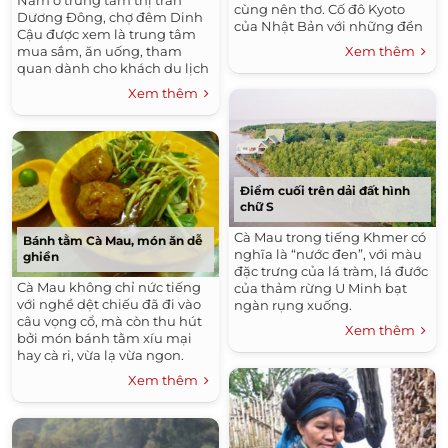
cùng nên thơ. Cố đô Kyoto
Dương Đông, chợ đêm Dinh
của Nhật Bản với những đền
Cậu được xem là trung tâm
chùa cổ...
mua sắm, ăn uống, tham
Xem thêm
quan dành cho khách du lịch
và người dân địa phương.
Xem thêm
Điểm cuối trên dải đất hình
chữ S
Cà Mau trong tiếng Khmer có
Bánh tằm Cà Mau, món ăn dễ
nghĩa là “nước đen”, với màu
ghiền
đặc trưng của lá tràm, lá đước
Cà Mau không chỉ nức tiếng
của thảm rừng U Minh bạt
với nghề dệt chiếu đã đi vào
ngàn rụng xuống.
câu vọng cổ, mà còn thu hút
Xem thêm
bởi món bánh tằm xíu mại
hay cà ri, vừa lạ vừa ngon.
Xem thêm