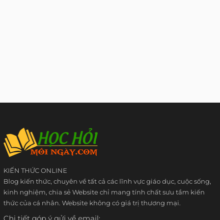
KIẾN THỨC ONLINE
Blog kiến thức, chuyên về tất cả các lĩnh vực giáo dục, cuộc sống,
kinh nghiệm, chia sẻ Website chỉ mang tính chất sưu tầm kiến
thức của cá nhân. Website không có giá trị thương mại.
Chi tiết góp ý gửi về email: