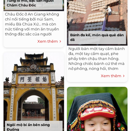
Tung lò mò, đặc sản người
Chăm Châu Đốc
Châu Đốc ở An Giang không
chỉ nổi tiếng bởi núi Sam,
miếu Bà Chúa Xứ… mà còn
nức tiếng với món ăn truyền
thống đặc sắc của người
Bánh đa kế, món quà quê dân
Chăm như tung lò mò - lạp
dã
Xem thêm
xưởng bò.
Người bán một tay cầm bánh
đa, một tay cầm quạt, phe
phẩy trên chậu than hồng.
Những chiếc bánh cứ thế mà
nở phồng, nóng hổi, thơm
vừng theo gió quạt.
Xem thêm
Ngôi mộ bí ẩn bên sông
Đuống