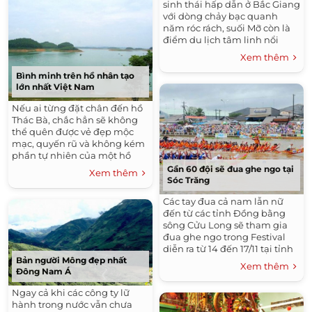
sinh thái hấp dẫn ở Bắc Giang
với dòng chảy bạc quanh
năm róc rách, suối Mỡ còn là
điểm du lịch tâm linh nổi
tiếng với ba ngôi đền thờ
Xem thêm
Thánh Mẫu Thượng Ngàn.
Bình minh trên hồ nhân tạo
lớn nhất Việt Nam
Nếu ai từng đặt chân đến hồ
Thác Bà, chắc hẳn sẽ không
thể quên được vẻ đẹp mộc
mạc, quyến rũ và không kém
phần tự nhiên của một hồ
nhân tạo.
Gần 60 đội sẽ đua ghe ngo tại
Xem thêm
Sóc Trăng
Các tay đua cả nam lẫn nữ
đến từ các tỉnh Đồng bằng
sông Cửu Long sẽ tham gia
đua ghe ngo trong Festival
diễn ra từ 14 đến 17/11 tại tỉnh
Sóc Trăng.
Bản người Mông đẹp nhất
Xem thêm
Đông Nam Á
Ngay cả khi các công ty lữ
hành trong nước vẫn chưa