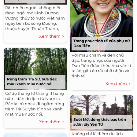
Rất nhiều người không biết
rằng, ngôi mộ Kinh Dương
Vương, thủy tổ nước Việt nằm
ngay bên bờ sông Đuống,
thuộc huyện Thuận Thành,
Bắc Ninh.
Xem thêm
Trang phục tinh tế của phụ nữ
Dao Tiền
Với màu chàm và đen chủ
đạo, trang phục của người
Dao Tiền được thêu hoa văn ở
tà áo, gấu áo rất nhã nhặn và
tinh tế.
Rừng tràm Trà Sư, bữa tiệc
Xem thêm
màu xanh mùa nước nổi
Cứ độ tháng 10 tháng 11 hàng
năm, dân du lịch từ Nam ra
Bắc lại rủ nhau đi ngắm rừng
tràm Trà Sư yên bình và xanh
mát mùa nước nổi.
Suối Mỡ, dòng thác bạc trên
Xem thêm
sườn tây Yên Tử
Không chỉ là điểm du lịch