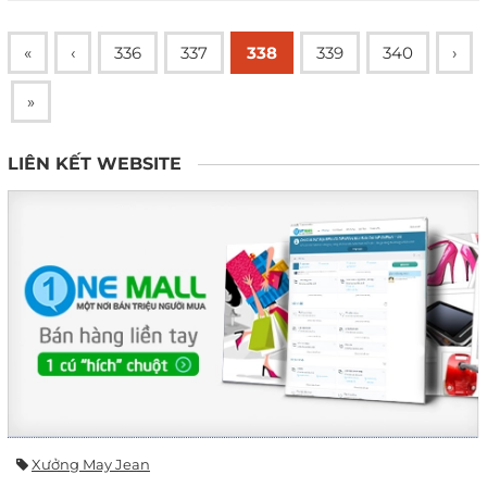
«
‹
336
337
338
339
340
›
»
LIÊN KẾT WEBSITE
Xưởng May Jean