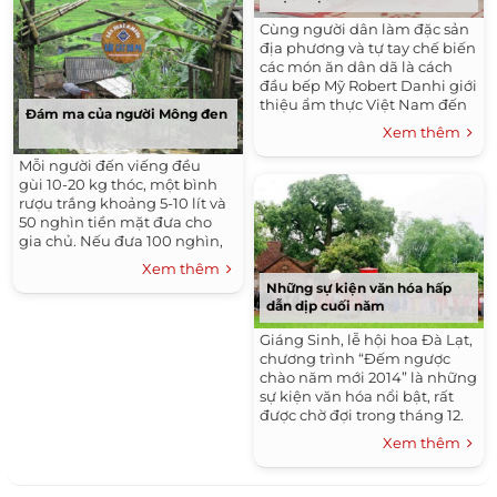
Cùng người dân làm đặc sản
địa phương và tự tay chế biến
các món ăn dân dã là cách
đầu bếp Mỹ Robert Danhi giới
thiệu ẩm thực Việt Nam đến
Đám ma của người Mông đen
du khách trong và ngoài
Xem thêm
nước.
Mỗi người đến viếng đều
gùi 10-20 kg thóc, một bình
rượu trắng khoảng 5-10 lít và
50 nghìn tiền mặt đưa cho
gia chủ. Nếu đưa 100 nghìn,
chủ sẽ trả lại 50 nghìn.
Xem thêm
Những sự kiện văn hóa hấp
dẫn dịp cuối năm
Giáng Sinh, lễ hội hoa Đà Lạt,
chương trình “Đếm ngược
chào năm mới 2014” là những
sự kiện văn hóa nổi bật, rất
được chờ đợi trong tháng 12.
Xem thêm