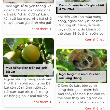
Các món vừa ăn vừa giải nhiệt
Theo nghi lễ truyền thống, khi
ở Cần Thơ
đoàn rước dâu đến cổng nhà
gái sẽ bị “chặn đường” bằng
Khi đến Cần Thơ mùa nắng
tấm vải lụa màu, nhà trai phải
nóng, ngoài các ly nước mát
thuyết phục gia đình nhà gái
ưa dùng như sâm, rễ tranh
bằng điệu hát sình ca thì mới
Xem thêm
hay nước mía, du khách có
được phép vào trong.
thể tham khảo thêm bốn loại
đồ ăn có thể giải khát sau đây.
Xem thêm
Mùa hồng giòn trên xứ lạnh
Đà Lạt
Ngôi làng Cù Lần dưới chân
núi Lang Biang
Ngoài những thắng cảnh nên
thơ, thành phố sương mù Đà
Ở làng Cù Lần, bên cạnh
Lạt còn có những vườn cây
tiếng thông reo, chim hót,
trái xum xuê trĩu quả, trong
suối chảy róc rách, bạn còn có
đó hồng giòn là loại trái cây
thể nhìn thấy những con cù
đặc sản ngon, hấp dẫn mà du
Xem thêm
lần hiền lành, khép nép, núp
khách không thể bỏ qua.
cuộn mình trong những lùm
Xem thêm