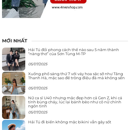
MỚI NHẤT
Hải Tú đổi phong cách thế nào sau 5 năm thành
“nàng thơ” của Sơn Tùng M-TP
05/07/2025
Xuống phố sáng thứ 7 với váy hoa sặc sỡ như Tăng
Thanh Hà, mặc sao để trông điệu đà mà không sến
05/07/2025
Nữ ca sĩ U40 nhưng mặc đẹp hơn cả Gen Z, khi cá
tính bùng cháy, lúc lại bánh bèo như cô nữ chính
ngôn tình
05/07/2025
Hải Tú đi biển không mặc bikini vẫn gây sốt