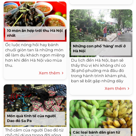
cây.
10 món ăn hợp trời thu Hà Nội
nhất
Ốc luộc nóng hổi hay bánh
Những con phố ‘hàng’ mới ở
chuối giòn tan là những món
Hà Nội
dễ làm du khách ngon miệng
Du lịch đến Hà Nội, bạn sẽ
hơn khi đến Hà Nội vào mùa
thấy thú vị khi không chỉ có
thu.
36 phố phường mà đâu đó
Xem thêm
trong hành trình khám phá,
bạn sẽ bắt gặp những dãy
phố chỉ chuyên bán một mặt
Xem thêm
hàng, tạo ra những điểm
nhấn khó quên.
Món quà tinh tế của người
Dao đỏ Sa Pa
Thổ cẩm của người Dao đỏ từ
Các loại bánh dân gian từ
chỗ chỉ dùng trong đời sống