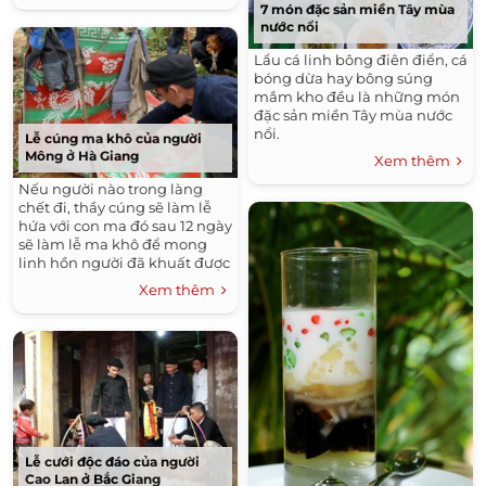
7 món đặc sản miền Tây mùa
nước nổi
Lẩu cá linh bông điên điển, cá
bóng dừa hay bông súng
mắm kho đều là những món
đặc sản miền Tây mùa nước
nổi.
Lễ cúng ma khô của người
Mông ở Hà Giang
Xem thêm
Nếu người nào trong làng
chết đi, thầy cúng sẽ làm lễ
hứa với con ma đó sau 12 ngày
sẽ làm lễ ma khô để mong
linh hồn người đã khuất được
siêu thoát và gia đình có tang
Xem thêm
sẽ không bị ma theo quấy rối.
Lễ cưới độc đáo của người
Cao Lan ở Bắc Giang