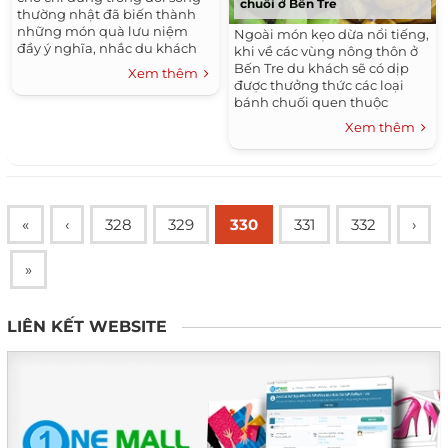
chuối ở Bến Tre
thường nhật đã biến thành
những món quà lưu niệm
Ngoài món kẹo dừa nổi tiếng,
đầy ý nghĩa, nhắc du khách
khi về các vùng nông thôn ở
nhớ về một vùng miền tươi
Bến Tre du khách sẽ có dịp
Xem thêm
đẹp của tổ quốc.
được thưởng thức các loại
bánh chuối quen thuộc
nhưng cũng không kém
Xem thêm
phần lạ miệng.
«
‹
328
329
330
331
332
›
»
LIÊN KẾT WEBSITE