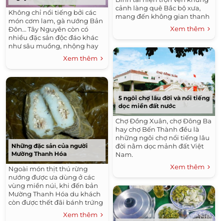
cảnh làng quê Bắc bộ xưa,
Không chỉ nổi tiếng bởi các
mang đến không gian thanh
món cơm lam, gà nướng Bản
bình cho bạn trải nghiệm thư
Xem thêm
Đôn… Tây Nguyên còn có
giãn và tránh xa những mệt
nhiều đặc sản độc đáo khác
mỏi, căng thẳng đời thường.
như sâu muồng, nhộng hay
ve sầu chiên.
Xem thêm
5 ngôi chợ lâu đời và nổi tiếng
dọc miền đất nước
Chợ Đồng Xuân, chợ Đông Ba
hay chợ Bến Thành đều là
những ngôi chợ nổi tiếng lâu
Những đặc sản của người
đời nằm dọc mảnh đất Việt
Mường Thanh Hóa
Nam.
Xem thêm
Ngoài món thịt thú rừng
nướng được ưa dùng ở các
vùng miền núi, khi đến bản
Mường Thanh Hóa du khách
còn được thết đãi bánh trứng
kiến hoặc thịt lợn muối chua.
Xem thêm