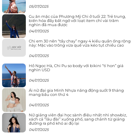
05/07/2025
Gu ăn mặc của Phương Mỹ Chi ở tuổi 22: Trẻ trung,
biến hóa đầy bất ngờ với loạt item chỉ vài trăm
nghìn đã mua được
04/07/2025
Chị em 30 nên “tẩy chay” ngay 4 kiểu quần ống rộng
này: Mặc vào trông vừa quê vừa kéo tụt chiều cao
04/07/2025
Hồ Ngọc Hà, Chi Pu so body với bikini “tí hon” giá
nghìn USD
04/07/2025
Ái nữ đại gia Minh Nhựa năng động suốt 9 tháng
mang bầu con thứ 4
04/07/2025
Nữ giảng viên đại học sành điệu nhất nhì showbiz,
xách cả “lâu đài” xuống phố, sang chảnh từ giảng
đường ra phố khó ai đọ lại
04/07/2025