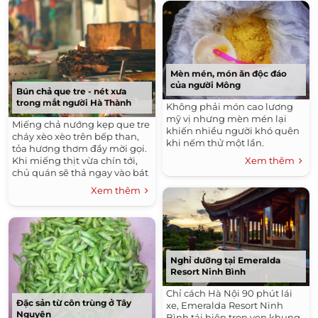
Mèn mén, món ăn độc đáo
của người Mông
Bún chả que tre - nét xưa
trong mắt người Hà Thành
Không phải món cao lương
mỹ vị nhưng mèn mén lại
Miếng chả nướng kẹp que tre
khiến nhiều người khó quên
cháy xèo xèo trên bếp than,
khi nếm thử một lần.
tỏa hương thơm đầy mời gọi.
Xem thêm
Khi miếng thịt vừa chín tới,
chủ quán sẽ thả ngay vào bát
nước chấm pha sẵn, bày cùng
Xem thêm
đĩa bún và giỏ rau mang ra
phục vụ khách.
Nghỉ dưỡng tại Emeralda
Resort Ninh Bình
Chỉ cách Hà Nội 90 phút lái
Đặc sản từ côn trùng ở Tây
xe, Emeralda Resort Ninh
Nguyên
Bình tái hiện trọn vẹn khung