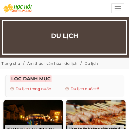
Toggl
navig
DU LỊCH
Trang chủ
Ẩm thực - văn hóa - du lịch
Du lịch
LỌC DANH MỤC
Du lịch trong nước
Du lịch quốc tế
10 món ăn không biết chán ở