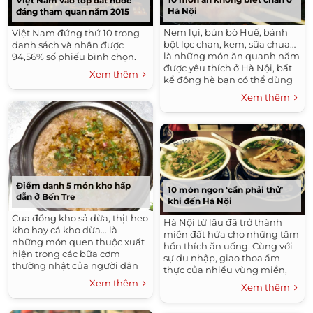
Việt Nam vào top đất nước
Hà Nội
đáng tham quan năm 2015
Nem lụi, bún bò Huế, bánh
Việt Nam đứng thứ 10 trong
bột lọc chan, kem, sữa chua…
danh sách và nhận được
là những món ăn quanh năm
94,56% số phiếu bình chọn.
được yêu thích ở Hà Nội, bất
Xem thêm
kể đông hè bạn có thể dùng
nhiều lần mà vẫn thấy hấp
Xem thêm
dẫn.
Điểm danh 5 món kho hấp
10 món ngon ‘cần phải thử’
dẫn ở Bến Tre
khi đến Hà Nội
Cua đồng kho sả dừa, thịt heo
Hà Nội từ lâu đã trở thành
kho hay cá kho dừa... là
miền đất hứa cho những tâm
những món quen thuộc xuất
hồn thích ăn uống. Cùng với
hiện trong các bữa cơm
sự du nhập, giao thoa ẩm
thường nhật của người dân
thực của nhiều vùng miền,
Bến Tre và được dùng khi thết
nơi đây có vô vàn món ăn
Xem thêm
Xem thêm
đãi khách phương xa.
ngon cho bạn lựa chọn.