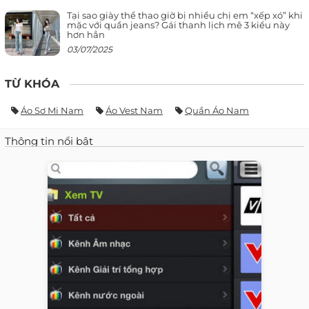
Tại sao giày thể thao giờ bị nhiều chị em “xếp xó” khi
mặc với quần jeans? Gái thanh lịch mê 3 kiểu này
hơn hẳn
03/07/2025
TỪ KHÓA
Áo Sơ Mi Nam
Áo Vest Nam
Quần Áo Nam
Thông tin nổi bật