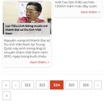
một Cao Sơn ở độ cao hơn
1.000m trầm mặc đầy cuốn
hút.
Xem thêm
Lục Tiểu Linh Đồng muốn trở
thành Đại sứ Du lịch Việt
Nam
Nguyện vọng trở thành Đại sứ
Du lịch Việt Nam tại Trung
Quốc nảy sinh trong ông từ
chuyến thăm Việt Nam năm
2010, ngay trong buổi chiêu
đãi của Bộ trưởng Bộ VH-TT-
Xem thêm
DL Hoàng Tuấn Anh khi Bộ
trưởng giới thiệu về văn hóa
và du lịch Việt Nam.
«
‹
322
323
324
325
326
›
»