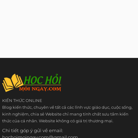
KIẾN THỨC ONLINE
Blog kiến thức, chuyên về tất cả các lĩnh vực giáo dục, cuộc sống,
kinh nghiệm, chia sẻ Website chỉ mang tính chất sưu tầm kiến
thức của cá nhân. Website không có giá trị thương mại.
Chi tiết góp ý gửi về email:
hochoimoingay.com@gmail.com