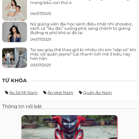
mang bầu con thứ 4
04/07/2025
Nữ giảng viên đại học sành điệu nhất nhì showbiz,
xách cả “lâu đài” xuống phố, sang chảnh từ giảng
đường ra phố khó ai đọ lại
04/07/2025
Tại sao giày thể thao giờ bị nhiều chị em “xếp xó” khi
mặc với quần jeans? Gái thanh lịch mê 3 kiểu này
hơn hẳn
03/07/2025
TỪ KHÓA
Áo Sơ Mi Nam
Áo Vest Nam
Quần Áo Nam
Thông tin nổi bật