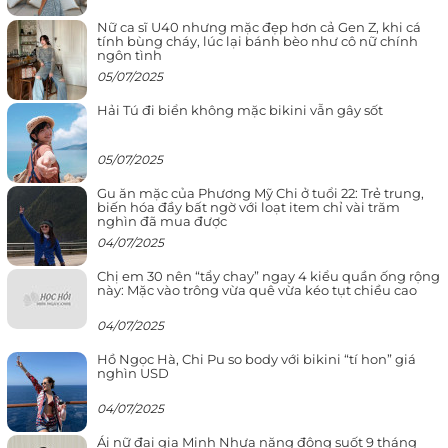
Nữ ca sĩ U40 nhưng mặc đẹp hơn cả Gen Z, khi cá
tính bùng cháy, lúc lại bánh bèo như cô nữ chính
ngôn tình
05/07/2025
Hải Tú đi biển không mặc bikini vẫn gây sốt
05/07/2025
Gu ăn mặc của Phương Mỹ Chi ở tuổi 22: Trẻ trung,
biến hóa đầy bất ngờ với loạt item chỉ vài trăm
nghìn đã mua được
04/07/2025
Chị em 30 nên “tẩy chay” ngay 4 kiểu quần ống rộng
này: Mặc vào trông vừa quê vừa kéo tụt chiều cao
04/07/2025
Hồ Ngọc Hà, Chi Pu so body với bikini “tí hon” giá
nghìn USD
04/07/2025
Ái nữ đại gia Minh Nhựa năng động suốt 9 tháng