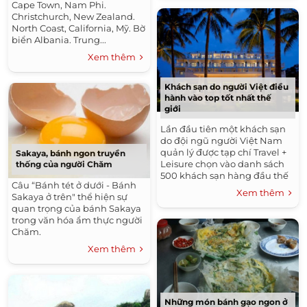
Cape Town, Nam Phi.
Christchurch, New Zealand.
North Coast, California, Mỹ. Bờ
biển Albania. Trung...
Xem thêm
Khách sạn do người Việt điều
hành vào top tốt nhất thế
giới
Lần đầu tiên một khách sạn
do đội ngũ người Việt Nam
quản lý được tạp chí Travel +
Sakaya, bánh ngon truyền
Leisure chọn vào danh sách
thống của người Chăm
500 khách sạn hàng đầu thế
Câu “Bánh tét ở dưới - Bánh
giới.
Xem thêm
Sakaya ở trên" thể hiện sự
quan trọng của bánh Sakaya
trong văn hóa ẩm thực người
Chăm.
Xem thêm
Những món bánh gạo ngon ở