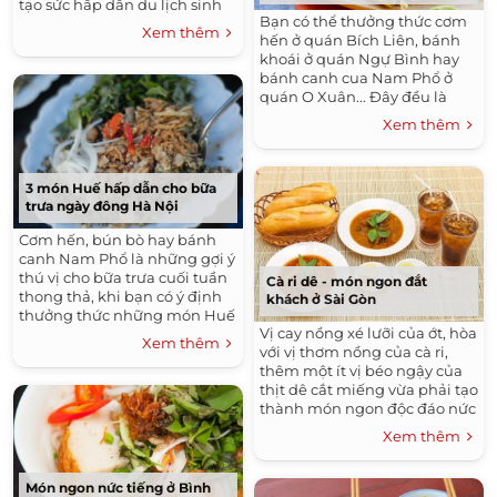
tạo sức hấp dẫn du lịch sinh
Bạn có thể thưởng thức cơm
thái biển.
Xem thêm
hến ở quán Bích Liên, bánh
khoái ở quán Ngự Bình hay
bánh canh cua Nam Phổ ở
quán O Xuân... Đây đều là
những địa chỉ giúp bạn cảm
Xem thêm
nhận được hồn Huế ở giữa
Sài Gòn.
3 món Huế hấp dẫn cho bữa
trưa ngày đông Hà Nội
Cơm hến, bún bò hay bánh
canh Nam Phổ là những gợi ý
thú vị cho bữa trưa cuối tuần
Cà ri dê - món ngon đắt
thong thả, khi bạn có ý định
khách ở Sài Gòn
thưởng thức những món Huế
Vị cay nồng xé lưỡi của ớt, hòa
ngay giữa lòng Thủ Đô.
Xem thêm
với vị thơm nồng của cà ri,
thêm một ít vị béo ngậy của
thịt dê cắt miếng vừa phải tạo
thành món ngon độc đáo nức
tiếng Sài Gòn.
Xem thêm
Món ngon nức tiếng ở Bình