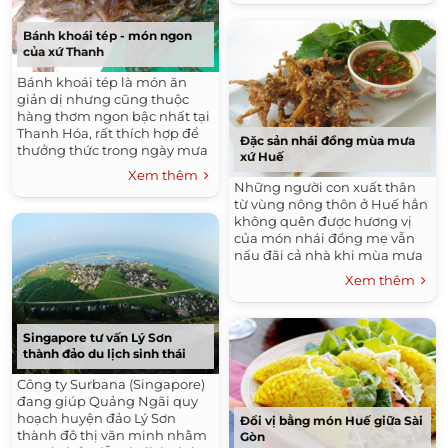
Bánh khoái tép - món ngon
của xứ Thanh
Bánh khoái tép là món ăn
giản dị nhưng cũng thuộc
hàng thơm ngon bậc nhất tại
Thanh Hóa, rất thích hợp để
Đặc sản nhái đồng mùa mưa
thưởng thức trong ngày mưa
xứ Huế
rét.
Xem thêm
Những người con xuất thân
từ vùng nông thôn ở Huế hẳn
không quên được hương vị
của món nhái đồng mẹ vẫn
nấu đãi cả nhà khi mùa mưa
đến.
Xem thêm
Singapore tư vấn Lý Sơn
thành đảo du lịch sinh thái
Công ty Surbana (Singapore)
đang giúp Quảng Ngãi quy
hoạch huyện đảo Lý Sơn
Đổi vị bằng món Huế giữa Sài
thành đô thị văn minh nhằm
Gòn