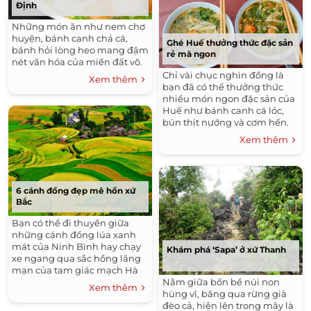
Định
Những món ăn như nem chợ
huyện, bánh canh chả cá,
Ghé Huế thưởng thức đặc sản
bánh hỏi lòng heo mang đậm
rẻ mà ngon
nét văn hóa của miền đất võ.
Chỉ vài chục nghìn đồng là
Xem thêm
bạn đã có thể thưởng thức
nhiều món ngon đặc sản của
Huế như bánh canh cá lóc,
bún thịt nướng và cơm hến.
Xem thêm
6 cánh đồng đẹp mê hồn xứ
Bắc
Bạn có thể đi thuyền giữa
những cánh đồng lúa xanh
mát của Ninh Bình hay chạy
Khám phá ‘Sapa’ ở xứ Thanh
xe ngang qua sắc hồng lãng
mạn của tam giác mạch Hà
Nằm giữa bốn bề núi non
Giang.
Xem thêm
hùng vĩ, băng qua rừng già
đèo cả, hiện lên trong mây là