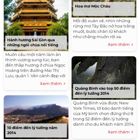
Hoa mơ Mộc Châu
Mỗi độ xuân về, nhìn những
rừng mơ Tây Bắc nở hoa trắng
muốt, bước chân lữ khách
như chẳng muốn rời xa.
Hành hương Sài Gòn qua
Xem thêm
những ngôi chùa nổi tiếng
Muốn cầu một năm làm ăn
thịnh vượng sung túc, bạn
đến thắp hương ở chùa Ngọc
Hoàng trên đường Mai Thị
Lựu, quận 1. Vãn cảnh đẹp với
mong muốn bình an, bạn
Xem thêm
đến chùa Vĩnh Nghiêm, Việt
Quảng Bình vào top 50 điểm
Nam Quốc tự...
đến lý tưởng 2014
Quảng Bình vừa được New
York Times, tờ báo danh tiếng
của Mỹ bình chọn đứng thứ 8
trong 52 điểm đến lý tưởng
dành cho du khách năm 2014.
10 điểm đến lý tưởng năm
Xem thêm
2014