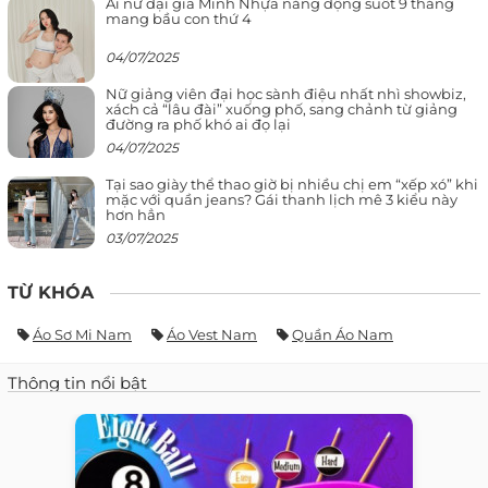
Ái nữ đại gia Minh Nhựa năng động suốt 9 tháng
mang bầu con thứ 4
04/07/2025
Nữ giảng viên đại học sành điệu nhất nhì showbiz,
xách cả “lâu đài” xuống phố, sang chảnh từ giảng
đường ra phố khó ai đọ lại
04/07/2025
Tại sao giày thể thao giờ bị nhiều chị em “xếp xó” khi
mặc với quần jeans? Gái thanh lịch mê 3 kiểu này
hơn hẳn
03/07/2025
TỪ KHÓA
Áo Sơ Mi Nam
Áo Vest Nam
Quần Áo Nam
Thông tin nổi bật