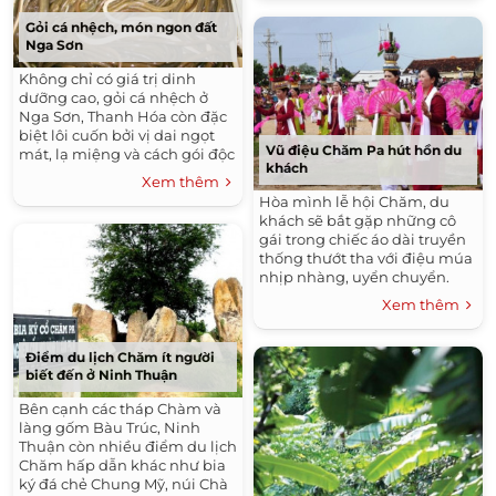
Gỏi cá nhệch, món ngon đất
Nga Sơn
Không chỉ có giá trị dinh
dưỡng cao, gỏi cá nhệch ở
Nga Sơn, Thanh Hóa còn đặc
biệt lôi cuốn bởi vị dai ngọt
Vũ điệu Chăm Pa hút hồn du
mát, lạ miệng và cách gói độc
khách
đáo.
Xem thêm
Hòa mình lễ hội Chăm, du
khách sẽ bắt gặp những cô
gái trong chiếc áo dài truyền
thống thướt tha với điệu múa
nhịp nhàng, uyển chuyển.
Xem thêm
Điểm du lịch Chăm ít người
biết đến ở Ninh Thuận
Bên cạnh các tháp Chàm và
làng gốm Bàu Trúc, Ninh
Thuận còn nhiều điểm du lịch
Chăm hấp dẫn khác như bia
ký đá chẻ Chung Mỹ, núi Chà