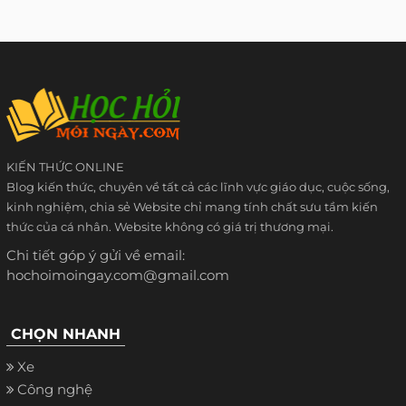
KIẾN THỨC ONLINE
Blog kiến thức, chuyên về tất cả các lĩnh vực giáo dục, cuộc sống,
kinh nghiệm, chia sẻ Website chỉ mang tính chất sưu tầm kiến
thức của cá nhân. Website không có giá trị thương mại.
Chi tiết góp ý gửi về email:
hochoimoingay.com@gmail.com
CHỌN NHANH
Xe
Công nghệ