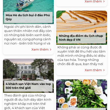
Xem thêm
Mùa Hè du lịch bụi ở đảo Phú
Qúy
Ngoài chi phí bình dân, cảnh
quan thiên nhiên nơi đây còn
có những bãi biển xanh biếc,
Những địa điểm du lịch chụp
nguyên sơ, cùng phong cảnh
hình đẹp ở VN
núi non - biển trời hùng vĩ và
Không phải ai cũng được đi
những di tích lịch sử văn hóa
Xem thêm
xuyên Việt để thu hết vào tầm
đặc sắc. Đúng như tên...
mắt mình những điều kì diệu
của tạo hóa. Trong những
chốn đã đi qua, bạn thấy nơi
nào là đẹp nhất? Nơi nào
Xem thêm
xứng đáng là điểm đến...
4 khách sạn Việt Nam vào top
500 trên thế giới
Theo đánh giá của những
người đi du lịch dày dặn kinh
nghiệm khắp nơi trên thế
giới, 4 khách sạn của Việt