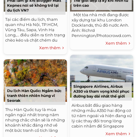
Phải làm gì khi Blogger Matt
Thế giới đẹp lạ kỳ khi nhìn từ
Kepnes nói sẽ không trở lại
trên cao
du lịch VN?
Một tòa nhà mới đang được
Tại các điểm du lịch, tham
xây dựng tại khu London
quan như Hà Nội, TP.HCM,
Docklands, thủ đô nước Anh.
Vũng Tàu, Sapa, Vịnh Hạ
Ảnh: Richrd
Long,... điều diễn ra tình trạng
Pennington/Photocrowd.com.
chèo kéo và chặt chém du
...
Xem thêm
khách. Phó thủ tướng Vũ Đức
Xem thêm
Đam từng nói, "chặt chém" là
nỗi...
Singapore Airlines, Airbus
Du lịch Hàn Quốc: Ngắm bức
A350 và tham vọng khôi phục
tranh thiên nhiên hùng vĩ
đường bay dài nhất thế giới
Seorak
Airbus bắt đầu giao hàng
Thu Hàn Quốc tuy là mùa
những mẫu A350 hai động cơ
ngắn ngủi nhất trong năm
từ năm ngoái và hiện đang xử
nhưng chắc chắn sẽ là những
lý các thay đổi trong lòng
khoảnh khắc đáng nhớ về
cabin nhằm để Singapore
một bức tranh cổ tích lãng
Airlines kết nối Singapore đến
Xem thêm
mạn, nên thơ bởi khung cảnh
New York trong năm 2018 –