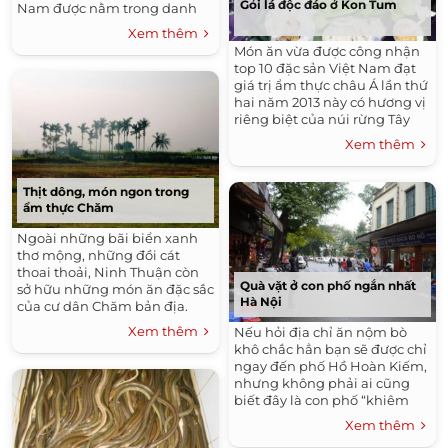
Gỏi lá độc đáo ở Kon Tum
Nam được nằm trong danh
sách 500 khách sạn tốt nhất
Xem thêm
thế giới.
Món ăn vừa được công nhận
top 10 đặc sản Việt Nam đạt
giá trị ẩm thực châu Á lần thứ
hai năm 2013 này có hương vị
riêng biệt của núi rừng Tây
Nguyên.
Xem thêm
Thịt dông, món ngon trong
ẩm thực Chăm
Ngoài những bãi biển xanh
thơ mộng, những đồi cát
thoai thoải, Ninh Thuận còn
Quà vặt ở con phố ngắn nhất
sở hữu những món ăn đặc sắc
Hà Nội
của cư dân Chăm bản địa.
Xem thêm
Nếu hỏi địa chỉ ăn nộm bò
khô chắc hẳn bạn sẽ được chỉ
ngay đến phố Hồ Hoàn Kiếm,
nhưng không phải ai cũng
biết đây là con phố “khiêm
tốn” nhất Hà Nội.
Xem thêm