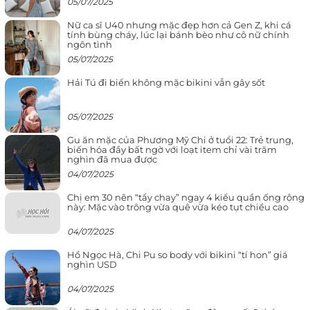
05/07/2025
Nữ ca sĩ U40 nhưng mặc đẹp hơn cả Gen Z, khi cá
tính bùng cháy, lúc lại bánh bèo như cô nữ chính
ngôn tình
05/07/2025
Hải Tú đi biển không mặc bikini vẫn gây sốt
05/07/2025
Gu ăn mặc của Phương Mỹ Chi ở tuổi 22: Trẻ trung,
biến hóa đầy bất ngờ với loạt item chỉ vài trăm
nghìn đã mua được
04/07/2025
Chị em 30 nên “tẩy chay” ngay 4 kiểu quần ống rộng
này: Mặc vào trông vừa quê vừa kéo tụt chiều cao
04/07/2025
Hồ Ngọc Hà, Chi Pu so body với bikini “tí hon” giá
nghìn USD
04/07/2025