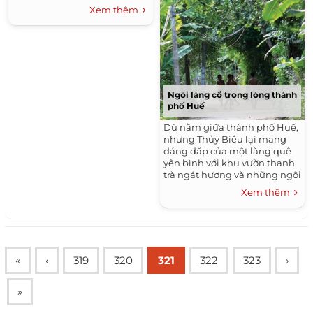
Bang, giếng cổ Thành Tín...
Xem thêm
Ngôi làng cổ trong lòng thành
phố Huế
Dù nằm giữa thành phố Huế,
nhưng Thủy Biều lại mang
dáng dấp của một làng quê
yên bình với khu vườn thanh
trà ngát hương và những ngôi
nhà rường hàng trăm năm
Xem thêm
tuổi.
«
‹
319
320
321
322
323
›
»