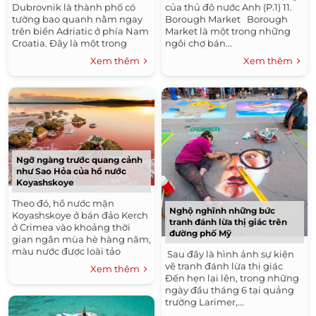
của thủ đô nước Anh (P.1) 11.
Dubrovnik là thành phố có
Borough Market Borough
tường bao quanh nằm ngay
Market là một trong những
trên biển Adriatic ở phía Nam
ngôi chợ bán...
Croatia. Đây là một trong
những điểm du lịch nổi tiếng
Xem thêm
Xem thêm
nhất của Địa Trung Hải bởi
kiến trúc độc...
Ngỡ ngàng trước quang cảnh
như Sao Hỏa của hồ nước
Koyashskoye
Theo đó, hồ nước mặn
Nghộ nghĩnh những bức
Koyashskoye ở bán đảo Kerch
tranh đánh lừa thị giác trên
ở Crimea vào khoảng thời
đường phố Mỹ
gian ngắn mùa hè hàng năm,
màu nước được loài tảo
Sau đây là hình ảnh sự kiện
Dunaliella nhuộm đỏ thẫm
vẽ tranh đánh lừa thị giác
Xem thêm
như máu, cộng với khí hậu
Đến hẹn lại lên, trong những
khô hạn để...
ngày đầu tháng 6 tại quảng
trường Larimer,...