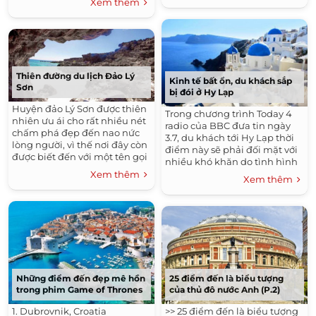
Xem thêm
thiên nhiên tuyệt đẹp được
Kiran Rao, Phó...
điểm...
Thiên đường du lịch Đảo Lý
Kinh tế bất ổn, du khách sắp
Sơn
bị đói ở Hy Lạp
Huyện đảo Lý Sơn được thiên
Trong chương trình Today 4
nhiên ưu ái cho rất nhiều nét
radio của BBC đưa tin ngày
chấm phá đẹp đến nao nức
3.7, du khách tới Hy Lạp thời
lòng người, vì thế nơi đây còn
điểm này sẽ phải đối mặt với
được biết đến với một tên gọi
nhiều khó khăn do tình hình
khác là “đảo Jeju của Việt
kinh tế bất ổn. Một số khách
Xem thêm
Xem thêm
Nam”....
sạn cho biết họ chỉ còn...
25 điểm đến là biểu tượng
Những điểm đến đẹp mê hồn
của thủ đô nước Anh (P.2)
trong phim Game of Thrones
>> 25 điểm đến là biểu tượng
1. Dubrovnik, Croatia