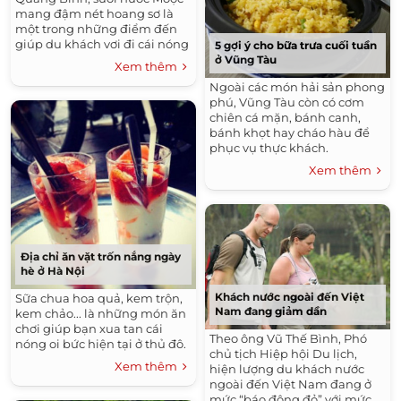
mang đậm nét hoang sơ là
một trong những điểm đến
giúp du khách vơi đi cái nóng
5 gợi ý cho bữa trưa cuối tuần
của mùa hè.
ở Vũng Tàu
Xem thêm
Ngoài các món hải sản phong
phú, Vũng Tàu còn có cơm
chiên cá mặn, bánh canh,
bánh khọt hay cháo hàu để
phục vụ thực khách.
Xem thêm
Địa chỉ ăn vặt trốn nắng ngày
hè ở Hà Nội
Khách nước ngoài đến Việt
Sữa chua hoa quả, kem trộn,
Nam đang giảm dần
kem chảo... là những món ăn
chơi giúp bạn xua tan cái
Theo ông Vũ Thế Bình, Phó
nóng oi bức hiện tại ở thủ đô.
chủ tịch Hiệp hội Du lịch,
Xem thêm
hiện lượng du khách nước
ngoài đến Việt Nam đang ở
mức “báo động đỏ” với mức