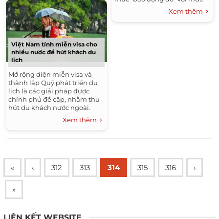
giảm hơn 12% trong 4 tháng
Xem thêm
đầu năm so với cùng kỳ 2014.
Việt Nam tính miễn visa cho
nhiều nước để hút khách du
lịch
Mở rộng diện miễn visa và
thành lập Quỹ phát triển du
lịch là các giải pháp được
chính phủ đề cập, nhằm thu
hút du khách nước ngoài.
Xem thêm
«
‹
312
313
314
315
316
›
»
LIÊN KẾT WEBSITE