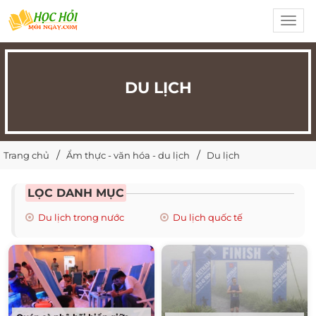
Toggl
navig
DU LỊCH
Trang chủ
Ẩm thực - văn hóa - du lịch
Du lịch
LỌC DANH MỤC
Du lịch trong nước
Du lịch quốc tế