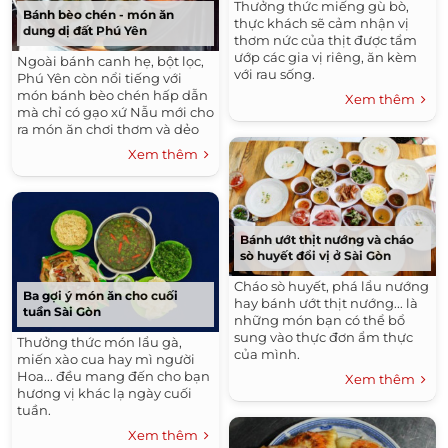
Thưởng thức miếng gù bò,
Bánh bèo chén - món ăn
thực khách sẽ cảm nhận vị
dung dị đất Phú Yên
thơm nức của thịt được tẩm
ướp các gia vị riêng, ăn kèm
Ngoài bánh canh hẹ, bột lọc,
với rau sống.
Phú Yên còn nổi tiếng với
món bánh bèo chén hấp dẫn
Xem thêm
mà chỉ có gạo xứ Nẫu mới cho
ra món ăn chơi thơm và dẻo
đến vậy.
Xem thêm
Bánh ướt thịt nướng và cháo
sò huyết đổi vị ở Sài Gòn
Cháo sò huyết, phá lẩu nướng
Ba gợi ý món ăn cho cuối
hay bánh ướt thịt nướng... là
tuần Sài Gòn
những món bạn có thể bổ
sung vào thực đơn ẩm thực
Thưởng thức món lẩu gà,
của mình.
miến xào cua hay mì người
Hoa... đều mang đến cho bạn
Xem thêm
hương vị khác lạ ngày cuối
tuần.
Xem thêm