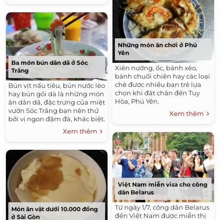
Những món ăn chơi ở Phú
Yên
Ba món bún dân dã ở Sóc
Xiên nướng, ốc, bánh xèo,
Trăng
bánh chuối chiên hay các loại
chè được nhiều bạn trẻ lựa
Bún vịt nấu tiêu, bún nước lèo
chọn khi đặt chân đến Tuy
hay bún gỏi dà là những món
Hòa, Phú Yên.
ăn dân dã, đặc trưng của miệt
vườn Sóc Trăng bạn nên thử
Xem thêm
bởi vị ngon đậm đà, khác biệt.
Xem thêm
Việt Nam miễn visa cho công
dân Belarus
Từ ngày 1/7, công dân Belarus
Món ăn vặt dưới 10.000 đồng
đến Việt Nam được miễn thị
ở Sài Gòn