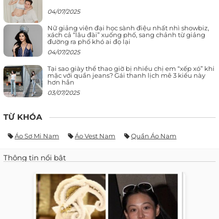
04/07/2025
Nữ giảng viên đại học sành điệu nhất nhì showbiz,
xách cả “lâu đài” xuống phố, sang chảnh từ giảng
đường ra phố khó ai đọ lại
04/07/2025
Tại sao giày thể thao giờ bị nhiều chị em “xếp xó” khi
mặc với quần jeans? Gái thanh lịch mê 3 kiểu này
hơn hẳn
03/07/2025
TỪ KHÓA
Áo Sơ Mi Nam
Áo Vest Nam
Quần Áo Nam
Thông tin nổi bật