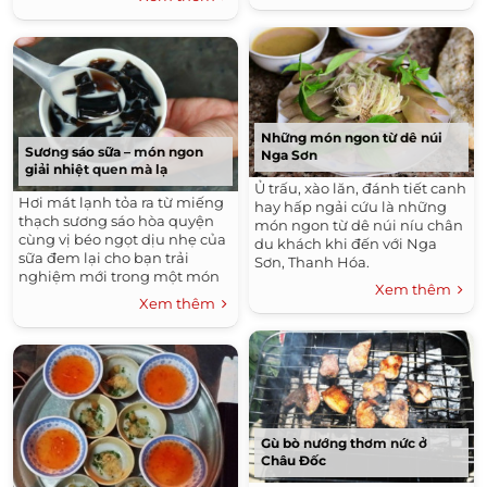
Những món ngon từ dê núi
Sương sáo sữa – món ngon
Nga Sơn
giải nhiệt quen mà lạ
Ủ trấu, xào lăn, đánh tiết canh
Hơi mát lạnh tỏa ra từ miếng
hay hấp ngải cứu là những
thạch sương sáo hòa quyện
món ngon từ dê núi níu chân
cùng vị béo ngọt dịu nhẹ của
du khách khi đến với Nga
sữa đem lại cho bạn trải
Sơn, Thanh Hóa.
nghiệm mới trong một món
Xem thêm
ăn quen thuộc.
Xem thêm
Gù bò nướng thơm nức ở
Châu Đốc