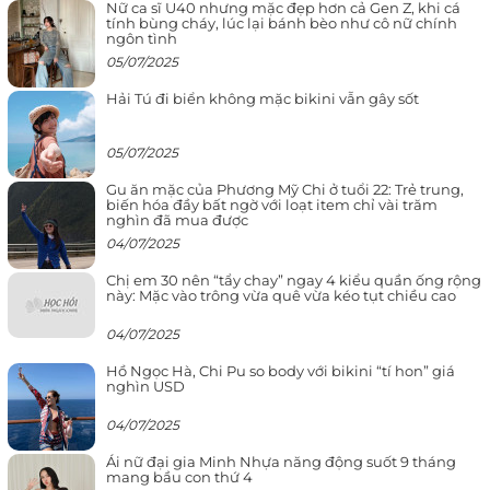
Nữ ca sĩ U40 nhưng mặc đẹp hơn cả Gen Z, khi cá
tính bùng cháy, lúc lại bánh bèo như cô nữ chính
ngôn tình
05/07/2025
Hải Tú đi biển không mặc bikini vẫn gây sốt
05/07/2025
Gu ăn mặc của Phương Mỹ Chi ở tuổi 22: Trẻ trung,
biến hóa đầy bất ngờ với loạt item chỉ vài trăm
nghìn đã mua được
04/07/2025
Chị em 30 nên “tẩy chay” ngay 4 kiểu quần ống rộng
này: Mặc vào trông vừa quê vừa kéo tụt chiều cao
04/07/2025
Hồ Ngọc Hà, Chi Pu so body với bikini “tí hon” giá
nghìn USD
04/07/2025
Ái nữ đại gia Minh Nhựa năng động suốt 9 tháng
mang bầu con thứ 4