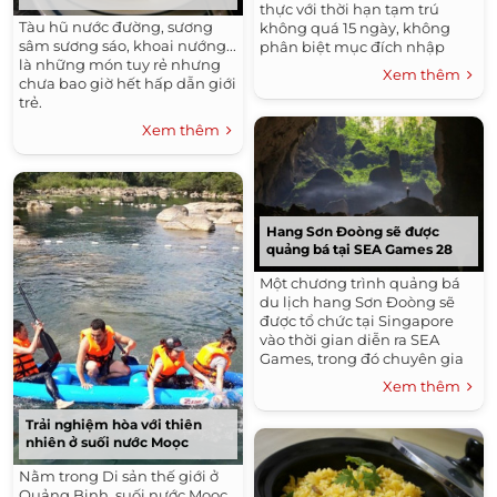
thực với thời hạn tạm trú
Tàu hũ nước đường, sương
không quá 15 ngày, không
sâm sương sáo, khoai nướng...
phân biệt mục đích nhập
là những món tuy rẻ nhưng
cảnh.
Xem thêm
chưa bao giờ hết hấp dẫn giới
trẻ.
Xem thêm
Hang Sơn Đoòng sẽ được
quảng bá tại SEA Games 28
Một chương trình quảng bá
du lịch hang Sơn Đoòng sẽ
được tổ chức tại Singapore
vào thời gian diễn ra SEA
Games, trong đó chuyên gia
hang động Howard Limbert
Xem thêm
sẽ trình bày kế hoạch làm
phim về hang của truyền
Trải nghiệm hòa với thiên
hình quốc đảo.
nhiên ở suối nước Moọc
Nằm trong Di sản thế giới ở
Quảng Binh, suối nước Moọc