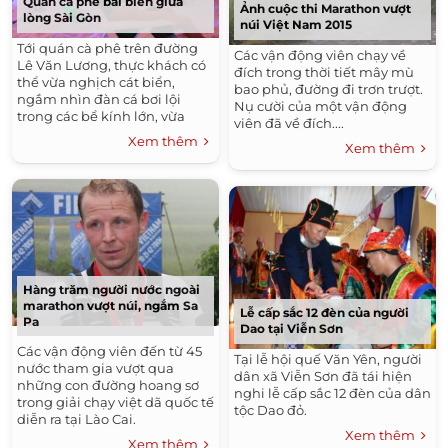
Quán cà phê bãi biển giữa
Ảnh cuộc thi Marathon vượt
lòng Sài Gòn
núi Việt Nam 2015
Tới quán cà phê trên đường
Các vận động viên chạy về
Lê Văn Lương, thực khách có
đích trong thời tiết mây mù
thể vừa nghịch cát biển,
bao phủ, đường đi trơn trượt.
ngắm nhìn đàn cá bơi lội
Nụ cười của một vận động
trong các bể kính lớn, vừa
viên đã về đích....
thoải mái trò chuyện.
Xem thêm
Xem thêm
Hàng trăm người nước ngoài
marathon vượt núi, ngắm Sa
Lễ cấp sắc 12 đèn của người
Pa
Dao tại Viễn Sơn
Các vận động viên đến từ 45
Tại lễ hội quế Văn Yên, người
nước tham gia vượt qua
dân xã Viễn Sơn đã tái hiện
những con đường hoang sơ
nghi lễ cấp sắc 12 đèn của dân
trong giải chạy việt dã quốc tế
tộc Dao đỏ.
diễn ra tại Lào Cai.
Xem thêm
Xem thêm