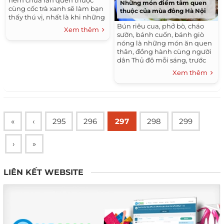
Những món điểm tâm quen
cùng cốc trà xanh sẽ làm bạn
thuộc của mùa đông Hà Nội
thấy thú vị, nhất là khi những
khu như Tạm Thương, Trịnh
Bún riêu cua, phở bò, cháo
Xem thêm
Hoài Đức nổi tiếng gắn liền
sườn, bánh cuốn, bánh giò
tuổi thơ nhiều người về món
nóng là những món ăn quen
này.
thân, đồng hành cùng người
dân Thủ đô mỗi sáng, trước
khi đi học, đi làm.
Xem thêm
«
‹
295
296
297
298
299
›
»
LIÊN KẾT WEBSITE