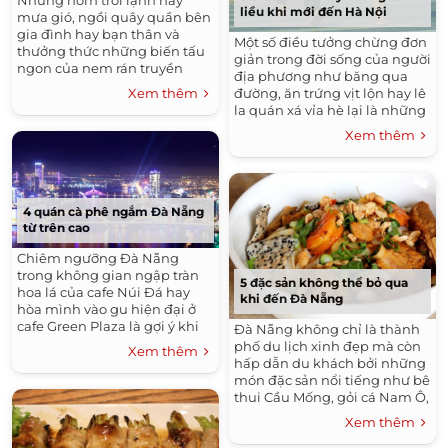
Những hôm trời lạnh hay
liều khi mới đến Hà Nội
mưa gió, ngồi quây quần bên
gia đình hay bạn thân và
Một số điều tưởng chừng đơn
thưởng thức những biến tấu
giản trong đời sống của người
ngon của nem rán truyền
địa phương như băng qua
thống sẽ làm bạn thấy ấm
đường, ăn trứng vịt lộn hay lê
Xem thêm
lòng hơn bao giờ hết.
la quán xá vỉa hè lại là những
khó khăn đối với các du
Xem thêm
khách Tây.
4 quán cà phê ngắm Đà Nẵng
từ trên cao
Chiêm ngưỡng Đà Nẵng
trong không gian ngập tràn
5 đặc sản không thể bỏ qua
hoa lá của cafe Núi Đá hay
khi đến Đà Nẵng
hòa mình vào gu hiện đại ở
cafe Green Plaza là gợi ý khi
Đà Nẵng không chỉ là thành
bạn muốn ngắm thành phố
phố du lịch xinh đẹp mà còn
Xem thêm
xinh đẹp này từ trên cao.
hấp dẫn du khách bởi những
món đặc sản nổi tiếng như bê
thui Cầu Mống, gỏi cá Nam Ô,
ốc hút...
Xem thêm