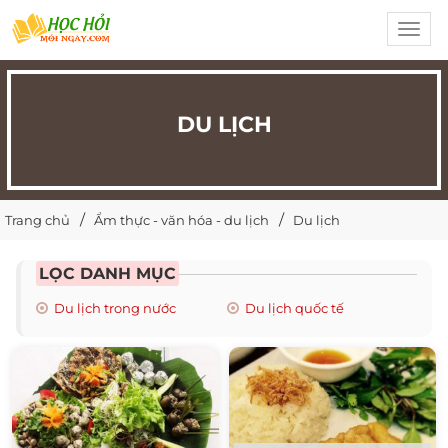
Toggl
navig
DU LỊCH
Trang chủ
Ẩm thực - văn hóa - du lịch
Du lịch
LỌC DANH MỤC
Du lịch trong nước
Du lịch quốc tế