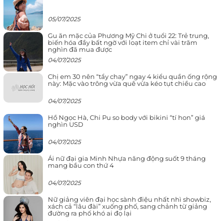
05/07/2025
Gu ăn mặc của Phương Mỹ Chi ở tuổi 22: Trẻ trung,
biến hóa đầy bất ngờ với loạt item chỉ vài trăm
nghìn đã mua được
04/07/2025
Chị em 30 nên “tẩy chay” ngay 4 kiểu quần ống rộng
này: Mặc vào trông vừa quê vừa kéo tụt chiều cao
04/07/2025
Hồ Ngọc Hà, Chi Pu so body với bikini “tí hon” giá
nghìn USD
04/07/2025
Ái nữ đại gia Minh Nhựa năng động suốt 9 tháng
mang bầu con thứ 4
04/07/2025
Nữ giảng viên đại học sành điệu nhất nhì showbiz,
xách cả “lâu đài” xuống phố, sang chảnh từ giảng
đường ra phố khó ai đọ lại