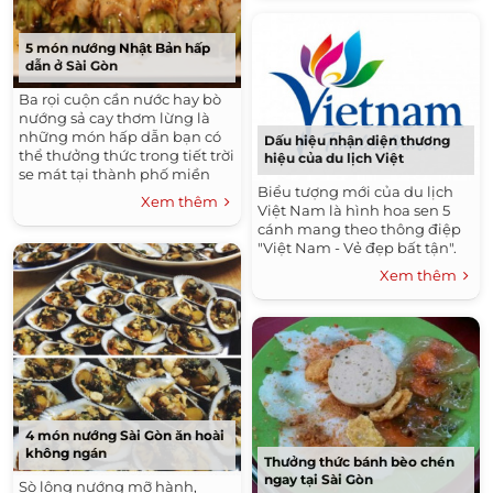
5 món nướng Nhật Bản hấp
dẫn ở Sài Gòn
Ba rọi cuộn cần nước hay bò
nướng sả cay thơm lừng là
những món hấp dẫn bạn có
Dấu hiệu nhận diện thương
thể thưởng thức trong tiết trời
hiệu của du lịch Việt
se mát tại thành phố miền
Biểu tượng mới của du lịch
nam Việt Nam.
Xem thêm
Việt Nam là hình hoa sen 5
cánh mang theo thông điệp
"Việt Nam - Vẻ đẹp bất tận".
Xem thêm
4 món nướng Sài Gòn ăn hoài
không ngán
Thưởng thức bánh bèo chén
ngay tại Sài Gòn
Sò lông nướng mỡ hành,