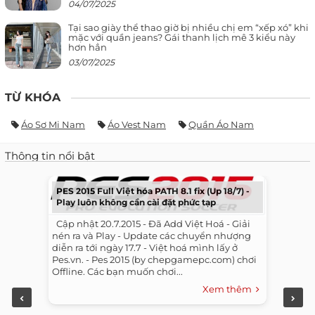
04/07/2025
Tại sao giày thể thao giờ bị nhiều chị em “xếp xó” khi
mặc với quần jeans? Gái thanh lịch mê 3 kiểu này
hơn hẳn
03/07/2025
TỪ KHÓA
Áo Sơ Mi Nam
Áo Vest Nam
Quần Áo Nam
Thông tin nổi bật
PES 2015 Full Việt hóa PATH 8.1 fix (Up 18/7) -
Play luôn không cần cài đặt phức tạp
​ ​ Cập nhật 20.7.2015 - Đã Add Việt Hoá - Giải
nén ra và Play - Update các chuyển nhượng
diễn ra tới ngày 17.7 - Việt hoá mình lấy ở
Pes.vn. - Pes 2015 (by chepgamepc.com) chơi
Offline. Các bạn muốn chơi...
Xem thêm