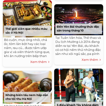
Đến Yên Bái thưởng thức đặc
Thế giới xiên que nhiều màu
sản trong tháng 10
sắc ở Hà Nội
Tại Tuần Văn hóa, Thể thao và
Bò cuộn, mực ống nhồi, chả
Du lịch Mường Lò 2014 đang
ốc, tôm lăn bột hay các loại
diễn ra tại Yên Bái, du khách
nấm, rau củ… được tẩm ướp
có cơ hội nếm thử những đặc
gia vị và xiên thành từng que,
sản như xôi ngũ sắc, pa pỉnh
khi ăn nướng trên bếp than
tộp, pa giảng hay cơm lam.
Xem thêm
hoa thơm phức là món ăn độc
Xem thêm
đáo, lạ mà quen cho mùa thu
này.
Những biến tấu nem hấp dẫn
cho tối thu Hà Nội
5 điều khách Tây không dám