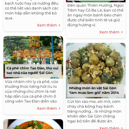
bạch tuộc hay cá nướng đều
Đến quán Thiên Hương, Ngọc
có thể liệt vào danh sách các
Trâm hay Cỏ Ba Lá, bạn có thể
món hấp dẫn không thể bỏ
ăn ngay món bánh bèo chén
qua.
được chế biến tinh tế và giữ
đúng hương vị.
Xem thêm
Xem thêm
Cà phê chim Tao Đàn, thú vui
tao nhã của người Sài Gòn
Vừa nhâm nhi ly cà phê, vừa
thưởng thức tiếng hót líu lo
Những món ăn vặt Sài Gòn
của những chú chim là nét
‘làm mưa làm gió’ năm 2014
hấp dẫn của cà phê chim ở
công viên Tao Đàn diễn vào
Cút lộn xào me, xôi mít, cơm
những ngày cuối tuần.
cháy chà bông hay bánh
Xem thêm
tráng nướng... là những món
khiến dân Sài Gòn chẳng
ngại bỏ tiền để được ăn.
Xem thêm