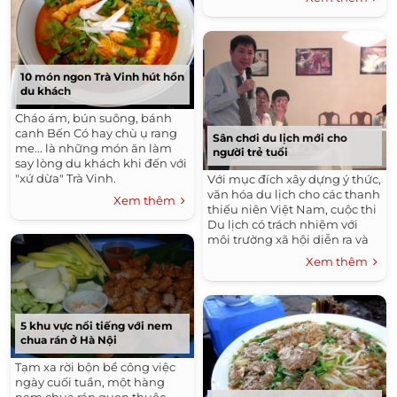
10 món ngon Trà Vinh hút hồn
du khách
Cháo ám, bún suông, bánh
canh Bến Có hay chù ụ rang
Sân chơi du lịch mới cho
me... là những món ăn làm
người trẻ tuổi
say lòng du khách khi đến với
"xứ dừa" Trà Vinh.
Với mục đích xây dựng ý thức,
văn hóa du lịch cho các thanh
Xem thêm
thiếu niên Việt Nam, cuộc thi
Du lịch có trách nhiệm với
môi trường xã hội diễn ra và
kéo dài đến 15/6 qua nhiều
Xem thêm
vòng thi hấp dẫn.
5 khu vực nổi tiếng với nem
chua rán ở Hà Nội
Tạm xa rời bộn bề công việc
ngày cuối tuần, một hàng
nem chua rán quen thuộc