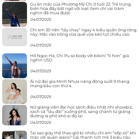
Gu ăn mặc của Phương Mỹ Chi ở tuổi 22: Trẻ trung,
biến hóa đầy bất ngờ với loạt item chỉ vài trăm
nghìn đã mua được
04/07/2025
Chị em 30 nên “tẩy chay” ngay 4 kiểu quần ống rộng
này: Mặc vào trông vừa quê vừa kéo tụt chiều cao
04/07/2025
Hồ Ngọc Hà, Chi Pu so body với bikini “tí hon” giá
nghìn USD
04/07/2025
Ái nữ đại gia Minh Nhựa năng động suốt 9 tháng
mang bầu con thứ 4
04/07/2025
Nữ giảng viên đại học sành điệu nhất nhì showbiz,
xách cả “lâu đài” xuống phố, sang chảnh từ giảng
đường ra phố khó ai đọ lại
04/07/2025
Tại sao giày thể thao giờ bị nhiều chị em “xếp xó” khi
mặc với quần jeans? Gái thanh lịch mê 3 kiểu này