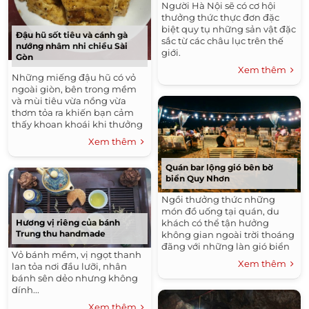
Người Hà Nội sẽ có cơ hội
thưởng thức thực đơn đặc
biệt quy tụ những sản vật đặc
Đậu hũ sốt tiêu và cánh gà
sắc từ các châu lục trên thế
nướng nhâm nhi chiều Sài
giới.
Gòn
Xem thêm
Những miếng đậu hũ có vỏ
ngoài giòn, bên trong mềm
và mùi tiêu vừa nồng vừa
thơm tỏa ra khiến bạn cảm
thấy khoan khoái khi thưởng
thức, nhất là khi tiết trời mát
Xem thêm
mẻ.
Quán bar lộng gió bên bờ
biển Quy Nhơn
Ngồi thưởng thức những
món đồ uống tại quán, du
khách có thể tận hưởng
Hương vị riêng của bánh
Trung thu handmade
không gian ngoài trời thoáng
đãng với những làn gió biển
Vỏ bánh mềm, vị ngọt thanh
mát rượi và tiếng sóng vỗ rì
Xem thêm
lan tỏa nơi đầu lưỡi, nhân
rào.
bánh sên dẻo nhưng không
dính...
Xem thêm