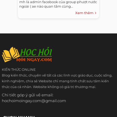
mh là admin facebook của group phượt nước
ngoài ( ae nào quan tâm cùng...
Xem thêm
KIẾN THỨC ONLINE
Blog kiến thức, chuyên về tất cả các lĩnh vực giáo dục, cuộc sống,
kinh nghiệm, chia sẻ Website chỉ mang tính chất sưu tầm kiến
thức của cá nhân. Website không có giá trị thương mại.
Chi tiết góp ý gửi về email:
hochoimoingay.com@gmail.com