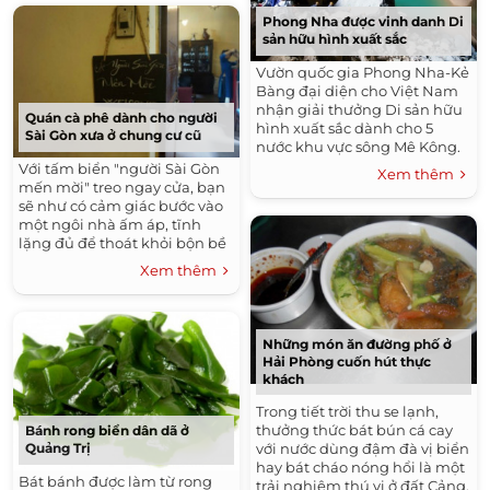
Phong Nha được vinh danh Di
sản hữu hình xuất sắc
Vườn quốc gia Phong Nha-Kẻ
Bàng đại diện cho Việt Nam
nhận giải thưởng Di sản hữu
Quán cà phê dành cho người
hình xuất sắc dành cho 5
Sài Gòn xưa ở chung cư cũ
nước khu vực sông Mê Kông.
Với tấm biển "người Sài Gòn
Xem thêm
mến mời" treo ngay cửa, bạn
sẽ như có cảm giác bước vào
một ngôi nhà ấm áp, tĩnh
lặng đủ để thoát khỏi bộn bề
bên ngoài.
Xem thêm
Những món ăn đường phố ở
Hải Phòng cuốn hút thực
khách
Trong tiết trời thu se lạnh,
thưởng thức bát bún cá cay
Bánh rong biển dân dã ở
với nước dùng đậm đà vị biển
Quảng Trị
hay bát cháo nóng hổi là một
Bát bánh được làm từ rong
trải nghiệm thú vị ở đất Cảng.