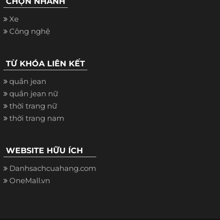
CHỌN NHANH
Xe
Công nghệ
TỪ KHÓA LIÊN KẾT
quần jean
quần jean nữ
thời trang nữ
thời trang nam
WEBSITE HỮU ÍCH
Danhsachcuahang.com
OneMall.vn