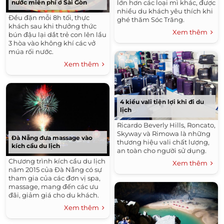
nước miễn phí ở Sài Gòn
lớn hơn các loại mì khác, được
nhiều du khách yêu thích khi
Đều đặn mỗi 8h tối, thực
ghé thăm Sóc Trăng.
khách sau khi thưởng thức
Xem thêm
bún đậu lại dắt trẻ con lên lầu
3 hòa vào không khí các vở
múa rối nước.
Xem thêm
4 kiểu vali tiện lợi khi đi du
lịch
Ricardo Beverly Hills, Roncato,
Skyway và Rimowa là những
Đà Nẵng đưa massage vào
thương hiệu vali chất lượng,
kích cầu du lịch
an toàn cho người sử dụng.
Chương trình kích cầu du lịch
Xem thêm
năm 2015 của Đà Nẵng có sự
tham gia của các đơn vị spa,
massage, mang đến các ưu
đãi, giảm giá cho du khách.
Xem thêm