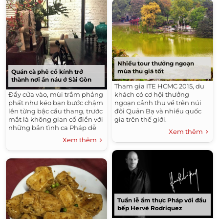
Nhiều tour thưởng ngoạn
mùa thu giá tốt
Quán cà phê cổ kính trở
thành nơi ẩn náu ở Sài Gòn
Tham gia ITE HCMC 2015, du
Đẩy cửa vào, mùi trầm phảng
khách có cơ hội thưởng
phất như kéo bạn bước chậm
ngoạn cảnh thu về trên núi
lên từng bậc cầu thang, trước
đôi Quản Bạ và nhiều quốc
mắt là không gian cổ điển với
gia trên thế giới.
những bản tình ca Pháp dễ
Xem thêm
chịu.
Xem thêm
Tuần lễ ẩm thực Pháp với đầu
bếp Hervé Rodriquez