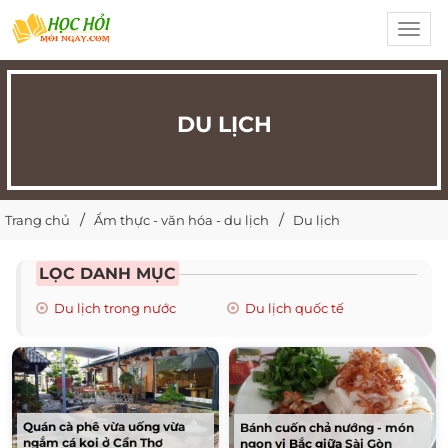
Toggl
navig
DU LỊCH
Trang chủ
Ẩm thực - văn hóa - du lịch
Du lịch
LỌC DANH MỤC
Du lịch trong nước
Du lịch quốc tế
Quán cà phê vừa uống vừa
Bánh cuốn chả nướng - món
ngắm cá koi ở Cần Thơ
ngon vị Bắc giữa Sài Gòn