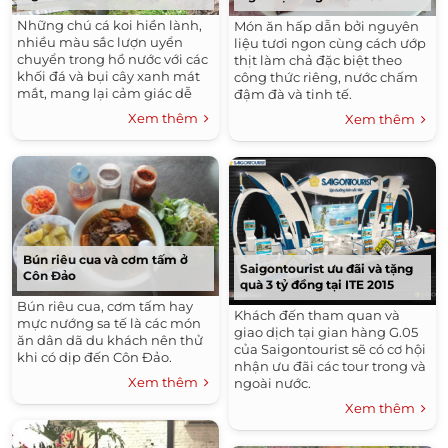
Những chú cá koi hiền lành,
Món ăn hấp dẫn bởi nguyên
nhiều màu sắc lượn uyển
liệu tươi ngon cùng cách ướp
chuyển trong hồ nước với các
thịt làm chả đặc biệt theo
khối đá và bụi cây xanh mát
công thức riêng, nước chấm
mắt, mang lại cảm giác dễ
đậm đà và tinh tế.
chịu cho thực khách khi ghé
Xem thêm
Xem thêm
qua.
Bún riêu cua và cơm tấm ở
Saigontourist ưu đãi và tặng
Côn Đảo
quà 3 tỷ đồng tại ITE 2015
Bún riêu cua, cơm tấm hay
Khách đến tham quan và
mực nướng sa tế là các món
giao dịch tại gian hàng G.05
ăn dân dã du khách nên thử
của Saigontourist sẽ có cơ hội
khi có dịp đến Côn Đảo.
nhận ưu đãi các tour trong và
Xem thêm
ngoài nước.
Xem thêm