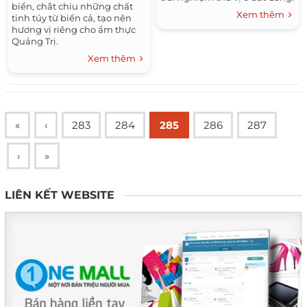
biển, chắt chiu những chất
Xem thêm
tinh túy từ biển cả, tạo nên
hương vị riêng cho ẩm thực
Quảng Trị.
Xem thêm
«
‹
283
284
285
286
287
›
»
LIÊN KẾT WEBSITE