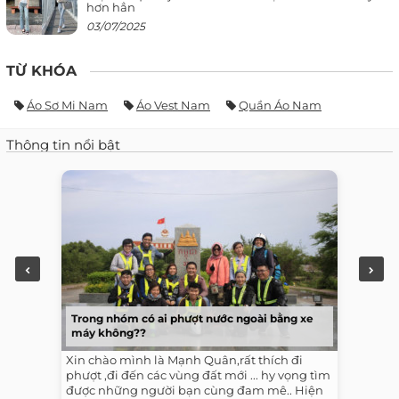
hơn hẳn
03/07/2025
TỪ KHÓA
Áo Sơ Mi Nam
Áo Vest Nam
Quần Áo Nam
Thông tin nổi bật
Trong nhóm có ai phượt nước ngoài bằng xe
máy không??
Xin chào mình là Mạnh Quân,rất thích đi
phượt ,đi đến các vùng đất mới ... hy vọng tìm
được những người bạn cùng đam mê.. Hiện