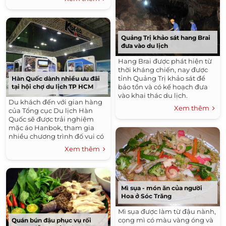
Quảng Trị khảo sát hang Brai
đưa vào du lịch
Hang Brai được phát hiện từ
thời kháng chiến, nay được
tỉnh Quảng Trị khảo sát để
Hàn Quốc dành nhiều ưu đãi
bảo tồn và có kế hoạch đưa
tại hội chợ du lịch TP HCM
vào khai thác du lịch.
Du khách đến với gian hàng
Xem thêm
của Tổng cục Du lịch Hàn
Quốc sẽ được trải nghiệm
mặc áo Hanbok, tham gia
nhiều chương trình đố vui có
thưởng và nhận tài liệu
Xem thêm
hướng dẫn du lịch miễn phí
tới quốc gia này.
Mì sụa - món ăn của người
Hoa ở Sóc Trăng
Mì sụa được làm từ đậu nành,
cọng mì có màu vàng óng và
Quán bún đậu phục vụ rối