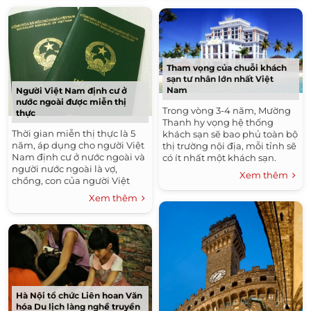
Tham vọng của chuỗi khách
sạn tư nhân lớn nhất Việt
Nam
Người Việt Nam định cư ở
nước ngoài được miễn thị
Trong vòng 3-4 năm, Mường
thực
Thanh hy vọng hệ thống
Thời gian miễn thị thực là 5
khách sạn sẽ bao phủ toàn bộ
năm, áp dụng cho người Việt
thị trường nội địa, mỗi tỉnh sẽ
Nam định cư ở nước ngoài và
có ít nhất một khách sạn.
người nước ngoài là vợ,
Xem thêm
chồng, con của người Việt
Nam định cư ở nước ngoài
Xem thêm
hoặc của công dân Việt Nam.
Hà Nội tổ chức Liên hoan Văn
hóa Du lịch làng nghề truyền