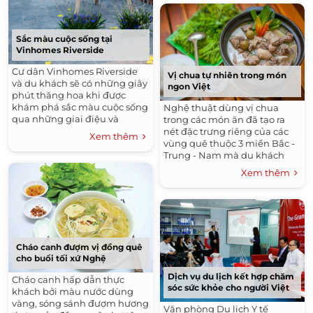
Sắc màu cuộc sống tại
Vinhomes Riverside
Cư dân Vinhomes Riverside
Vị chua tự nhiên trong món
và du khách sẽ có những giây
ngon Việt
phút thăng hoa khi được
khám phá sắc màu cuộc sống
Nghệ thuật dùng vị chua
qua những giai điệu và
trong các món ăn đã tạo ra
không gian văn hóa đa dạng.
nét đặc trưng riêng của các
Xem thêm
vùng quê thuộc 3 miền Bắc -
Trung - Nam mà du khách
đến đây không thể bỏ qua.
Xem thêm
Cháo canh đượm vị đồng quê
cho buổi tối xứ Nghệ
Dịch vụ du lịch kết hợp chăm
Cháo canh hấp dẫn thực
sóc sức khỏe cho người Việt
khách bởi màu nước dùng
vàng, sóng sánh đượm hương
Văn phòng Du lịch Y tế