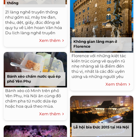
thống
21 làng nghề truyền thống
như gốm sứ, mây tre đan,
thêu, dệt, giấy, đúc đồng sẽ
quy tụ về Liên hoan Văn hóa
Du lịch làng nghề truyền
thống Hà Nội 2015.
Xem thêm
Không gian lãng mạn ở
Florence
Florence với những kiệt tác
kiến trúc cùng vẻ quyến rũ
nhẹ nhàng sẽ là điểm đến
thú vị, nhất là các đôi uyên
ương và những người yêu
Bánh xèo chấm nước quả ép
phố Yên Phụ
nghệ thuật.
Xem thêm
Bánh xèo cô Minh trên phố
Yên Phụ, Hà Nội ăn cùng đồ
chấm pha từ nước dứa ép
hoặc hoa quả theo mùa.
Xem thêm
Lễ hội bia Đức 2015 tại Hà Nội