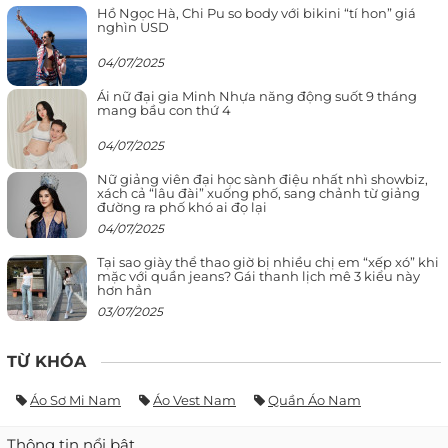
Hồ Ngọc Hà, Chi Pu so body với bikini “tí hon” giá
nghìn USD
04/07/2025
Ái nữ đại gia Minh Nhựa năng động suốt 9 tháng
mang bầu con thứ 4
04/07/2025
Nữ giảng viên đại học sành điệu nhất nhì showbiz,
xách cả “lâu đài” xuống phố, sang chảnh từ giảng
đường ra phố khó ai đọ lại
04/07/2025
Tại sao giày thể thao giờ bị nhiều chị em “xếp xó” khi
mặc với quần jeans? Gái thanh lịch mê 3 kiểu này
hơn hẳn
03/07/2025
TỪ KHÓA
Áo Sơ Mi Nam
Áo Vest Nam
Quần Áo Nam
Thông tin nổi bật