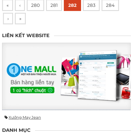
«
‹
280
281
282
283
284
›
»
LIÊN KẾT WEBSITE
Xưởng May Jean
DANH MỤC