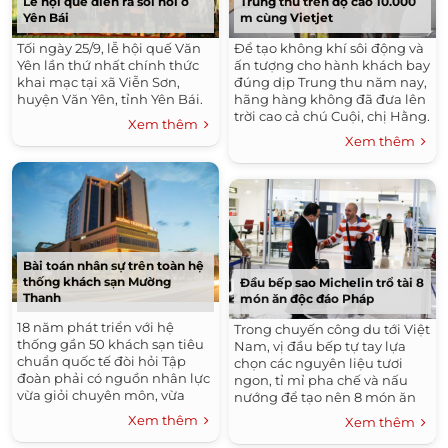
Lễ hội quế diễn ra sôi nổi ở
Trung thu trên độ cao 10.000
Yên Bái
m cùng Vietjet
Tối ngày 25/9, lễ hội quế Văn
Để tạo không khí sôi động và
Yên lần thứ nhất chính thức
ấn tượng cho hành khách bay
khai mạc tại xã Viễn Sơn,
đúng dịp Trung thu năm nay,
huyện Văn Yên, tỉnh Yên Bái.
hãng hàng không đã đưa lên
trời cao cả chú Cuội, chị Hằng.
Xem thêm
Xem thêm
Bài toán nhân sự trên toàn hệ
thống khách sạn Mường
Đầu bếp sao Michelin trổ tài 8
Thanh
món ăn độc đáo Pháp
18 năm phát triển với hệ
Trong chuyến công du tới Việt
thống gần 50 khách sạn tiêu
Nam, vị đầu bếp tự tay lựa
chuẩn quốc tế đòi hỏi Tập
chọn các nguyên liệu tươi
đoàn phải có nguồn nhân lực
ngon, tỉ mỉ pha chế và nấu
vừa giỏi chuyên môn, vừa
nướng để tạo nên 8 món ăn
thành thạo kỹ năng mềm.
đạt chuẩn mực cao nhất về
Xem thêm
Xem thêm
hương vị.