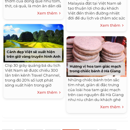
thơm của đồng quê như tôm,
Malaysia đặt tại Việt Nam sẽ
thịt, cá quả, là món ăn dân dã
tạo thuận lợi cho du khách
mà du khách nên thử.
Xem thêm
Việt đến thiên đường nhiệt
đới để du lịch và chăm sóc sức
khỏe.
Xem thêm
Cảnh đẹp Việt sẽ xuất hiện
trên giờ vàng truyền hình Anh
Clip 30 giây quảng bá du lịch
Hương vị hoa tam giác mạch
Việt Nam sẽ được chiếu 300
trong chiếc bánh ở Hà Giang
lần trên kênh Travel Channel,
Những chiếc bánh tròn sắc
trong đó 20% số lượt phát
tím nhạt, giản dị đặc trưng
sóng xuất hiện trong giờ
của loài hoa tam giác mạch
vàng.
Xem thêm
trên cao nguyên đá Hà Giang
như níu chân du khách ghé
qua.
Xem thêm