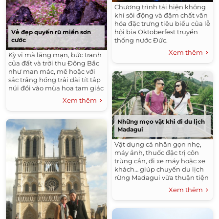
Chương trình tái hiện không
khí sôi động và đậm chất văn
hóa đặc trưng tiêu biểu của lễ
hội bia Oktoberfest truyền
Vẻ đẹp quyến rũ miền sơn
cước
thống nước Đức.
Xem thêm
Kỳ vĩ mà lãng mạn, bức tranh
của đất và trời thu Đông Bắc
như man mác, mê hoặc với
sắc trắng hồng trải dài tít tắp
núi đồi vào mùa hoa tam giác
mạch.
Xem thêm
Những mẹo vặt khi đi du lịch
Madagui
Vật dụng cá nhân gọn nhẹ,
máy ảnh, thuốc đặc trị côn
trùng cắn, đi xe máy hoặc xe
khách… giúp chuyến du lịch
rừng Madagui vừa thuận tiện
vừa tiết kiệm.
Xem thêm