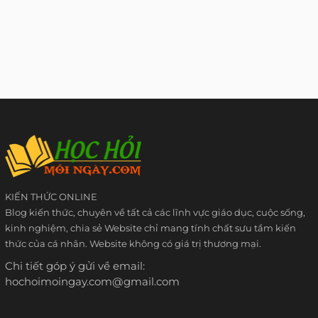
KIẾN THỨC ONLINE
Blog kiến thức, chuyên về tất cả các lĩnh vực giáo dục, cuộc sống,
kinh nghiệm, chia sẻ Website chỉ mang tính chất sưu tầm kiến
thức của cá nhân. Website không có giá trị thương mại.
Chi tiết góp ý gửi về email:
hochoimoingay.com@gmail.com