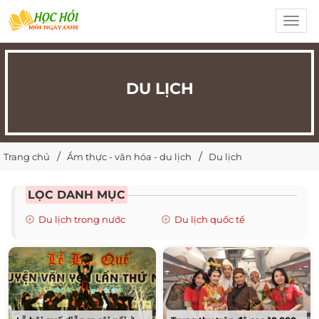
Toggl
navig
DU LỊCH
Trang chủ
Ẩm thực - văn hóa - du lịch
Du lịch
LỌC DANH MỤC
Du lịch trong nước
Du lịch quốc tế