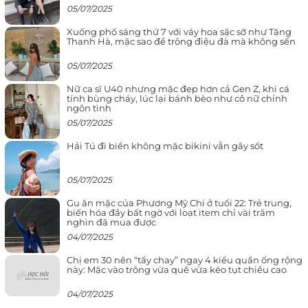
05/07/2025
Xuống phố sáng thứ 7 với váy hoa sặc sỡ như Tăng
Thanh Hà, mặc sao để trông điệu đà mà không sến
05/07/2025
Nữ ca sĩ U40 nhưng mặc đẹp hơn cả Gen Z, khi cá
tính bùng cháy, lúc lại bánh bèo như cô nữ chính
ngôn tình
05/07/2025
Hải Tú đi biển không mặc bikini vẫn gây sốt
05/07/2025
Gu ăn mặc của Phương Mỹ Chi ở tuổi 22: Trẻ trung,
biến hóa đầy bất ngờ với loạt item chỉ vài trăm
nghìn đã mua được
04/07/2025
Chị em 30 nên “tẩy chay” ngay 4 kiểu quần ống rộng
này: Mặc vào trông vừa quê vừa kéo tụt chiều cao
04/07/2025