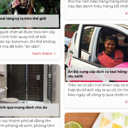
thứ hai liên tiếp hãng hàng khô
này đạt danh hiệu hãng tốt nhấ
X
ai táng kỳ lạ trên thế giới
gười chết sẽ được treo lên cây
 linh hồn quay trở về bắt
còn tại Solomon, thi thể không
t mà để kiến "ăn dần".
Xem thêm
Ấn Độ cung cấp dịch vụ taxi hồng
râu xanh
Trên xe có sẵn nút khẩn cấp và 
hợp du khách xảy ra sự cố, tín h
báo ngay về công ty qua chiếc n
X
 sinh qua mạng dành cho du
i các thành phố sẽ đăng lên
nh phòng vệ sinh, phòng tắm