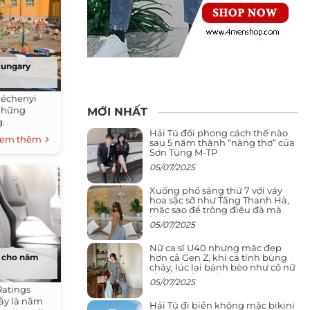
Hungary
Széchenyi
 những
MỚI NHẤT
g.
Hải Tú đổi phong cách thế nào
em thêm
sau 5 năm thành “nàng thơ” của
Sơn Tùng M-TP
05/07/2025
Xuống phố sáng thứ 7 với váy
hoa sặc sỡ như Tăng Thanh Hà,
mặc sao để trông điệu đà mà
không sến
05/07/2025
Nữ ca sĩ U40 nhưng mặc đẹp
hơn cả Gen Z, khi cá tính bùng
h cho năm
cháy, lúc lại bánh bèo như cô nữ
chính ngôn tình
05/07/2025
Ratings
đây là năm
Hải Tú đi biển không mặc bikini