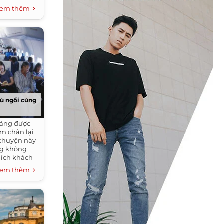
em thêm
dù ngồi cùng
háng được
ậm chân lại
u chuyện này
ng không
i ích khách
em thêm