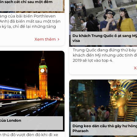
uốn sạch cát chỉ sau một đêm
vàng của bãi biển Porthleven
(Anh) đã biến mất sau một trận
o kỳ lạ, chỉ để lại những tảng
Du khách Trung Quốc ồ ạt sang Mỹ
Xem thêm
visa
Trung Quốc đang đứng thứ bảy 
khách đến Mỹ nhưng ước tính 
2019 sẽ lọt vào top 4.
X
ị của London
Dùng keo dán cẩu thả gây hư hỏng
Pharaoh
n thủ đô vượt đèn đỏ khi đi xe