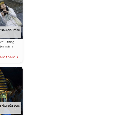
 sau đổi mới
về lượng
đến năm
em thêm
 râu của vua