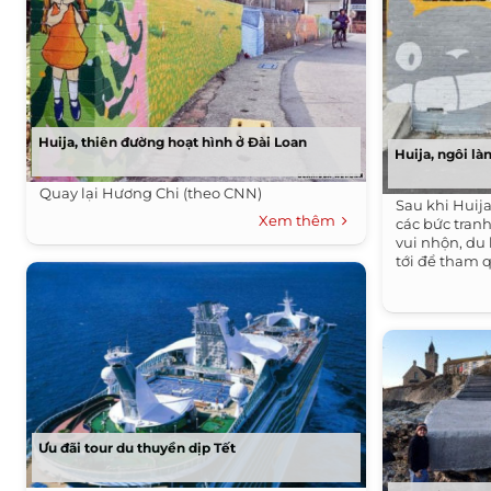
Huija, thiên đường hoạt hình ở Đài Loan
Huija, ngôi là
Quay lại Hương Chi (theo CNN)
Sau khi Huija
Xem thêm
các bức tran
vui nhộn, du
tới để tham 
Ưu đãi tour du thuyền dịp Tết