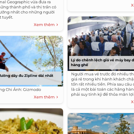
onal Geographic vừa đưa ra
X
ững thành phố và thị trấn có
 tưởng nhất cho những người
 tuyết.
Xem thêm
Lý do chênh lệch giá vé máy bay 
hàng ghế
Người mua vé trước đó nhiều t
đường dây đu Zipline dài nhất
giá rẻ trong khi hành khách ch
tốn rất nhiều tiền. Phía sau câ
là cả một bài toán các hãng hà
ơng Chi Ảnh: Gizmodo
phải suy tính kỹ để thỏa mãn lợ
Xem thêm
hàng và lợi nhuận công ty.
X