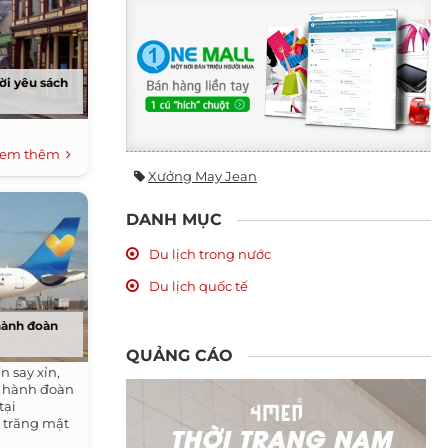
ời yêu sách
em thêm
Xưởng May Jean
DANH MỤC
Du lịch trong nước
Du lịch quốc tế
 hành đoàn
QUẢNG CÁO
 say xỉn,
 hành đoàn
tại
 trăng mật