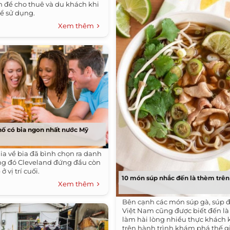
 để cho thuê và du khách khi
hể sử dụng.
Xem thêm
hố có bia ngon nhất nước Mỹ
ia về bia đã bình chọn ra danh
ong đó Cleveland đứng đầu còn
ở vị trí cuối.
10 món súp nhắc đến là thèm trên 
Xem thêm
Bên cạnh các món súp gà, súp 
Việt Nam cũng được biết đến l
làm hài lòng nhiều thực khách 
trên hành trình khám phá thế gi