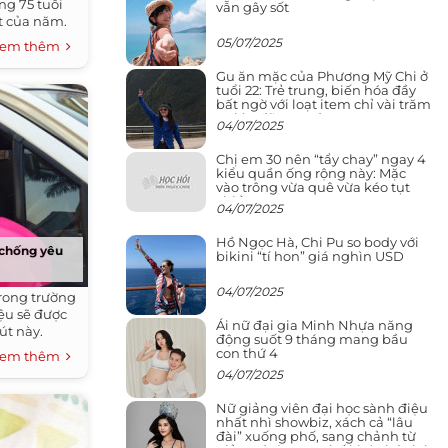
ng 75 tuổi
vẫn gây sốt
t của năm.
05/07/2025
em thêm
Gu ăn mặc của Phương Mỹ Chi ở
tuổi 22: Trẻ trung, biến hóa đầy
bất ngờ với loạt item chỉ vài trăm
nghìn đã mua được
04/07/2025
Chị em 30 nên “tẩy chay” ngay 4
kiểu quần ống rộng này: Mặc
vào trông vừa quê vừa kéo tụt
chiều cao
04/07/2025
Hồ Ngọc Hà, Chi Pu so body với
 chống yêu
bikini “tí hon” giá nghìn USD
04/07/2025
trong trường
iệu sẽ được
Ái nữ đại gia Minh Nhựa năng
út này.
động suốt 9 tháng mang bầu
con thứ 4
em thêm
04/07/2025
Nữ giảng viên đại học sành điệu
nhất nhì showbiz, xách cả “lâu
đài” xuống phố, sang chảnh từ