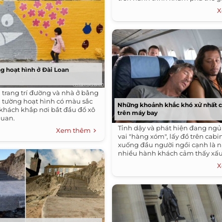
X
ng hoạt hình ở Đài Loan
 trang trí đường và nhà ở bằng
h tường hoạt hình có màu sắc
Những khoảnh khắc khó xử nhất 
 khách khắp nơi bắt đầu đổ xô
trên máy bay
quan.
Tỉnh dậy và phát hiện đang ngủ
Xem thêm
vai "hàng xóm", lấy đồ trên cabin
xuống đầu người ngồi cạnh là 
nhiều hành khách cảm thấy xấu
X