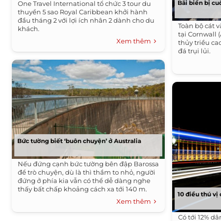
Bãi biển bị c
One Travel International tổ chức 3 tour du
thuyền 5 sao Royal Caribbean khởi hành
đầu tháng 2 với lợi ích nhân 2 dành cho du
Toàn bộ cát 
khách.
tại Cornwall 
Xem thêm
thủy triều ca
đá trụi lủi.
Bức tường biết ‘buôn chuyện’ ở Australia
Nếu đứng cạnh bức tường bên đập Barossa
để trò chuyện, dù là thì thầm to nhỏ, người
đứng ở phía kia vẫn có thể dễ dàng nghe
thấy bất chấp khoảng cách xa tới 140 m.
10 điều thú v
Xem thêm
Có tới 12% dâ