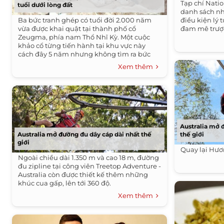
Tạp chí Nati
tuổi dưới lòng đất
danh sách nh
Ba bức tranh ghép có tuổi đời 2.000 năm
điều kiện lý
vừa được khai quật tại thành phố cổ
đam mê trượt
Zeugma, phía nam Thổ Nhĩ Kỳ. Một cuộc
khảo cổ từng tiến hành tại khu vực này
cách đây 5 năm nhưng không tìm ra bức
tranh.
Xem thêm
Australia mở 
Australia mở đường đu dây cáp dài nhất thế
thế giới
giới
Quay lại Hư
Ngoài chiều dài 1.350 m và cao 18 m, đường
đu zipline tại công viên Treetop Adventure -
Australia còn được thiết kế thêm những
khúc cua gấp, lên tới 360 độ.
Xem thêm