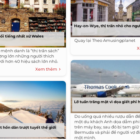
Hay-on-Wye, thị trấn nhỏ cho ngư
nổi tiếng nhất xứ Wales
Quay lại Theo Amusingplanet
X
 mệnh danh là “thị trấn sách”
ượng lớn những người thích
với hơn 40 hiệu sách lớn nhỏ.
Xem thêm
Lỡ tuần trăng mật vì dọa giết phi
Do uống quá nhiều rượu dẫn đến
một du khách Anh dọa dẫm phi
trên máy bay, sau đó bị tam giữ 
 hồn dân trượt tuyết thế giới
Bermuda và phải để người vợ đi
một mình.