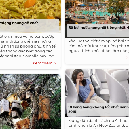
 miệng nhưng dễ chết
Bể bơi nước nóng nổi tiếng nhất 
ất ổn, nhiều vụ nổ bom, cướp
Vào lúc thời tiết ấm áp, bể bơi 
 phạm thường diễn ra nhưng
còn mở một khu vực riêng cho
ủ nhận sự phong phú, tinh tế
người thích khỏa thân tắm nắn
yền thống đặc biệt trong các
fghanistan, Somalia hay Iraq.
X
Xem thêm
10 hãng hàng không tốt nhất dàn
2015
Đứng đầu danh sách do Airline
bình chọn là Air New Zealand, 