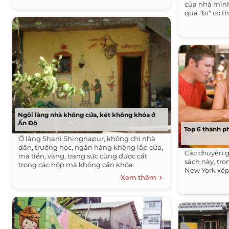
của nhà mình
quá "bí" có t
Ngôi làng nhà không cửa, két không khóa ở
Ấn Độ
Top 6 thành p
Ở làng Shani Shingnapur, không chỉ nhà
dân, trường học, ngân hàng không lắp cửa,
Các chuyên g
mà tiền, vàng, trang sức cũng được cất
sách này, tr
trong các hộp mà không cần khóa.
New York xếp 
Xem thêm