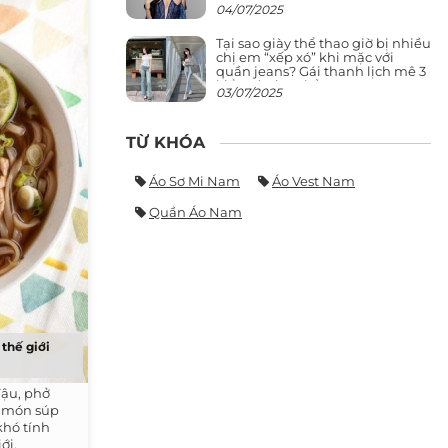
giảng đường ra phố khó ai đọ lại
04/07/2025
Tại sao giày thể thao giờ bị nhiều
chị em “xếp xó” khi mặc với
quần jeans? Gái thanh lịch mê 3
kiểu này hơn hẳn
03/07/2025
TỪ KHÓA
Áo Sơ Mi Nam
Áo Vest Nam
Quần Áo Nam
thế giới
đậu, phở
à món súp
khó tính
ới.