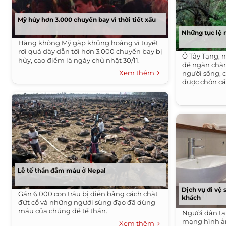
Mỹ hủy hơn 3.000 chuyến bay vì thời tiết xấu
Những tục lệ m
Hàng không Mỹ gặp khủng hoảng vì tuyết
rơi quá dày dẫn tới hơn 3.000 chuyến bay bị
Ở Tây Tạng, n
hủy, cao điểm là ngày chủ nhật 30/11.
để ngăn chặn
Xem thêm
người sống, 
được chôn cấ
Lễ tế thần đẫm máu ở Nepal
Dịch vụ đi vệ
Gần 6.000 con trâu bị diễn bằng cách chặt
khách
đứt cổ và những người sùng đạo đã dùng
máu của chúng để tế thần.
Người dân tạ
mạng hình ả
Xem thêm