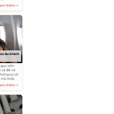
em thêm
của du khách
 gục trên
 và để rơi
những sự cố
 hổ nhất.
em thêm