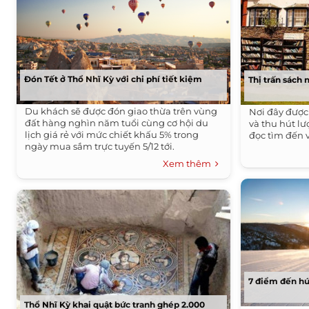
Đón Tết ở Thổ Nhĩ Kỳ với chi phí tiết kiệm
Thị trấn sách 
Du khách sẽ được đón giao thừa trên vùng
Nơi đây được
đất hàng nghìn năm tuổi cùng cơ hội du
và thu hút l
lịch giá rẻ với mức chiết khấu 5% trong
đọc tìm đến 
ngày mua sắm trực tuyến 5/12 tới.
Xem thêm
7 điểm đến hút
Thổ Nhĩ Kỳ khai quật bức tranh ghép 2.000