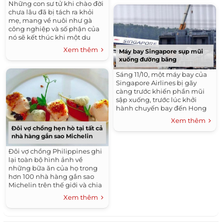
Những con sư tử khi chào đời
chưa lâu đã bị tách ra khỏi
mẹ, mang về nuôi như gà
công nghiệp và số phận của
nó sẽ kết thúc khi một du
khách đến lựa chọn để làm
Xem thêm
Máy bay Singapore sụp mũi
con mồi cho cuộc đi săn.
xuống đường băng
Sáng 11/10, một máy bay của
Singapore Airlines bị gãy
càng trước khiến phần mũi
sập xuống, trước lúc khởi
hành chuyến bay đến Hong
Kong.
Xem thêm
Đôi vợ chồng hẹn hò tại tất cả
nhà hàng gắn sao Michelin
Đôi vợ chồng Philippines ghi
lại toàn bộ hình ảnh về
những bữa ăn của họ trong
hơn 100 nhà hàng gắn sao
Michelin trên thế giới và chia
sẻ trên mạng xã hội.
Xem thêm