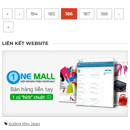
«
‹
184
185
186
187
188
›
»
LIÊN KẾT WEBSITE
Xưởng May Jean