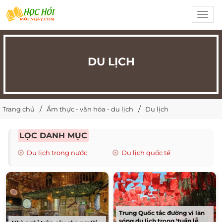
Toggl
navig
DU LỊCH
Trang chủ
Ẩm thực - văn hóa - du lịch
Du lịch
LỌC DANH MỤC
Du lịch trong nước
Du lịch quốc tế
Trung Quốc tắc đường vì làn
sóng du lịch trong ‘tuần lễ