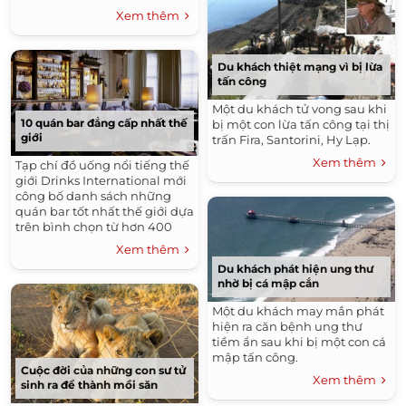
mới nhất năm 2015.
Xem thêm
Du khách thiệt mạng vì bị lừa
tấn công
Một du khách tử vong sau khi
10 quán bar đẳng cấp nhất thế
bị một con lừa tấn công tại thị
giới
trấn Fira, Santorini, Hy Lạp.
Xem thêm
Tạp chí đồ uống nổi tiếng thế
giới Drinks International mới
công bố danh sách những
quán bar tốt nhất thế giới dựa
trên bình chọn từ hơn 400
chuyên gia trong ngành.
Xem thêm
Du khách phát hiện ung thư
nhờ bị cá mập cắn
Một du khách may mắn phát
hiện ra căn bệnh ung thư
tiềm ẩn sau khi bị một con cá
mập tấn công.
Cuộc đời của những con sư tử
Xem thêm
sinh ra để thành mồi săn