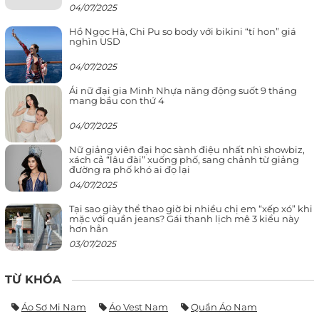
04/07/2025
Hồ Ngọc Hà, Chi Pu so body với bikini “tí hon” giá
nghìn USD
04/07/2025
Ái nữ đại gia Minh Nhựa năng động suốt 9 tháng
mang bầu con thứ 4
04/07/2025
Nữ giảng viên đại học sành điệu nhất nhì showbiz,
xách cả “lâu đài” xuống phố, sang chảnh từ giảng
đường ra phố khó ai đọ lại
04/07/2025
Tại sao giày thể thao giờ bị nhiều chị em “xếp xó” khi
mặc với quần jeans? Gái thanh lịch mê 3 kiểu này
hơn hẳn
03/07/2025
TỪ KHÓA
Áo Sơ Mi Nam
Áo Vest Nam
Quần Áo Nam