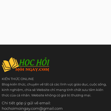
KIẾN THỨC ONLINE
Blog kiến thức, chuyên về tất cả các lĩnh vực giáo dục, cuộc sống,
kinh nghiệm, chia sẻ Website chỉ mang tính chất sưu tầm kiến
thức của cá nhân. Website không có giá trị thương mại.
Chi tiết góp ý gửi về email:
hochoimoingay.com@gmail.com