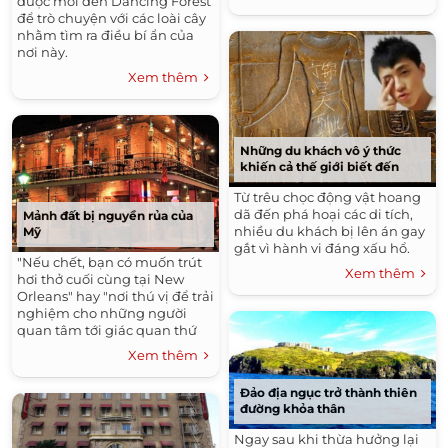
được mời đến Dancing Forest
để trò chuyện với các loài cây
nhằm tìm ra điều bí ẩn của
nơi này.
Xem thêm
Những du khách vô ý thức
khiến cả thế giới biết đến
Từ trêu chọc động vật hoang
dã đến phá hoại các di tích,
Mảnh đất bị nguyền rủa của
nhiều du khách bị lên án gay
Mỹ
gắt vì hành vi đáng xấu hổ.
"Nếu chết, bạn có muốn trút
Xem thêm
hơi thở cuối cùng tại New
Orleans" hay "nơi thú vị để trải
nghiệm cho những người
quan tâm tới giác quan thứ
sáu" là điều du khách sẽ được
Xem thêm
nghe thấy nhiều khi tới thành
phố này.
Đảo địa ngục trở thành thiên
đường khỏa thân
Ngay sau khi thừa hưởng lại