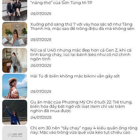
“nàng thơ” của Sơn Tùng M-TP
05/07/2025
Xuống phố sáng thứ 7 với váy hoa sặc sỡ như Tăng
Thanh Hà, mặc sao để trông điệu đà mà không sến
05/07/2025
Nữ ca sĩ U40 nhưng mặc đẹp hơn cả Gen Z, khi cá
tính bùng cháy, lúc lại bánh bèo như cô nữ chính
ngôn tình
05/07/2025
Hải Tú đi biển không mặc bikini vẫn gây sốt
05/07/2025
Gu ăn mặc của Phương Mỹ Chi ở tuổi 22: Trẻ trung,
biến hóa đầy bất ngờ với loạt item chỉ vài trăm
nghìn đã mua được
04/07/2025
Chị em 30 nên “tẩy chay” ngay 4 kiểu quần ống rộng
này: Mặc vào trông vừa quê vừa kéo tụt chiều cao