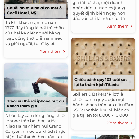
gia tài từ cha, một doanh
nhân đến từ Naples (Italy)
Chuỗi phim kinh dị có thật ở
quyết định biến ngay hòn
Cecil Hotel, Mỹ
đảo vốn chỉ là nơi ở của tù
Từ khi khách sạn mở năm
nhân thành thiên đường
Xem thêm
1927, đây từng là nơi trú chân
khỏa thân nóng bỏng.
của hai kẻ giết người hàng
loạt, đồng thời diễn ra nhiều
vụ giết người, tự tử kỳ bí.
Xem thêm
Chiếc bánh quy 103 tuổi sót
lại từ thảm kịch Titanic
Spillers & Bakers "Pilot"là
chiếc bánh quy được một
Trào lưu thả rơi iphone hút du
hành khách trên tàu cứu đắm
khách tham gia
SS Carpathia lưu lại, hiện có
giá trị lên tới 8.000 - 10.000
Nhón tay cầm lủng lẳng chiếc
bảng Anh.
iphone trên bờ thác nước
Xem thêm
Niagara hay hẻm núi Grand
Canyon, nhiều du khách thực
hiện thử thách theo trào lưu