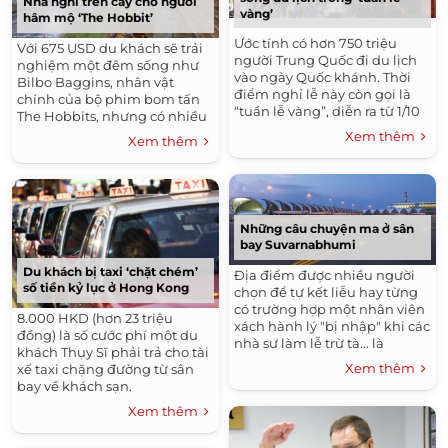
Nhà nghỉ trên cây cho người
vàng’
hâm mộ ‘The Hobbit’
Ước tính có hơn 750 triệu
Với 675 USD du khách sẽ trải
người Trung Quốc đi du lịch
nghiệm một đêm sống như
vào ngày Quốc khánh. Thời
Bilbo Baggins, nhân vật
điểm nghỉ lễ này còn gọi là
chính của bộ phim bom tấn
“tuần lễ vàng”, diễn ra từ 1/10
The Hobbits, nhưng có nhiều
đến 7/10.
tiện ích xa xỉ hơn.
Xem thêm
Xem thêm
Những câu chuyện ma ở sân
bay Suvarnabhumi
Du khách bị taxi ‘chặt chém’
Địa điểm được nhiều người
số tiền kỷ lục ở Hong Kong
chọn để tự kết liễu hay từng
có trường hợp một nhân viên
8.000 HKD (hơn 23 triệu
xách hành lý "bị nhập" khi các
đồng) là số cước phí một du
nhà sư làm lễ trừ tà... là
khách Thụy Sĩ phải trả cho tài
những chuyện ma phổ biến
Xem thêm
xế taxi chặng đường từ sân
quanh sân bay
bay về khách sạn.
Suvarnabhumi, Thái Lan.
Xem thêm