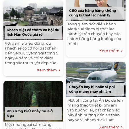
CEO của hãng hàng không
cũng bị thất lạc hành lý
Tổng giám đốc điều hành
Alaska Airlines bị thất lạc
Khách Việt có thêm cơ hội du
hành lý trên chuyến bay của
lịch Hàn Quốc giá rẻ
chính hãng hàng không của
Với gần 13 triệu đồng, du
mình.
khách sẽ có cơ hội đặt chân
Xem thêm
đến Seoul, Gyeonggi trong 5
ngày 4 đêm và chìm đắm
trong sắc thu tuyệt đẹp của
Hàn Quốc.
Xem thêm
Chuyến bay bị hoãn vì phi
công mang máy ghi âm
Một phi công tại Ấn Độ đã lén
mang theo thiết bị ghi âm
vào buồng lái, bất chấp việc
Khu rừng biết nhảy múa ở
này ảnh hưởng đến an toàn
Nga
bay và vi phạm điều luật.
Một nhà ngoại cảm từng
Xem thêm