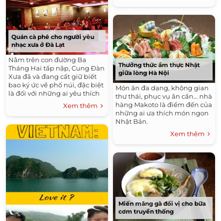
Quán cà phê cho người yêu
nhạc xưa ở Đà Lạt
Nằm trên con đường Ba
Thưởng thức ẩm thực Nhật
Tháng Hai tấp nập, Cung Đàn
giữa lòng Hà Nội
Xưa đã và đang cất giữ biết
bao ký ức về phố núi, đặc biệt
Món ăn đa dạng, không gian
là đối với những ai yêu thích
thư thái, phục vụ ân cần... nhà
dòng nhạc xưa.
hàng Makoto là điểm đến của
Xem thêm
những ai ưa thích món ngon
Nhật Bản.
Xem thêm
Miến măng gà đổi vị cho bữa
cơm truyền thống