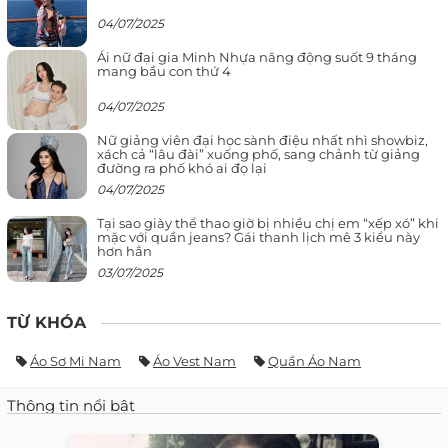
04/07/2025
Ái nữ đại gia Minh Nhựa năng động suốt 9 tháng
mang bầu con thứ 4
04/07/2025
Nữ giảng viên đại học sành điệu nhất nhì showbiz,
xách cả “lâu đài” xuống phố, sang chảnh từ giảng
đường ra phố khó ai đọ lại
04/07/2025
Tại sao giày thể thao giờ bị nhiều chị em “xếp xó” khi
mặc với quần jeans? Gái thanh lịch mê 3 kiểu này
hơn hẳn
03/07/2025
TỪ KHÓA
Áo Sơ Mi Nam
Áo Vest Nam
Quần Áo Nam
Thông tin nổi bật