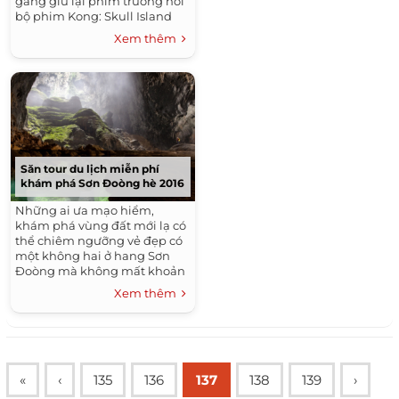
gắng giữ lại phim trường nơi
bộ phim Kong: Skull Island
bấm máy, để hình thành sản
Xem thêm
phẩm du lịch.
Săn tour du lịch miễn phí
khám phá Sơn Đoòng hè 2016
Những ai ưa mạo hiểm,
khám phá vùng đất mới lạ có
thể chiêm ngưỡng vẻ đẹp có
một không hai ở hang Sơn
Đoòng mà không mất khoản
phí nào.
Xem thêm
«
‹
135
136
137
138
139
›