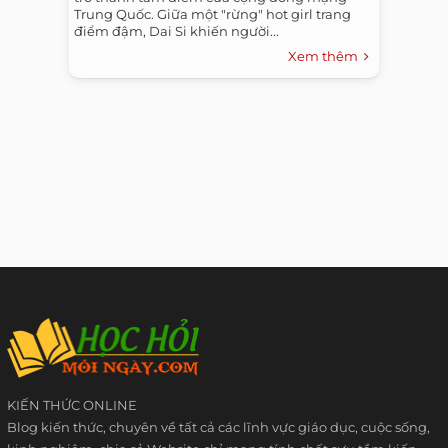
Trung Quốc. Giữa một "rừng" hot girl trang
điểm đậm, Dai Si khiến người...
Xem thêm
KIẾN THỨC ONLINE
Blog kiến thức, chuyên về tất cả các lĩnh vực giáo dục, cuộc sống,