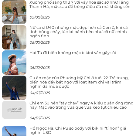
Xuống phố sáng thứ 7 với váy hoa sặc sỡ như Tăng
Thanh Hà, mặc sao để trông điệu đà mà không sến
05/07/2025
Nữ ca sĩ U40 nhưng mặc đẹp hơn cả Gen Z, khi cá
tính bùng cháy, lúc lại bánh bèo như cô nữ chính
ngôn tình
05/07/2025
Hải Tú đi biển không mặc bikini vẫn gây sốt
05/07/2025
Gu ăn mặc của Phương Mỹ Chi ở tuổi 22: Trẻ trung,
biến hóa đầy bất ngờ với loạt item chỉ vài trăm
nghìn đã mua được
04/07/2025
Chị em 30 nên “tẩy chay” ngay 4 kiểu quần ống rộng
này: Mặc vào trông vừa quê vừa kéo tụt chiều cao
04/07/2025
Hồ Ngọc Hà, Chi Pu so body với bikini “tí hon” giá
nghìn USD