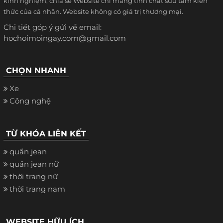
kinh nghiệm, chia sẻ Website chỉ mang tính chất sưu tầm kiến
thức của cá nhân. Website không có giá trị thương mại.
Chi tiết góp ý gửi về email:
hochoimoingay.com@gmail.com
CHỌN NHANH
Xe
Công nghệ
TỪ KHÓA LIÊN KẾT
quần jean
quần jean nữ
thời trang nữ
thời trang nam
WEBSITE HỮU ÍCH