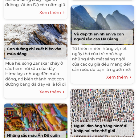
đường sắt Ấn Độ còn nắm giữ
nhiều kỷ lục thú vị khác.
Xem thêm
Vẻ đẹp thiên nhiên và con
người rẻo cao Hà Giang
Từ thiên nhiên hùng vĩ, nét
Con đường chỉ xuất hiện vào
ngây thơ của trẻ nhỏ hay
mùa đông
những ánh mắt sáng ngời
Mùa hè, sông Zanskar chảy ở
của các cụ già đều mang đến
các hẻm núi sâu của dãy
cảm xúc dù bạn là người mới
Himalaya nhưng đến mùa
tới hay đã đến Hà Giang
Xem thêm
đông, nó biến thành một con
nhiều lần.
đường băng đá dày và là lối đi
duy nhất ở vùng núi hiểm trở
Xem thêm
và biệt lập này.
Người đàn ông ‘tàng hình’ đi
khắp nơi trên thế giới
Những sắc màu Ấn Độ cuốn