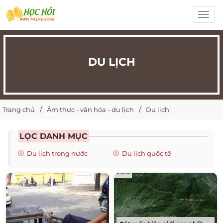
Toggl
navig
DU LỊCH
Trang chủ
Ẩm thực - văn hóa - du lịch
Du lịch
LỌC DANH MỤC
Du lịch trong nước
Du lịch quốc tế