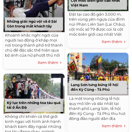
Cột mốc biên giới cao nhất
Việt Nam
Đặt tại cao độ gần 3.000 m,
trên vùng yên ngựa của đỉnh
Những giấc ngủ vội vã ở Sài
núi Phàn Liên San (Lai Châu),
Gòn trong mắt khách tây
cột mốc số 79 được coi là cột
mốc biên giới cao nhất Việt
Khoảnh khắc nghỉ ngơi của
Nam.
người lao động ở khắp mọi
Xem thêm
nơi trong thành phố trở thành
chủ đề đặc sắc thể hiện qua
bộ ảnh của nữ phượt thủ nổi
tiếng.
Xem thêm
Lạng Sơn tưng bừng lễ hội
đền Kỳ Cùng - Tả Phủ
Là một trong những lễ hội
Kỷ lục trên những toa tàu quá
quy mô lớn và dài nhất tại
tải ở Ấn Độ
thành phố Lạng Sơn, lễ hội
đền Kỳ Cùng - Tả Phủ thu hút
Không chỉ khiến cả thế giới
đông đảo người dân địa
kinh ngạc với hình ảnh hành
phương và du khách thập
Xem thêm
khách bám đầy ngoài những
phương tham dự.
toa tàu đang chạy, ngành