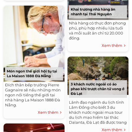
Khai trương nhà hàng ăn
nhanh tại Thái Nguyên
Nhà hàng có thực đơn phong
phú, phù hợp nhiều lứa tuổi
và mỗi suất ăn chỉ từ 20.000
đồng.
Xem thêm
Món ngon thế giới hội tụ tại
La Maison 1888 Đà Nẵng
3 khách nước ngoài có áo
Đích thân bếp trưởng Pierre
phao khi trượt chân tử vong ở
Gagnaire sẽ nấu những món
Đà Lạt
ngon nổi tiếng thế giới tại
nhà hàng La Maison 1888 Đà
Lãnh đạo ngành du lịch tỉnh
Nẵng.
Lâm Đồng cho biết 3 du
khách nước ngoài mua tour
Xem thêm
du lịch mạo hiểm tại thác
Dalanta, Đà Lạt đã được trang
bị áo phao và mũ bảo hiểm.
Xem thêm