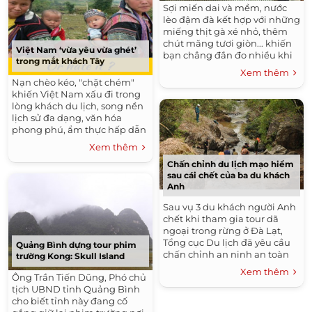
Sợi miến dai và mềm, nước
lèo đậm đà kết hợp với những
miếng thịt gà xé nhỏ, thêm
chút măng tươi giòn... khiến
Việt Nam ‘vừa yêu vừa ghét’
bạn chẳng đắn đo nhiều khi
trong mắt khách Tây
lựa chọn bữa trưa.
Xem thêm
Nạn chèo kéo, "chặt chém"
khiến Việt Nam xấu đi trong
lòng khách du lịch, song nền
lịch sử đa dạng, văn hóa
phong phú, ẩm thực hấp dẫn
và con người thân thiện là
Xem thêm
những điều níu chân bất cứ vị
Chấn chỉnh du lịch mạo hiểm
khách nào.
sau cái chết của ba du khách
Anh
Sau vụ 3 du khách người Anh
chết khi tham gia tour dã
ngoại trong rừng ở Đà Lạt,
Tổng cục Du lịch đã yêu cầu
Quảng Bình dựng tour phim
chấn chỉnh an ninh an toàn
trường Kong: Skull Island
du lịch mạo hiểm.
Xem thêm
Ông Trần Tiến Dũng, Phó chủ
tịch UBND tỉnh Quảng Bình
cho biết tỉnh này đang cố