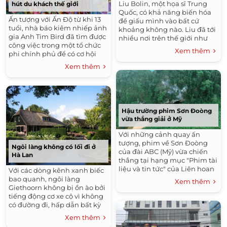
Liu Bolin, một họa sĩ Trung
hút du khách thế giới
Quốc, có khả năng biến hóa
Ấn tượng với Ấn Độ từ khi 13
để giấu mình vào bất cứ
tuổi, nhà báo kiêm nhiếp ảnh
khoảng không nào. Liu đã tới
gia Anh Tim Bird đã tìm được
nhiều nơi trên thế giới như
công việc trong một tổ chức
Mỹ, Anh, Italy để thực hiện
Xem thêm
phi chính phủ để có cơ hội
những tác phẩm của mình.
khám phá những sắc màu
Xem thêm
cuộc sống đầy mê hoặc của
đất nước này.
Hậu trường phim Sơn Đoòng
vừa thắng giải ở Mỹ
Với những cảnh quay ấn
tượng, phim về Sơn Đoòng
Ngôi làng không có lối đi ở
của đài ABC (Mỹ) vừa chiến
Hà Lan
thắng tại hạng mục "Phim tài
liệu và tin tức" của Liên hoan
Với các dòng kênh xanh biếc
phim New York City Drone
bao quanh, ngôi làng
Xem thêm
Film.
Giethoorn không bị ồn ào bởi
tiếng động cơ xe cộ vì không
có đường đi, hấp dẫn bất kỳ
du khách nào khi ghé thăm.
Xem thêm