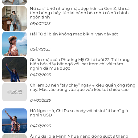
Nữ ca sĩ U40 nhưng mặc đẹp hơn cả Gen Z, khi cá
tính bùng cháy, lúc lại bánh bèo như cô nữ chính
ngôn tình
05/07/2025
Hải Tú đi biển không mặc bikini vẫn gây sốt
05/07/2025
Gu ăn mặc của Phương Mỹ Chi ở tuổi 22: Trẻ trung,
biến hóa đầy bất ngờ với loạt item chỉ vài trăm
nghìn đã mua được
04/07/2025
Chị em 30 nên “tẩy chay” ngay 4 kiểu quần ống rộng
này: Mặc vào trông vừa quê vừa kéo tụt chiều cao
04/07/2025
Hồ Ngọc Hà, Chi Pu so body với bikini “tí hon” giá
nghìn USD
04/07/2025
Ái nữ đại gia Minh Nhựa năng động suốt 9 tháng