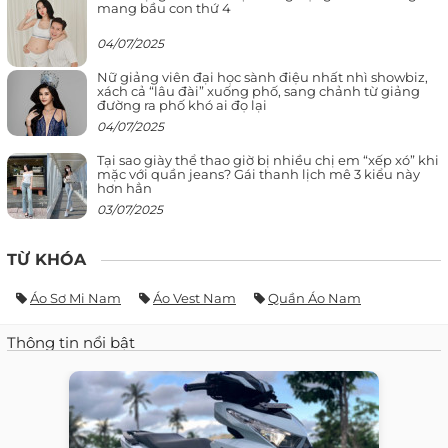
mang bầu con thứ 4
04/07/2025
Nữ giảng viên đại học sành điệu nhất nhì showbiz,
xách cả “lâu đài” xuống phố, sang chảnh từ giảng
đường ra phố khó ai đọ lại
04/07/2025
Tại sao giày thể thao giờ bị nhiều chị em “xếp xó” khi
mặc với quần jeans? Gái thanh lịch mê 3 kiểu này
hơn hẳn
03/07/2025
TỪ KHÓA
Áo Sơ Mi Nam
Áo Vest Nam
Quần Áo Nam
Thông tin nổi bật