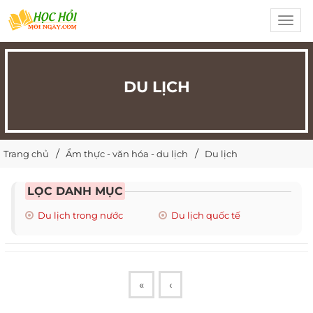
Toggl
navig
DU LỊCH
Trang chủ
Ẩm thực - văn hóa - du lịch
Du lịch
LỌC DANH MỤC
Du lịch trong nước
Du lịch quốc tế
«
‹