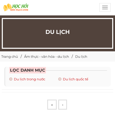
Toggl
navig
DU LỊCH
Trang chủ
Ẩm thực - văn hóa - du lịch
Du lịch
LỌC DANH MỤC
Du lịch trong nước
Du lịch quốc tế
«
‹