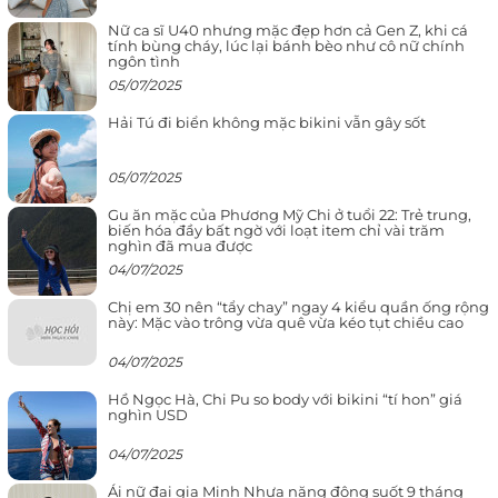
Nữ ca sĩ U40 nhưng mặc đẹp hơn cả Gen Z, khi cá
tính bùng cháy, lúc lại bánh bèo như cô nữ chính
ngôn tình
05/07/2025
Hải Tú đi biển không mặc bikini vẫn gây sốt
05/07/2025
Gu ăn mặc của Phương Mỹ Chi ở tuổi 22: Trẻ trung,
biến hóa đầy bất ngờ với loạt item chỉ vài trăm
nghìn đã mua được
04/07/2025
Chị em 30 nên “tẩy chay” ngay 4 kiểu quần ống rộng
này: Mặc vào trông vừa quê vừa kéo tụt chiều cao
04/07/2025
Hồ Ngọc Hà, Chi Pu so body với bikini “tí hon” giá
nghìn USD
04/07/2025
Ái nữ đại gia Minh Nhựa năng động suốt 9 tháng