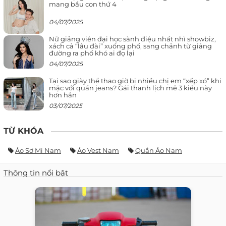
mang bầu con thứ 4
04/07/2025
Nữ giảng viên đại học sành điệu nhất nhì showbiz,
xách cả “lâu đài” xuống phố, sang chảnh từ giảng
đường ra phố khó ai đọ lại
04/07/2025
Tại sao giày thể thao giờ bị nhiều chị em “xếp xó” khi
mặc với quần jeans? Gái thanh lịch mê 3 kiểu này
hơn hẳn
03/07/2025
TỪ KHÓA
Áo Sơ Mi Nam
Áo Vest Nam
Quần Áo Nam
Thông tin nổi bật