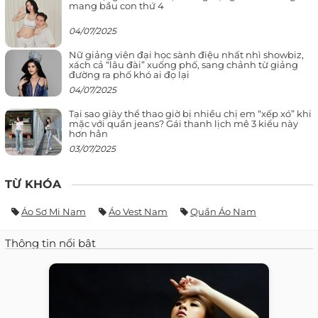
mang bầu con thứ 4
04/07/2025
Nữ giảng viên đại học sành điệu nhất nhì showbiz,
xách cả “lâu đài” xuống phố, sang chảnh từ giảng
đường ra phố khó ai đọ lại
04/07/2025
Tại sao giày thể thao giờ bị nhiều chị em “xếp xó” khi
mặc với quần jeans? Gái thanh lịch mê 3 kiểu này
hơn hẳn
03/07/2025
TỪ KHÓA
Áo Sơ Mi Nam
Áo Vest Nam
Quần Áo Nam
Thông tin nổi bật