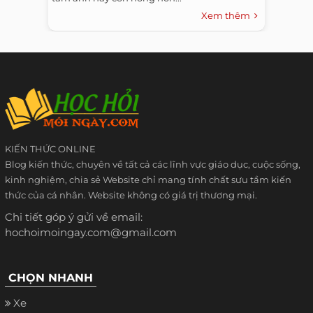
Xem thêm
KIẾN THỨC ONLINE
Blog kiến thức, chuyên về tất cả các lĩnh vực giáo dục, cuộc sống,
kinh nghiệm, chia sẻ Website chỉ mang tính chất sưu tầm kiến
thức của cá nhân. Website không có giá trị thương mại.
Chi tiết góp ý gửi về email:
hochoimoingay.com@gmail.com
CHỌN NHANH
Xe