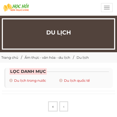
Toggl
navig
DU LỊCH
Trang chủ
Ẩm thực - văn hóa - du lịch
Du lịch
LỌC DANH MỤC
Du lịch trong nước
Du lịch quốc tế
«
‹