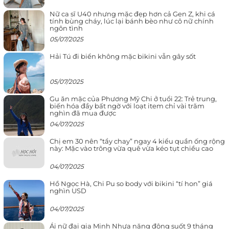
Nữ ca sĩ U40 nhưng mặc đẹp hơn cả Gen Z, khi cá
tính bùng cháy, lúc lại bánh bèo như cô nữ chính
ngôn tình
05/07/2025
Hải Tú đi biển không mặc bikini vẫn gây sốt
05/07/2025
Gu ăn mặc của Phương Mỹ Chi ở tuổi 22: Trẻ trung,
biến hóa đầy bất ngờ với loạt item chỉ vài trăm
nghìn đã mua được
04/07/2025
Chị em 30 nên “tẩy chay” ngay 4 kiểu quần ống rộng
này: Mặc vào trông vừa quê vừa kéo tụt chiều cao
04/07/2025
Hồ Ngọc Hà, Chi Pu so body với bikini “tí hon” giá
nghìn USD
04/07/2025
Ái nữ đại gia Minh Nhựa năng động suốt 9 tháng