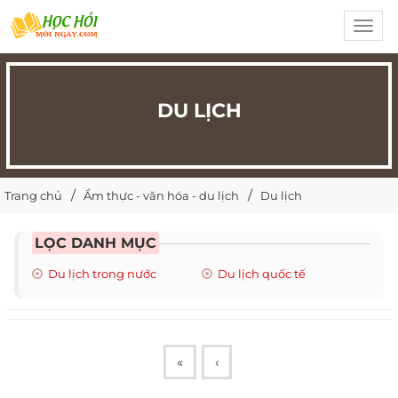
Toggl
navig
DU LỊCH
Trang chủ
Ẩm thực - văn hóa - du lịch
Du lịch
LỌC DANH MỤC
Du lịch trong nước
Du lịch quốc tế
«
‹