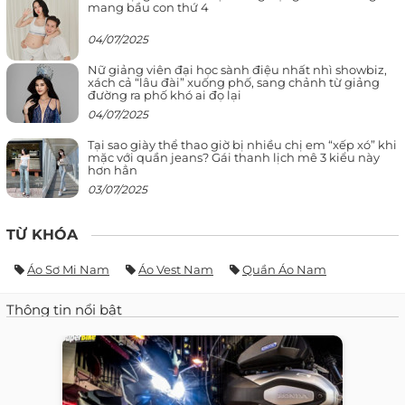
mang bầu con thứ 4
04/07/2025
Nữ giảng viên đại học sành điệu nhất nhì showbiz,
xách cả “lâu đài” xuống phố, sang chảnh từ giảng
đường ra phố khó ai đọ lại
04/07/2025
Tại sao giày thể thao giờ bị nhiều chị em “xếp xó” khi
mặc với quần jeans? Gái thanh lịch mê 3 kiểu này
hơn hẳn
03/07/2025
TỪ KHÓA
Áo Sơ Mi Nam
Áo Vest Nam
Quần Áo Nam
Thông tin nổi bật