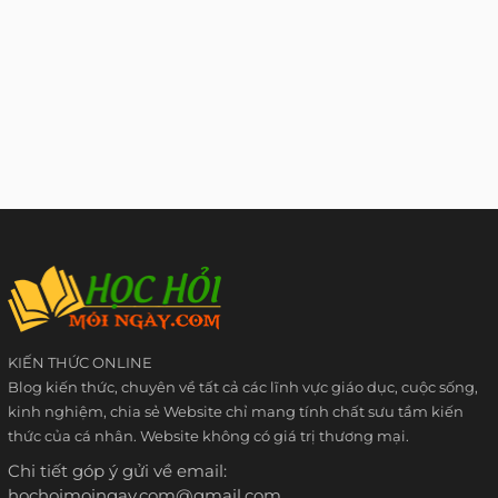
KIẾN THỨC ONLINE
Blog kiến thức, chuyên về tất cả các lĩnh vực giáo dục, cuộc sống,
kinh nghiệm, chia sẻ Website chỉ mang tính chất sưu tầm kiến
thức của cá nhân. Website không có giá trị thương mại.
Chi tiết góp ý gửi về email:
hochoimoingay.com@gmail.com