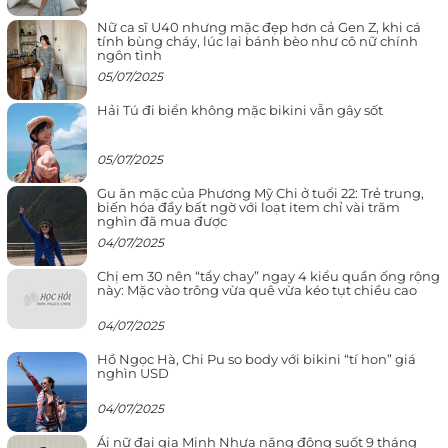
Nữ ca sĩ U40 nhưng mặc đẹp hơn cả Gen Z, khi cá
tính bùng cháy, lúc lại bánh bèo như cô nữ chính
ngôn tình
05/07/2025
Hải Tú đi biển không mặc bikini vẫn gây sốt
05/07/2025
Gu ăn mặc của Phương Mỹ Chi ở tuổi 22: Trẻ trung,
biến hóa đầy bất ngờ với loạt item chỉ vài trăm
nghìn đã mua được
04/07/2025
Chị em 30 nên “tẩy chay” ngay 4 kiểu quần ống rộng
này: Mặc vào trông vừa quê vừa kéo tụt chiều cao
04/07/2025
Hồ Ngọc Hà, Chi Pu so body với bikini “tí hon” giá
nghìn USD
04/07/2025
Ái nữ đại gia Minh Nhựa năng động suốt 9 tháng