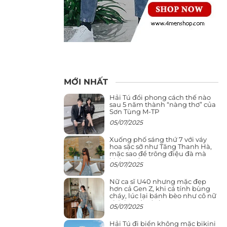
MỚI NHẤT
Hải Tú đổi phong cách thế nào
sau 5 năm thành “nàng thơ” của
Sơn Tùng M-TP
05/07/2025
Xuống phố sáng thứ 7 với váy
hoa sặc sỡ như Tăng Thanh Hà,
mặc sao để trông điệu đà mà
không sến
05/07/2025
Nữ ca sĩ U40 nhưng mặc đẹp
hơn cả Gen Z, khi cá tính bùng
cháy, lúc lại bánh bèo như cô nữ
chính ngôn tình
05/07/2025
Hải Tú đi biển không mặc bikini