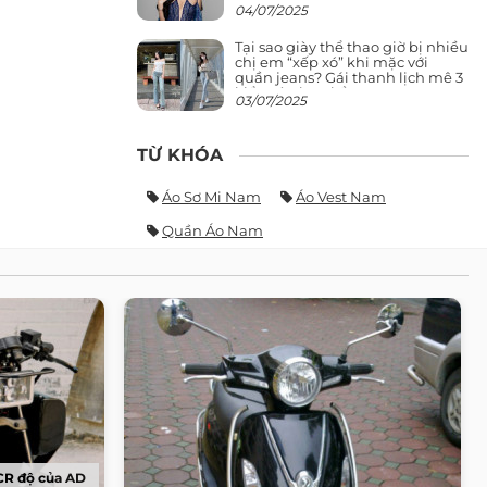
giảng đường ra phố khó ai đọ lại
04/07/2025
Tại sao giày thể thao giờ bị nhiều
chị em “xếp xó” khi mặc với
quần jeans? Gái thanh lịch mê 3
kiểu này hơn hẳn
03/07/2025
TỪ KHÓA
Áo Sơ Mi Nam
Áo Vest Nam
Quần Áo Nam
CR độ của AD