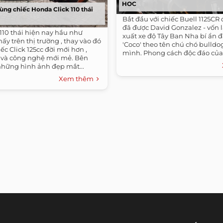
HOC
ùng chiếc Honda Click 110 thái
Bắt đầu với chiếc Buell 1125CR
đã được David Gonzalez - vốn 
110 thái hiện nay hầu như
xuất xe độ Tây Ban Nha bí ẩn đặ
ấy trên thị trường , thay vào đó
'Coco' theo tên chú chó bulld
ếc Click 125cc đời mới hơn ,
mình. Phong cách độc đáo của 
và công nghệ mới mẻ. Bên
những hình ảnh đẹp mắt...
Xem thêm