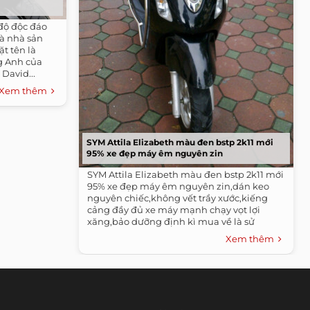
 độ độc đáo
là nhà sản
t tên là
og Anh của
David...
Xem thêm
SYM Attila Elizabeth màu đen bstp 2k11 mới
95% xe đẹp máy êm nguyên zin
SYM Attila Elizabeth màu đen bstp 2k11 mới
95% xe đẹp máy êm nguyên zin,dán keo
nguyên chiếc,không vết trầy xước,kiếng
cảng đầy đủ xe máy mạnh chạy vọt lợi
xăng,bảo dưỡng định kì mua về là sử
dụng...
Xem thêm