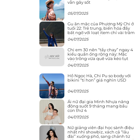
vẫn gây sốt
05/07/2025
Gu ăn mặc của Phương Mỹ Chi ở
tuổi 22: Trẻ trung, biến hóa đầy
bất ngờ với loạt item chỉ vài trăm
nghìn đã mua được
04/07/2025
Chị em 30 nên “tẩy chay” ngay 4
kiểu quần ống rộng này: Mặc
vào trông vừa quê vừa kéo tụt
chiều cao
04/07/2025
Hồ Ngọc Hà, Chi Pu so body với
bikini “tí hon” giá nghìn USD
04/07/2025
Ái nữ đại gia Minh Nhựa năng
động suốt 9 tháng mang bầu
con thứ 4
04/07/2025
Nữ giảng viên đại học sành điệu
nhất nhì showbiz, xách cả “lâu
đài” xuống phố, sang chảnh từ