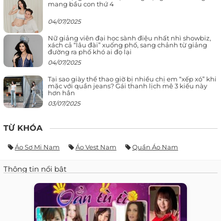
mang bầu con thứ 4
04/07/2025
Nữ giảng viên đại học sành điệu nhất nhì showbiz,
xách cả “lâu đài” xuống phố, sang chảnh từ giảng
đường ra phố khó ai đọ lại
04/07/2025
Tại sao giày thể thao giờ bị nhiều chị em “xếp xó” khi
mặc với quần jeans? Gái thanh lịch mê 3 kiểu này
hơn hẳn
03/07/2025
TỪ KHÓA
Áo Sơ Mi Nam
Áo Vest Nam
Quần Áo Nam
Thông tin nổi bật