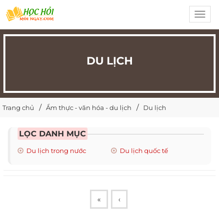
Toggl
navig
DU LỊCH
Trang chủ
Ẩm thực - văn hóa - du lịch
Du lịch
LỌC DANH MỤC
Du lịch trong nước
Du lịch quốc tế
«
‹