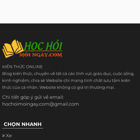
KIẾN THỨC ONLINE
Blog kiến thức, chuyên về tất cả các lĩnh vực giáo dục, cuộc sống,
kinh nghiệm, chia sẻ Website chỉ mang tính chất sưu tầm kiến
thức của cá nhân. Website không có giá trị thương mại.
Chi tiết góp ý gửi về email:
hochoimoingay.com@gmail.com
CHỌN NHANH
Xe