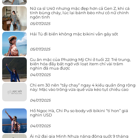
Nữ ca sĩ U40 nhưng mặc đẹp hơn cả Gen Z, khi cá
tính bùng cháy, lúc lại bánh bèo như cô nữ chính
ngôn tình
05/07/2025
Hải Tú đi biển không mặc bikini vẫn gây sốt
05/07/2025
Gu ăn mặc của Phương Mỹ Chi ở tuổi 22: Trẻ trung,
biến hóa đầy bất ngờ với loạt item chỉ vài trăm
nghìn đã mua được
04/07/2025
Chị em 30 nên “tẩy chay” ngay 4 kiểu quần ống rộng
này: Mặc vào trông vừa quê vừa kéo tụt chiều cao
04/07/2025
Hồ Ngọc Hà, Chi Pu so body với bikini “tí hon” giá
nghìn USD
04/07/2025
Ái nữ đại gia Minh Nhựa năng động suốt 9 tháng