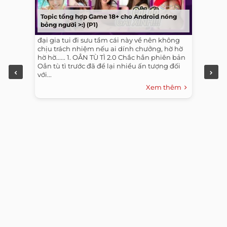
Topic tổng hợp Game 18+ cho Android nóng
bỏng người >:) (P1)
đại gia tui đi sưu tầm cái này về nên không
chịu trách nhiệm nếu ai dính chưởng, hờ hờ
hờ hờ...... 1. OẲN TÙ TÌ 2.0 Chắc hẳn phiên bản
Oẳn tù tì trước đã để lại nhiều ấn tượng đối
với...
Xem thêm