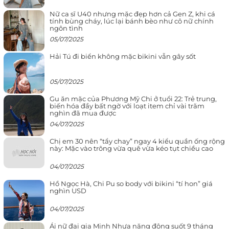
Nữ ca sĩ U40 nhưng mặc đẹp hơn cả Gen Z, khi cá
tính bùng cháy, lúc lại bánh bèo như cô nữ chính
ngôn tình
05/07/2025
Hải Tú đi biển không mặc bikini vẫn gây sốt
05/07/2025
Gu ăn mặc của Phương Mỹ Chi ở tuổi 22: Trẻ trung,
biến hóa đầy bất ngờ với loạt item chỉ vài trăm
nghìn đã mua được
04/07/2025
Chị em 30 nên “tẩy chay” ngay 4 kiểu quần ống rộng
này: Mặc vào trông vừa quê vừa kéo tụt chiều cao
04/07/2025
Hồ Ngọc Hà, Chi Pu so body với bikini “tí hon” giá
nghìn USD
04/07/2025
Ái nữ đại gia Minh Nhựa năng động suốt 9 tháng