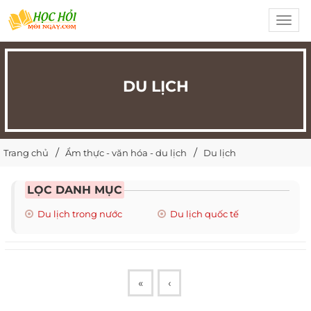
Toggl
navig
DU LỊCH
Trang chủ
Ẩm thực - văn hóa - du lịch
Du lịch
LỌC DANH MỤC
Du lịch trong nước
Du lịch quốc tế
«
‹