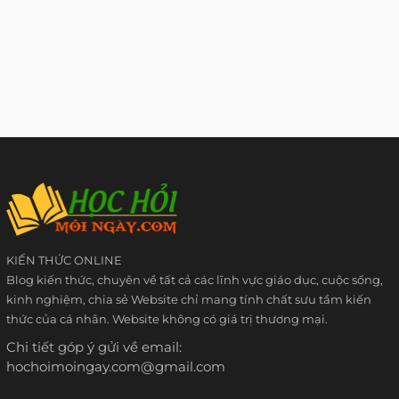
KIẾN THỨC ONLINE
Blog kiến thức, chuyên về tất cả các lĩnh vực giáo dục, cuộc sống,
kinh nghiệm, chia sẻ Website chỉ mang tính chất sưu tầm kiến
thức của cá nhân. Website không có giá trị thương mại.
Chi tiết góp ý gửi về email:
hochoimoingay.com@gmail.com