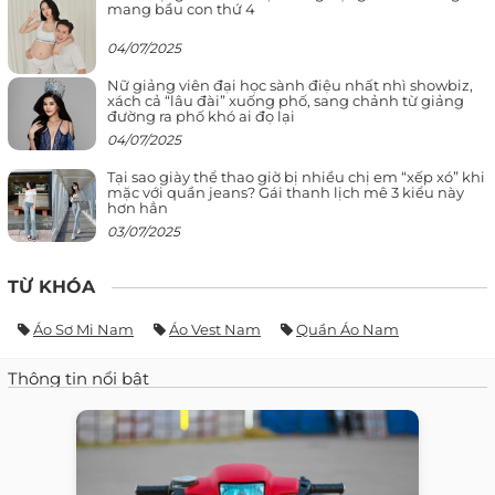
mang bầu con thứ 4
04/07/2025
Nữ giảng viên đại học sành điệu nhất nhì showbiz,
xách cả “lâu đài” xuống phố, sang chảnh từ giảng
đường ra phố khó ai đọ lại
04/07/2025
Tại sao giày thể thao giờ bị nhiều chị em “xếp xó” khi
mặc với quần jeans? Gái thanh lịch mê 3 kiểu này
hơn hẳn
03/07/2025
TỪ KHÓA
Áo Sơ Mi Nam
Áo Vest Nam
Quần Áo Nam
Thông tin nổi bật