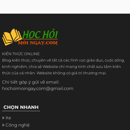
KIẾN THỨC ONLINE
Blog kiến thức, chuyên về tất cả các lĩnh vực giáo dục, cuộc sống,
kinh nghiệm, chia sẻ Website chỉ mang tính chất sưu tầm kiến
thức của cá nhân. Website không có giá trị thương mại.
Chi tiết góp ý gửi về email:
hochoimoingay.com@gmail.com
CHỌN NHANH
Xe
Công nghệ