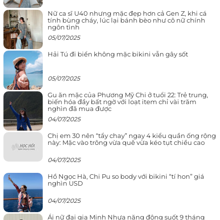
Nữ ca sĩ U40 nhưng mặc đẹp hơn cả Gen Z, khi cá
tính bùng cháy, lúc lại bánh bèo như cô nữ chính
ngôn tình
05/07/2025
Hải Tú đi biển không mặc bikini vẫn gây sốt
05/07/2025
Gu ăn mặc của Phương Mỹ Chi ở tuổi 22: Trẻ trung,
biến hóa đầy bất ngờ với loạt item chỉ vài trăm
nghìn đã mua được
04/07/2025
Chị em 30 nên “tẩy chay” ngay 4 kiểu quần ống rộng
này: Mặc vào trông vừa quê vừa kéo tụt chiều cao
04/07/2025
Hồ Ngọc Hà, Chi Pu so body với bikini “tí hon” giá
nghìn USD
04/07/2025
Ái nữ đại gia Minh Nhựa năng động suốt 9 tháng