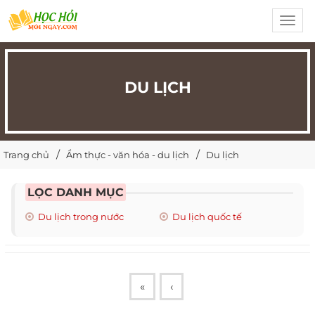
Toggl
navig
DU LỊCH
Trang chủ
Ẩm thực - văn hóa - du lịch
Du lịch
LỌC DANH MỤC
Du lịch trong nước
Du lịch quốc tế
«
‹