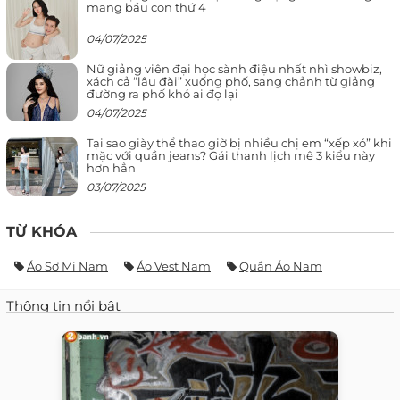
mang bầu con thứ 4
04/07/2025
Nữ giảng viên đại học sành điệu nhất nhì showbiz,
xách cả “lâu đài” xuống phố, sang chảnh từ giảng
đường ra phố khó ai đọ lại
04/07/2025
Tại sao giày thể thao giờ bị nhiều chị em “xếp xó” khi
mặc với quần jeans? Gái thanh lịch mê 3 kiểu này
hơn hẳn
03/07/2025
TỪ KHÓA
Áo Sơ Mi Nam
Áo Vest Nam
Quần Áo Nam
Thông tin nổi bật