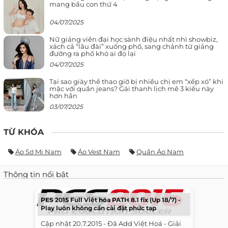
mang bầu con thứ 4
04/07/2025
Nữ giảng viên đại học sành điệu nhất nhì showbiz,
xách cả “lâu đài” xuống phố, sang chảnh từ giảng
đường ra phố khó ai đọ lại
04/07/2025
Tại sao giày thể thao giờ bị nhiều chị em “xếp xó” khi
mặc với quần jeans? Gái thanh lịch mê 3 kiểu này
hơn hẳn
03/07/2025
TỪ KHÓA
Áo Sơ Mi Nam
Áo Vest Nam
Quần Áo Nam
Thông tin nổi bật
PES 2015 Full Việt hóa PATH 8.1 fix (Up 18/7) -
Play luôn không cần cài đặt phức tạp
​ ​ Cập nhật 20.7.2015 - Đã Add Việt Hoá - Giải