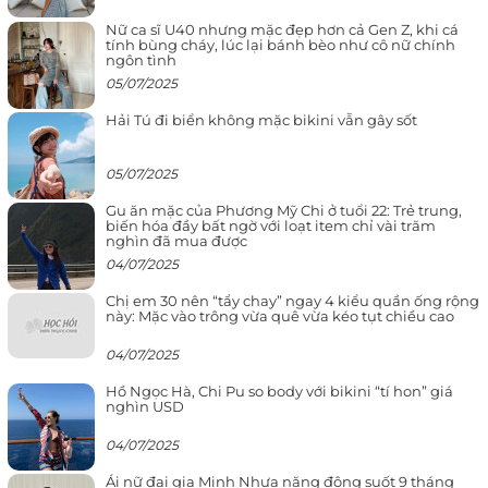
Nữ ca sĩ U40 nhưng mặc đẹp hơn cả Gen Z, khi cá
tính bùng cháy, lúc lại bánh bèo như cô nữ chính
ngôn tình
05/07/2025
Hải Tú đi biển không mặc bikini vẫn gây sốt
05/07/2025
Gu ăn mặc của Phương Mỹ Chi ở tuổi 22: Trẻ trung,
biến hóa đầy bất ngờ với loạt item chỉ vài trăm
nghìn đã mua được
04/07/2025
Chị em 30 nên “tẩy chay” ngay 4 kiểu quần ống rộng
này: Mặc vào trông vừa quê vừa kéo tụt chiều cao
04/07/2025
Hồ Ngọc Hà, Chi Pu so body với bikini “tí hon” giá
nghìn USD
04/07/2025
Ái nữ đại gia Minh Nhựa năng động suốt 9 tháng