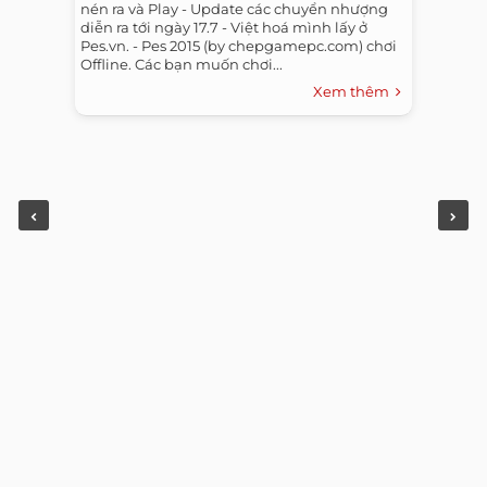
nén ra và Play - Update các chuyển nhượng
diễn ra tới ngày 17.7 - Việt hoá mình lấy ở
Pes.vn. - Pes 2015 (by chepgamepc.com) chơi
Offline. Các bạn muốn chơi...
Xem thêm