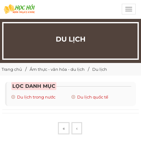
Toggl
navig
DU LỊCH
Trang chủ
Ẩm thực - văn hóa - du lịch
Du lịch
LỌC DANH MỤC
Du lịch trong nước
Du lịch quốc tế
«
‹