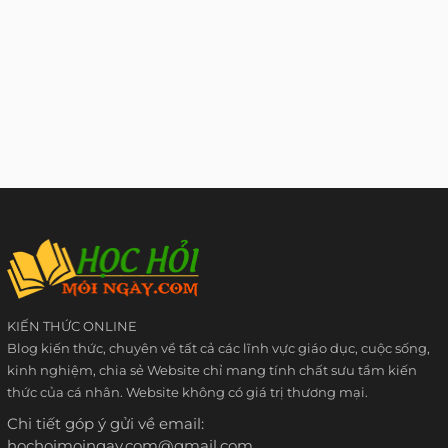
KIẾN THỨC ONLINE
Blog kiến thức, chuyên về tất cả các lĩnh vực giáo dục, cuộc sống,
kinh nghiệm, chia sẻ Website chỉ mang tính chất sưu tầm kiến
thức của cá nhân. Website không có giá trị thương mại.
Chi tiết góp ý gửi về email:
hochoimoingay.com@gmail.com