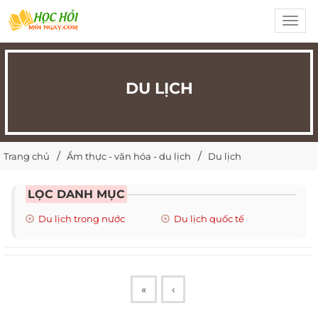
Toggl
navig
DU LỊCH
Trang chủ
Ẩm thực - văn hóa - du lịch
Du lịch
LỌC DANH MỤC
Du lịch trong nước
Du lịch quốc tế
«
‹