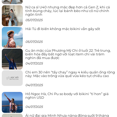
Nữ ca sĩ U40 nhưng mặc đẹp hơn cả Gen Z, khi cá
tính bùng cháy, lúc lại bánh bèo như cô nữ chính
ngôn tình
05/07/2025
Hải Tú đi biển không mặc bikini vẫn gây sốt
05/07/2025
Gu ăn mặc của Phương Mỹ Chi ở tuổi 22: Trẻ trung,
biến hóa đầy bất ngờ với loạt item chỉ vài trăm
nghìn đã mua được
04/07/2025
Chị em 30 nên “tẩy chay” ngay 4 kiểu quần ống rộng
này: Mặc vào trông vừa quê vừa kéo tụt chiều cao
04/07/2025
Hồ Ngọc Hà, Chi Pu so body với bikini “tí hon” giá
nghìn USD
04/07/2025
Ái nữ đại gia Minh Nhựa năng động suốt 9 tháng