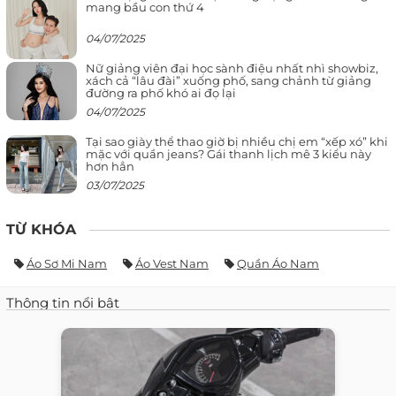
mang bầu con thứ 4
04/07/2025
Nữ giảng viên đại học sành điệu nhất nhì showbiz,
xách cả “lâu đài” xuống phố, sang chảnh từ giảng
đường ra phố khó ai đọ lại
04/07/2025
Tại sao giày thể thao giờ bị nhiều chị em “xếp xó” khi
mặc với quần jeans? Gái thanh lịch mê 3 kiểu này
hơn hẳn
03/07/2025
TỪ KHÓA
Áo Sơ Mi Nam
Áo Vest Nam
Quần Áo Nam
Thông tin nổi bật