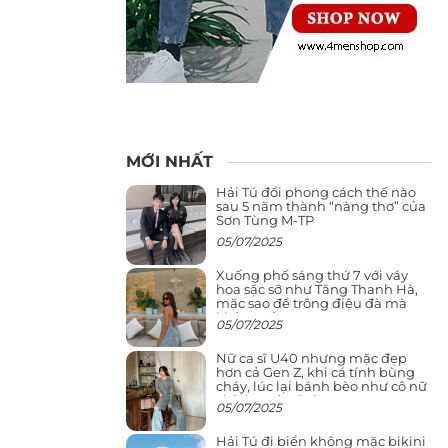
MỚI NHẤT
Hải Tú đổi phong cách thế nào
sau 5 năm thành “nàng thơ” của
Sơn Tùng M-TP
05/07/2025
Xuống phố sáng thứ 7 với váy
hoa sặc sỡ như Tăng Thanh Hà,
mặc sao để trông điệu đà mà
không sến
05/07/2025
Nữ ca sĩ U40 nhưng mặc đẹp
hơn cả Gen Z, khi cá tính bùng
cháy, lúc lại bánh bèo như cô nữ
chính ngôn tình
05/07/2025
Hải Tú đi biển không mặc bikini