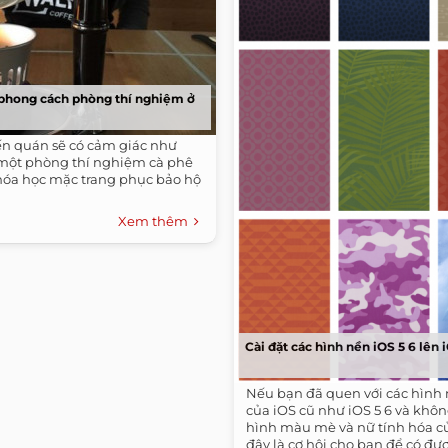
phong cách phòng thí nghiệm ở
n quán sẽ có cảm giác như
một phòng thí nghiệm cà phê
 hóa học mặc trang phục bảo hộ
Xem thêm
Cài đặt các hình nền iOS 5 6 lên 
Nếu bạn đã quen với các hình 
của iOS cũ như iOS 5 6 và khôn
hình màu mè và nữ tính hóa củ
đây là cơ hội cho bạn để có đư