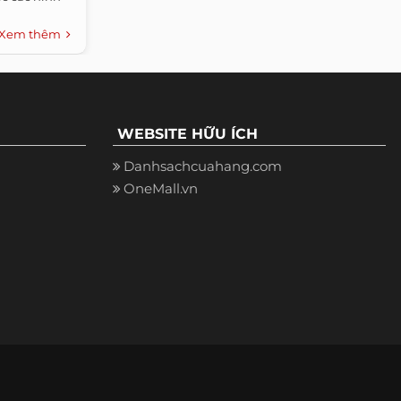
Xem thêm
WEBSITE HỮU ÍCH
Danhsachcuahang.com
OneMall.vn