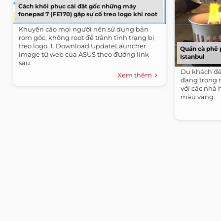
Cách khôi phục cài đặt gốc những máy
fonepad 7 (FE170) gặp sự cố treo logo khi root
Khuyến cáo mọi người nên sử dụng bản
rom gốc, không root để tránh tình trạng bị
treo logo. 1. Download UpdateLauncher
Quán cà phê 
image từ web của ASUS theo đường link
Istanbul
sau:
http://dlcdnet.asus.com/pub/ASUS/EeePAD/FE170CG/UL-
Du khách đế
Xem thêm
K012-WW-11.2.3.27-user.zip...
đang trong 
với các nhà
màu vàng.