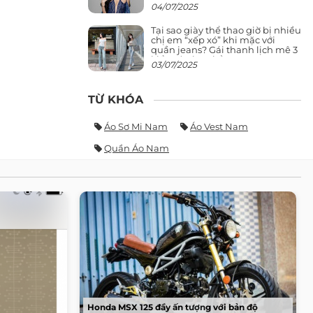
giảng đường ra phố khó ai đọ lại
04/07/2025
Tại sao giày thể thao giờ bị nhiều
chị em “xếp xó” khi mặc với
quần jeans? Gái thanh lịch mê 3
kiểu này hơn hẳn
03/07/2025
TỪ KHÓA
Áo Sơ Mi Nam
Áo Vest Nam
Quần Áo Nam
Honda MSX 125 đầy ấn tượng với bản độ