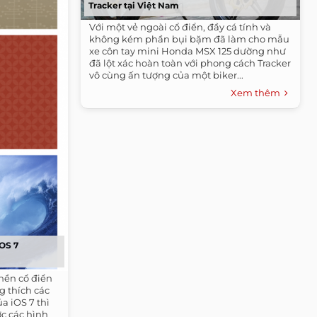
Tracker tại Việt Nam
Với một vẻ ngoài cổ điển, đầy cá tính và
không kém phần bụi bặm đã làm cho mẫu
xe côn tay mini Honda MSX 125 dường như
đã lột xác hoàn toàn với phong cách Tracker
vô cùng ấn tượng của một biker...
Xem thêm
iOS 7
nền cổ điển
g thích các
a iOS 7 thì
ợc các hình