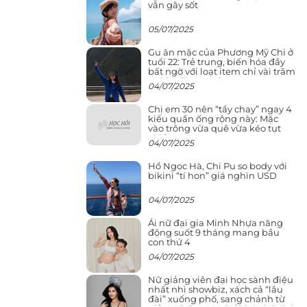
vẫn gây sốt
05/07/2025
Gu ăn mặc của Phương Mỹ Chi ở
tuổi 22: Trẻ trung, biến hóa đầy
bất ngờ với loạt item chỉ vài trăm
nghìn đã mua được
04/07/2025
Chị em 30 nên “tẩy chay” ngay 4
kiểu quần ống rộng này: Mặc
vào trông vừa quê vừa kéo tụt
chiều cao
04/07/2025
Hồ Ngọc Hà, Chi Pu so body với
bikini “tí hon” giá nghìn USD
04/07/2025
Ái nữ đại gia Minh Nhựa năng
động suốt 9 tháng mang bầu
con thứ 4
04/07/2025
Nữ giảng viên đại học sành điệu
nhất nhì showbiz, xách cả “lâu
đài” xuống phố, sang chảnh từ