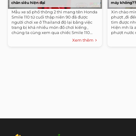
chân siêu hiện đại
máy không?
Mẫu xe số phổ thông 2 thì mang tên Honda
Xin chào mìn
Smile 110 từ cuối thập niên 90 đã được
phượt ,đi đế
người chơi xe ở Thailand độ lại bằng việc
tìm được nh
trang bị khá nhiều món đồ chơi kiểng ,
Hiện mh là 
chúng ta cùng xem qua chiếc Smile 110...
phượt nước n
Xem thêm