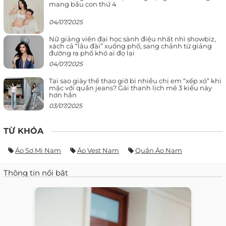
mang bầu con thứ 4
04/07/2025
Nữ giảng viên đại học sành điệu nhất nhì showbiz,
xách cả “lâu đài” xuống phố, sang chảnh từ giảng
đường ra phố khó ai đọ lại
04/07/2025
Tại sao giày thể thao giờ bị nhiều chị em “xếp xó” khi
mặc với quần jeans? Gái thanh lịch mê 3 kiểu này
hơn hẳn
03/07/2025
TỪ KHÓA
Áo Sơ Mi Nam
Áo Vest Nam
Quần Áo Nam
Thông tin nổi bật