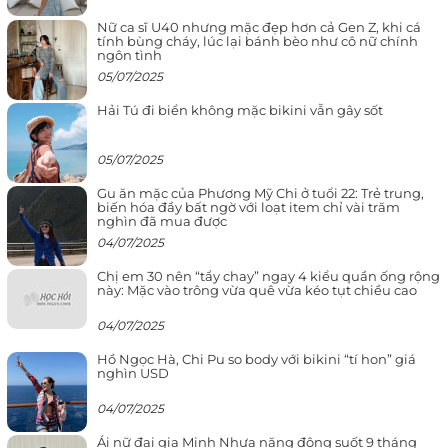
Nữ ca sĩ U40 nhưng mặc đẹp hơn cả Gen Z, khi cá
tính bùng cháy, lúc lại bánh bèo như cô nữ chính
ngôn tình
05/07/2025
Hải Tú đi biển không mặc bikini vẫn gây sốt
05/07/2025
Gu ăn mặc của Phương Mỹ Chi ở tuổi 22: Trẻ trung,
biến hóa đầy bất ngờ với loạt item chỉ vài trăm
nghìn đã mua được
04/07/2025
Chị em 30 nên “tẩy chay” ngay 4 kiểu quần ống rộng
này: Mặc vào trông vừa quê vừa kéo tụt chiều cao
04/07/2025
Hồ Ngọc Hà, Chi Pu so body với bikini “tí hon” giá
nghìn USD
04/07/2025
Ái nữ đại gia Minh Nhựa năng động suốt 9 tháng