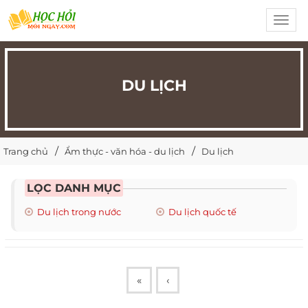
Toggl
navig
DU LỊCH
Trang chủ
Ẩm thực - văn hóa - du lịch
Du lịch
LỌC DANH MỤC
Du lịch trong nước
Du lịch quốc tế
«
‹