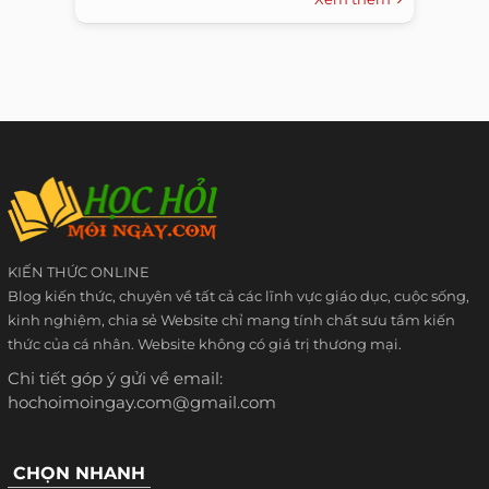
KIẾN THỨC ONLINE
Blog kiến thức, chuyên về tất cả các lĩnh vực giáo dục, cuộc sống,
kinh nghiệm, chia sẻ Website chỉ mang tính chất sưu tầm kiến
thức của cá nhân. Website không có giá trị thương mại.
Chi tiết góp ý gửi về email:
hochoimoingay.com@gmail.com
CHỌN NHANH