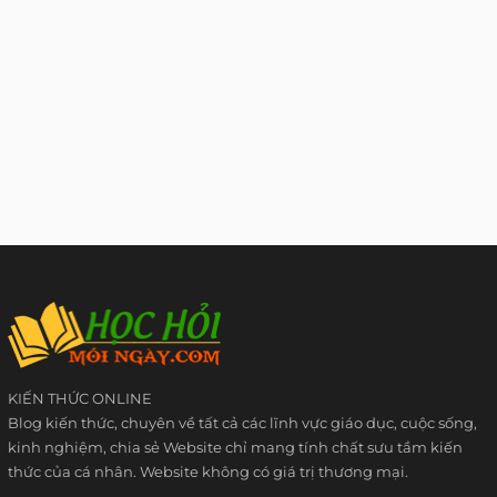
KIẾN THỨC ONLINE
Blog kiến thức, chuyên về tất cả các lĩnh vực giáo dục, cuộc sống,
kinh nghiệm, chia sẻ Website chỉ mang tính chất sưu tầm kiến
thức của cá nhân. Website không có giá trị thương mại.