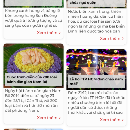
chúa ngủ quên
Khung cảnh hùng vĩ, tráng lệ
Nước biển xanh trong, thiên
bên trong hang Sơn Đoòng
nhiên hoang dã, dân cư hiền
vượt quá trí tưởng tượng và sự
hòa, đủ các loại hải sản tươi
sáng tạo của người nghệ sĩ.
ngon là những gì mà bãi biển
Bình Tiên được tạo hóa ban
Xem thêm
tặng.
Xem thêm
Cuộc trình diễn của 200 loại
Lễ hội ‘TP HCM đón chào năm
bánh dân gian Nam Bộ
mới’
Ngày hội bánh dân gian Nam
Đêm 31/12, ban rổ chức các
Bộ 2014 diễn ra từ ngày 23
ngày lễ lớn TP HCM đã tổ chức
đến 25/1 tại Cần Thơ, với 200
nhiều chương trình lễ hội để
loại bánh và hơn 50 món ăn
người dân có được những
đất phương Nam.
thời khắc vui chơi, giải trí sau
một năm làm việc căng
Xem thêm
Xem thêm
thẳng.