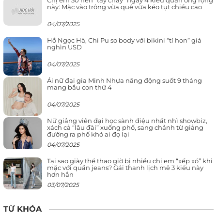
Chị em 30 nên “tẩy chay” ngay 4 kiểu quần ống rộng
này: Mặc vào trông vừa quê vừa kéo tụt chiều cao
04/07/2025
Hồ Ngọc Hà, Chi Pu so body với bikini “tí hon” giá
nghìn USD
04/07/2025
Ái nữ đại gia Minh Nhựa năng động suốt 9 tháng
mang bầu con thứ 4
04/07/2025
Nữ giảng viên đại học sành điệu nhất nhì showbiz,
xách cả “lâu đài” xuống phố, sang chảnh từ giảng
đường ra phố khó ai đọ lại
04/07/2025
Tại sao giày thể thao giờ bị nhiều chị em “xếp xó” khi
mặc với quần jeans? Gái thanh lịch mê 3 kiểu này
hơn hẳn
03/07/2025
TỪ KHÓA