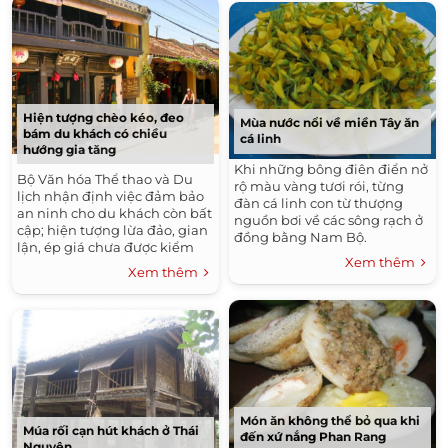
Hiện tượng chèo kéo, đeo
Mùa nước nổi về miền Tây ăn
bám du khách có chiều
cá linh
hướng gia tăng
Khi những bông điên điển nở
Bộ Văn hóa Thể thao và Du
rộ màu vàng tươi rói, từng
lịch nhận định việc đảm bảo
đàn cá linh con từ thượng
an ninh cho du khách còn bất
nguồn bơi về các sông rạch ở
cập; hiện tượng lừa đảo, gian
đồng bằng Nam Bộ.
lận, ép giá chưa được kiểm
Xem thêm
soát và có chiều hướng gia
Xem thêm
tăng.
Món ăn không thể bỏ qua khi
Múa rối cạn hút khách ở Thái
đến xứ nắng Phan Rang
Nguyên