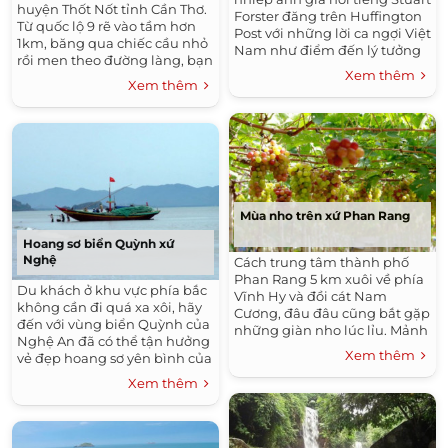
huyện Thốt Nốt tỉnh Cần Thơ.
Forster đăng trên Huffington
Từ quốc lộ 9 rẽ vào tầm hơn
Post với những lời ca ngợi Việt
1km, băng qua chiếc cầu nhỏ
Nam như điểm đến lý tưởng
rồi men theo đường làng, bạn
cho các tay máy chuyên
Xem thêm
đã thấy thấp thoáng vườn cò
nghiệp.
Xem thêm
Bằng Lăng rộng trên 2ha hiện
ra trước mắt.
Mùa nho trên xứ Phan Rang
Hoang sơ biển Quỳnh xứ
Nghệ
Cách trung tâm thành phố
Phan Rang 5 km xuôi về phía
Du khách ở khu vực phía bắc
Vĩnh Hy và đồi cát Nam
không cần đi quá xa xôi, hãy
Cương, đâu đâu cũng bắt gặp
đến với vùng biển Quỳnh của
những giàn nho lúc lỉu. Mảnh
Nghệ An đã có thể tận hưởng
đất nắng và gió này đang
Xem thêm
vẻ đẹp hoang sơ yên bình của
bước vào mùa thu hoạch mới.
một vùng biển trải dài với 7
Xem thêm
bãi tắm nằm kề bên nhau.