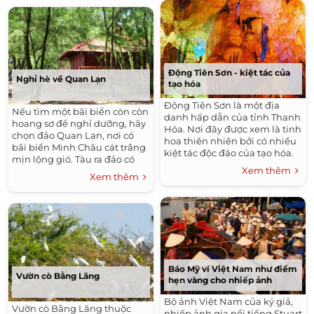
Động Tiên Sơn - kiệt tác của
Nghỉ hè về Quan Lạn
tạo hóa
Động Tiên Sơn là một địa
Nếu tìm một bãi biển còn còn
danh hấp dẫn của tỉnh Thanh
hoang sơ để nghỉ dưỡng, hãy
Hóa. Nơi đây được xem là tinh
chọn đảo Quan Lạn, nơi có
hoa thiên nhiên bởi có nhiều
bãi biển Minh Châu cát trắng
kiệt tác độc đáo của tạo hóa.
mịn lộng gió. Tàu ra đảo có
Xem thêm
hai chuyến/ngày và chỉ hơn
Xem thêm
chục phút là bạn đã ở giữa
muôn trùng sóng biển.
Báo Mỹ ví Việt Nam như điểm
Vườn cò Bằng Lăng
hẹn vàng cho nhiếp ảnh
Bộ ảnh Việt Nam của ký giả,
Vườn cò Bằng Lăng thuộc
nhiếp ảnh gia nổi tiếng Stuart