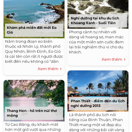
Nghỉ dưỡng tại khu du lịch
Khoang Xanh - Suối Tiên
Khám phá miền đất mới Eo
Phong cảnh tự nhiên với
Gió
dáng vẻ hoang sơ, man mác
Nằm trong đoạn eo biển
của một miền sơn cước đem
thuộc xã Nhơn Lý, thành phố
lại trải nghiệm thú vị cho du
Quy Nhơn, Bình Định, Eo Gió
khách.
là cái tên còn rất ít người được
Xem thêm
biết đến nếu không có "dân
thổ địa" dẫn đường.
Xem thêm
Phan Thiết - điểm đến du lịch
nghỉ dưỡng 2013
Thang Hen - hồ trên núi thơ
Là thành phố du lịch nổi
mộng
tiếng của Bình Thuận, Phan
Từ Cao Bằng, du khách mất
Thiết mang một vẻ đẹp dịu
hơn một giờ vượt qua những
dàng với những bãi cát vàng