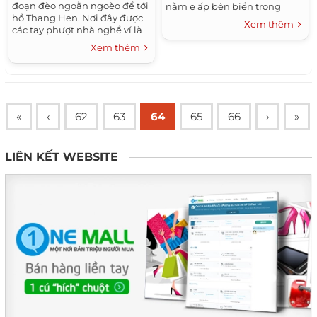
đoạn đèo ngoằn ngoèo để tới
nằm e ấp bên biển trong
hồ Thang Hen. Nơi đây được
xanh; đồi cát mang nhiều
Xem thêm
các tay phượt nhà nghề ví là
hình dáng khác nhau khi
cảnh sắc tiên giới.
những cơn gió thổi qua.
Xem thêm
«
‹
62
63
64
65
66
›
»
LIÊN KẾT WEBSITE