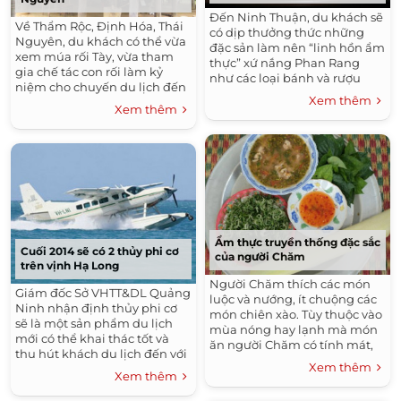
Đến Ninh Thuận, du khách sẽ
Về Thẩm Rộc, Định Hóa, Thái
có dịp thưởng thức những
Nguyên, du khách có thể vừa
đặc sản làm nên “linh hồn ẩm
xem múa rối Tày, vừa tham
thực” xứ nắng Phan Rang
gia chế tác con rối làm kỷ
như các loại bánh và rượu
niệm cho chuyến du lịch đến
nho hảo hạng.
Xem thêm
“thủ đô gió ngàn”.
Xem thêm
Ẩm thực truyền thống đặc sắc
Cuối 2014 sẽ có 2 thủy phi cơ
của người Chăm
trên vịnh Hạ Long
Người Chăm thích các món
Giám đốc Sở VHTT&DL Quảng
luộc và nướng, ít chuộng các
Ninh nhận định thủy phi cơ
món chiên xào. Tùy thuộc vào
sẽ là một sản phẩm du lịch
mùa nóng hay lạnh mà món
mới có thể khai thác tốt và
ăn người Chăm có tính mát,
thu hút khách du lịch đến với
chua hay cay.
Xem thêm
Hạ Long.
Xem thêm