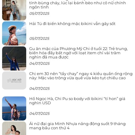
tính bùng cháy, lúc lại bánh bèo như cô nữ chính
ngôn tình
05/07/2025
Hải Tú đi biển không mặc bikini vẫn gây sốt
05/07/2025
Gu ăn mặc của Phương Mỹ Chi ở tuổi 22: Trẻ trung,
biến hóa đầy bất ngờ với loạt item chỉ vài trăm
nghìn đã mua được
04/07/2025
Chị em 30 nên “tẩy chay” ngay 4 kiểu quần ống rộng
này: Mặc vào trông vừa quê vừa kéo tụt chiều cao
04/07/2025
Hồ Ngọc Hà, Chi Pu so body với bikini “tí hon” giá
nghìn USD
04/07/2025
Ái nữ đại gia Minh Nhựa năng động suốt 9 tháng
mang bầu con thứ 4