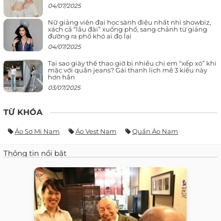
04/07/2025
Nữ giảng viên đại học sành điệu nhất nhì showbiz,
xách cả “lâu đài” xuống phố, sang chảnh từ giảng
đường ra phố khó ai đọ lại
04/07/2025
Tại sao giày thể thao giờ bị nhiều chị em “xếp xó” khi
mặc với quần jeans? Gái thanh lịch mê 3 kiểu này
hơn hẳn
03/07/2025
TỪ KHÓA
Áo Sơ Mi Nam
Áo Vest Nam
Quần Áo Nam
Thông tin nổi bật