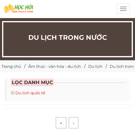
Toggl
navig
DU LỊCH TRONG NƯỚC
Trang chủ
Ẩm thực - văn hóa - du lịch
Du lịch
Du lịch tron
LỌC DANH MỤC
Du lịch quốc tế
«
‹