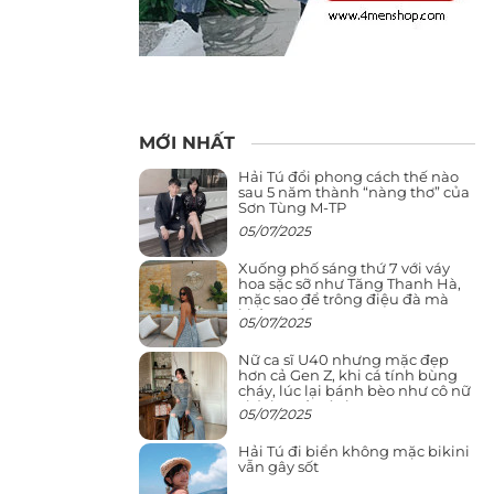
MỚI NHẤT
Hải Tú đổi phong cách thế nào
sau 5 năm thành “nàng thơ” của
Sơn Tùng M-TP
05/07/2025
Xuống phố sáng thứ 7 với váy
hoa sặc sỡ như Tăng Thanh Hà,
mặc sao để trông điệu đà mà
không sến
05/07/2025
Nữ ca sĩ U40 nhưng mặc đẹp
hơn cả Gen Z, khi cá tính bùng
cháy, lúc lại bánh bèo như cô nữ
chính ngôn tình
05/07/2025
Hải Tú đi biển không mặc bikini
vẫn gây sốt