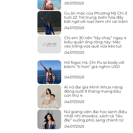
05/07/2025
Gu ăn mặc của Phương Mỹ Chi ở
tuổi 22: Trẻ trung, biến hóa đầy
bất ngờ với loạt item chỉ vài trăm
nghìn đã mua được
04/07/2025
Chị em 30 nên “tẩy chay” ngay 4
kiểu quần ống rộng này: Mặc
vào trông vừa quê vừa kéo tụt
chiều cao
04/07/2025
Hồ Ngọc Hà, Chi Pu so body với
bikini “tí hon” giá nghìn USD
04/07/2025
Ái nữ đại gia Minh Nhựa năng
động suốt 9 tháng mang bầu
con thứ 4
04/07/2025
Nữ giảng viên đại học sành điệu
nhất nhì showbiz, xách cả “lâu
đài” xuống phố, sang chảnh từ
giảng đường ra phố khó ai đọ lại
04/07/2025