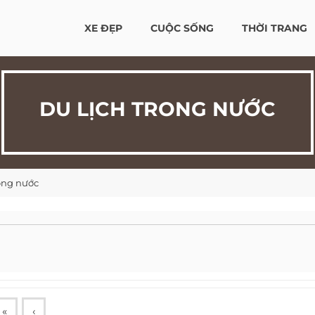
XE ĐẸP
CUỘC SỐNG
THỜI TRANG
DU LỊCH TRONG NƯỚC
rong nước
«
‹