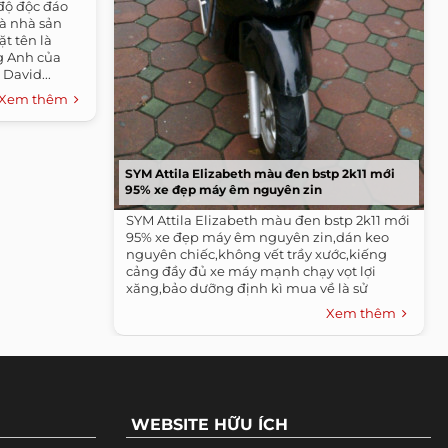
 độ độc đáo
là nhà sản
t tên là
og Anh của
David...
Xem thêm
SYM Attila Elizabeth màu đen bstp 2k11 mới
95% xe đẹp máy êm nguyên zin
SYM Attila Elizabeth màu đen bstp 2k11 mới
95% xe đẹp máy êm nguyên zin,dán keo
nguyên chiếc,không vết trầy xước,kiếng
cảng đầy đủ xe máy mạnh chạy vọt lợi
xăng,bảo dưỡng định kì mua về là sử
dụng...
Xem thêm
WEBSITE HỮU ÍCH