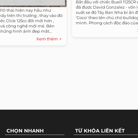
Bắt đầu với chiếc Buell 1125CR
đã được David Gonzalez - vốn 
110 thái hiện nay hầu như
xuất xe độ Tây Ban Nha bí ẩn đặ
ấy trên thị trường , thay vào đó
'Coco' theo tên chú chó bulld
ếc Click 125cc đời mới hơn ,
mình. Phong cách độc đáo của 
và công nghệ mới mẻ. Bên
những hình ảnh đẹp mắt...
Xem thêm
CHỌN NHANH
TỪ KHÓA LIÊN KẾT