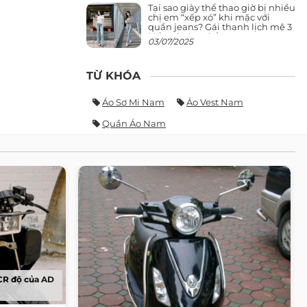
Tại sao giày thể thao giờ bị nhiều
chị em “xếp xó” khi mặc với
quần jeans? Gái thanh lịch mê 3
kiểu này hơn hẳn
03/07/2025
TỪ KHÓA
Áo Sơ Mi Nam
Áo Vest Nam
Quần Áo Nam
CR độ của AD