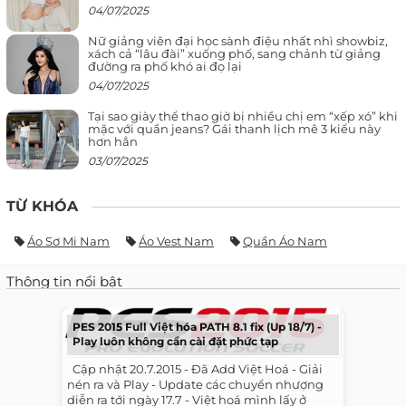
04/07/2025
Nữ giảng viên đại học sành điệu nhất nhì showbiz,
xách cả “lâu đài” xuống phố, sang chảnh từ giảng
đường ra phố khó ai đọ lại
04/07/2025
Tại sao giày thể thao giờ bị nhiều chị em “xếp xó” khi
mặc với quần jeans? Gái thanh lịch mê 3 kiểu này
hơn hẳn
03/07/2025
TỪ KHÓA
Áo Sơ Mi Nam
Áo Vest Nam
Quần Áo Nam
Thông tin nổi bật
PES 2015 Full Việt hóa PATH 8.1 fix (Up 18/7) -
Play luôn không cần cài đặt phức tạp
​ ​ Cập nhật 20.7.2015 - Đã Add Việt Hoá - Giải
nén ra và Play - Update các chuyển nhượng
diễn ra tới ngày 17.7 - Việt hoá mình lấy ở