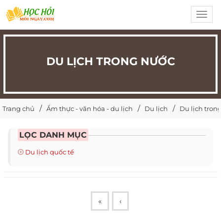
Toggl
navig
DU LỊCH TRONG NƯỚC
Trang chủ
Ẩm thực - văn hóa - du lịch
Du lịch
Du lịch tron
LỌC DANH MỤC
Du lịch quốc tế
«
‹