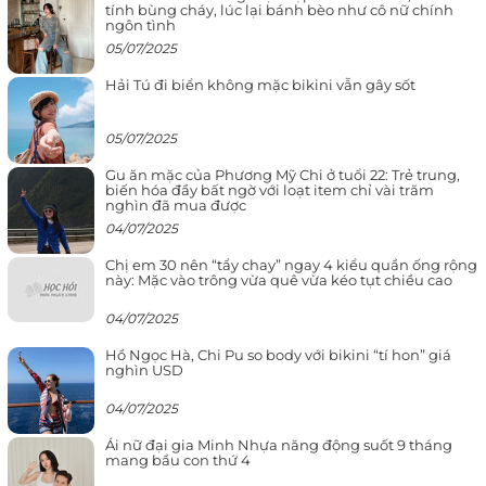
tính bùng cháy, lúc lại bánh bèo như cô nữ chính
ngôn tình
05/07/2025
Hải Tú đi biển không mặc bikini vẫn gây sốt
05/07/2025
Gu ăn mặc của Phương Mỹ Chi ở tuổi 22: Trẻ trung,
biến hóa đầy bất ngờ với loạt item chỉ vài trăm
nghìn đã mua được
04/07/2025
Chị em 30 nên “tẩy chay” ngay 4 kiểu quần ống rộng
này: Mặc vào trông vừa quê vừa kéo tụt chiều cao
04/07/2025
Hồ Ngọc Hà, Chi Pu so body với bikini “tí hon” giá
nghìn USD
04/07/2025
Ái nữ đại gia Minh Nhựa năng động suốt 9 tháng
mang bầu con thứ 4