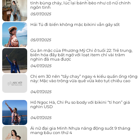
tính bùng cháy, lúc lại bánh bèo như cô nữ chính
ngôn tình
05/07/2025
Hải Tú đi biển không mặc bikini vẫn gây sốt
05/07/2025
Gu ăn mặc của Phương Mỹ Chi ở tuổi 22: Trẻ trung,
biến hóa đầy bất ngờ với loạt item chỉ vài trăm
nghìn đã mua được
04/07/2025
Chị em 30 nên “tẩy chay” ngay 4 kiểu quần ống rộng
này: Mặc vào trông vừa quê vừa kéo tụt chiều cao
04/07/2025
Hồ Ngọc Hà, Chi Pu so body với bikini “tí hon” giá
nghìn USD
04/07/2025
Ái nữ đại gia Minh Nhựa năng động suốt 9 tháng
mang bầu con thứ 4