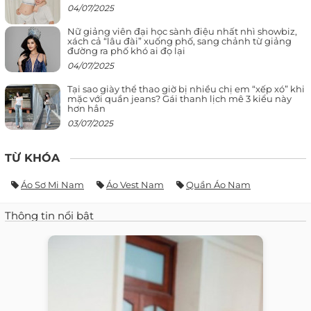
04/07/2025
Nữ giảng viên đại học sành điệu nhất nhì showbiz,
xách cả “lâu đài” xuống phố, sang chảnh từ giảng
đường ra phố khó ai đọ lại
04/07/2025
Tại sao giày thể thao giờ bị nhiều chị em “xếp xó” khi
mặc với quần jeans? Gái thanh lịch mê 3 kiểu này
hơn hẳn
03/07/2025
TỪ KHÓA
Áo Sơ Mi Nam
Áo Vest Nam
Quần Áo Nam
Thông tin nổi bật