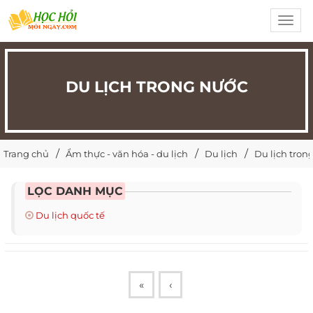
Toggl
navig
DU LỊCH TRONG NƯỚC
Trang chủ
Ẩm thực - văn hóa - du lịch
Du lịch
Du lịch tron
LỌC DANH MỤC
Du lịch quốc tế
«
‹