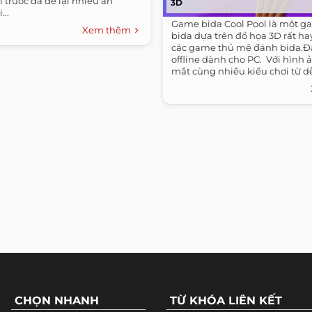
ì trước đã để lại nhiều ấn
3D
...
Game bida Cool Pool là một 
Xem thêm
bida dựa trên đồ họa 3D rất ha
các game thủ mê đánh bida.Đâ
offline dành cho PC. ​ Với hình
mắt cùng nhiều kiểu chơi từ dễ
CHỌN NHANH
TỪ KHÓA LIÊN KẾT