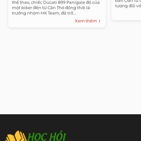
bản Oẳn tù t
thể thao, chiếc Ducati 899 Panigale độ của
tượng đối với
một biker đến từ Cần Thơ đồng thời là
trưởng nhóm HK Team, đã trở...
Xem thêm