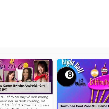
ợp Game 18+ cho Android nóng
) (P1)
đi sưu tầm cái này về nên không
nhiệm nếu ai dính chưởng, hờ
. 1. OẲN TÙ TÌ 2.0 Chắc hẳn phiên
Download Cool Pool 3D - Game B