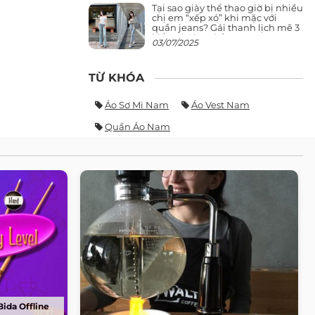
Tại sao giày thể thao giờ bị nhiều
chị em “xếp xó” khi mặc với
quần jeans? Gái thanh lịch mê 3
kiểu này hơn hẳn
03/07/2025
TỪ KHÓA
Áo Sơ Mi Nam
Áo Vest Nam
Quần Áo Nam
ida Offline