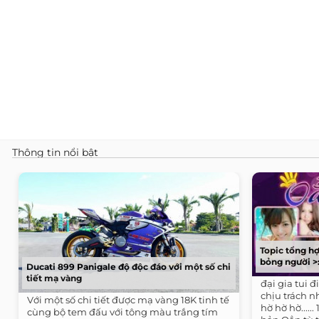
Thông tin nổi bật
Topic tổng h
bỏng người >:
Ducati 899 Panigale độ độc đáo với một số chi
tiết mạ vàng
đại gia tui 
chịu trách 
Với một số chi tiết được mạ vàng 18K tinh tế
hờ hờ hờ.....
cùng bộ tem đấu với tông màu trắng tím