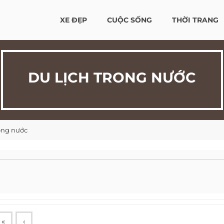
XE ĐẸP
CUỘC SỐNG
THỜI TRANG
DU LỊCH TRONG NƯỚC
rong nước
«
‹