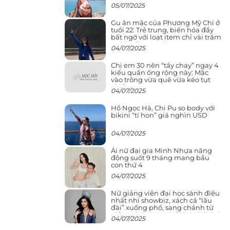
05/07/2025
Gu ăn mặc của Phương Mỹ Chi ở
tuổi 22: Trẻ trung, biến hóa đầy
bất ngờ với loạt item chỉ vài trăm
nghìn đã mua được
04/07/2025
Chị em 30 nên “tẩy chay” ngay 4
kiểu quần ống rộng này: Mặc
vào trông vừa quê vừa kéo tụt
chiều cao
04/07/2025
Hồ Ngọc Hà, Chi Pu so body với
bikini “tí hon” giá nghìn USD
04/07/2025
Ái nữ đại gia Minh Nhựa năng
động suốt 9 tháng mang bầu
con thứ 4
04/07/2025
Nữ giảng viên đại học sành điệu
nhất nhì showbiz, xách cả “lâu
đài” xuống phố, sang chảnh từ
giảng đường ra phố khó ai đọ lại
04/07/2025