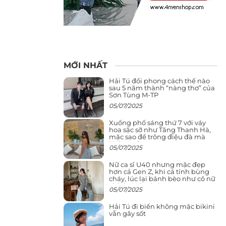
MỚI NHẤT
Hải Tú đổi phong cách thế nào
sau 5 năm thành “nàng thơ” của
Sơn Tùng M-TP
05/07/2025
Xuống phố sáng thứ 7 với váy
hoa sặc sỡ như Tăng Thanh Hà,
mặc sao để trông điệu đà mà
không sến
05/07/2025
Nữ ca sĩ U40 nhưng mặc đẹp
hơn cả Gen Z, khi cá tính bùng
cháy, lúc lại bánh bèo như cô nữ
chính ngôn tình
05/07/2025
Hải Tú đi biển không mặc bikini
vẫn gây sốt