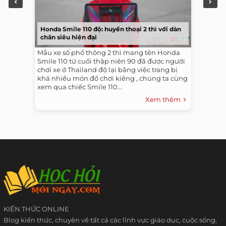
Honda Smile 110 độ: huyền thoại 2 thì với dàn
chân siêu hiện đại
Mẫu xe số phổ thông 2 thì mang tên Honda
Smile 110 từ cuối thập niên 90 đã được người
chơi xe ở Thailand độ lại bằng việc trang bị
khá nhiều món đồ chơi kiểng , chúng ta cùng
xem qua chiếc Smile 110...
Xem thêm
KIẾN THỨC ONLINE
Blog kiến thức, chuyên về tất cả các lĩnh vực giáo dục, cuộc sống,