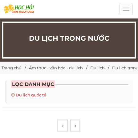
Toggl
navig
DU LỊCH TRONG NƯỚC
Trang chủ
Ẩm thực - văn hóa - du lịch
Du lịch
Du lịch tron
LỌC DANH MỤC
Du lịch quốc tế
«
‹