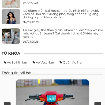
04/07/2025
Nữ giảng viên đại học sành điệu nhất nhì showbiz,
xách cả “lâu đài” xuống phố, sang chảnh từ giảng
đường ra phố khó ai đọ lại
04/07/2025
Tại sao giày thể thao giờ bị nhiều chị em “xếp xó” khi
mặc với quần jeans? Gái thanh lịch mê 3 kiểu này
hơn hẳn
03/07/2025
TỪ KHÓA
Áo Sơ Mi Nam
Áo Vest Nam
Quần Áo Nam
Thông tin nổi bật