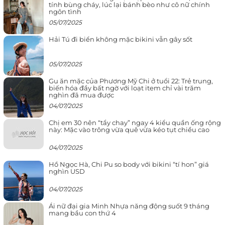
tính bùng cháy, lúc lại bánh bèo như cô nữ chính
ngôn tình
05/07/2025
Hải Tú đi biển không mặc bikini vẫn gây sốt
05/07/2025
Gu ăn mặc của Phương Mỹ Chi ở tuổi 22: Trẻ trung,
biến hóa đầy bất ngờ với loạt item chỉ vài trăm
nghìn đã mua được
04/07/2025
Chị em 30 nên “tẩy chay” ngay 4 kiểu quần ống rộng
này: Mặc vào trông vừa quê vừa kéo tụt chiều cao
04/07/2025
Hồ Ngọc Hà, Chi Pu so body với bikini “tí hon” giá
nghìn USD
04/07/2025
Ái nữ đại gia Minh Nhựa năng động suốt 9 tháng
mang bầu con thứ 4