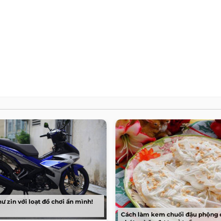
hư zin với loạt đồ chơi ẩn mình!
Cách làm kem chuối đậu phộng c