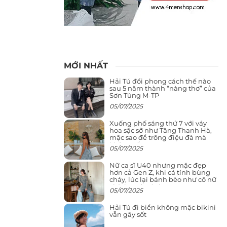
MỚI NHẤT
Hải Tú đổi phong cách thế nào
sau 5 năm thành “nàng thơ” của
Sơn Tùng M-TP
05/07/2025
Xuống phố sáng thứ 7 với váy
hoa sặc sỡ như Tăng Thanh Hà,
mặc sao để trông điệu đà mà
không sến
05/07/2025
Nữ ca sĩ U40 nhưng mặc đẹp
hơn cả Gen Z, khi cá tính bùng
cháy, lúc lại bánh bèo như cô nữ
chính ngôn tình
05/07/2025
Hải Tú đi biển không mặc bikini
vẫn gây sốt