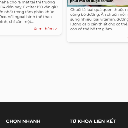
phút mà ăn được cả tuần
aha cho ra mắt tại thị trường
014 đến nay, Exciter 150 vẫn giữ
Chuối là loại quả quen thuộc 
n nhất trong tầm phân khúc
cùng bổ dưỡng. Ăn chuối mỗi 
50cc. Với ngoại hình thể thao
sung nhiều loại vitamin, dưỡn
ình, chỉ cần một...
lượng calo cần thiết cho cơ thể
Xem thêm
còn có thể hỗ trợ giảm...
CHỌN NHANH
TỪ KHÓA LIÊN KẾT