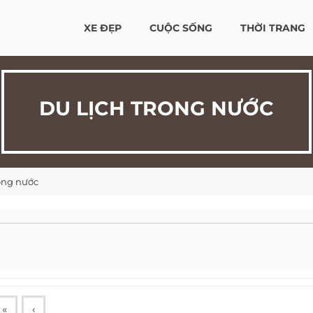
XE ĐẸP
CUỘC SỐNG
THỜI TRANG
DU LỊCH TRONG NƯỚC
rong nước
«
‹