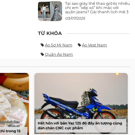
Tại sao giày thể thao giờ bị nhiều
chị em “xếp xó” khi mặc với
quần jeans? Gái thanh lịch mê 3
kiểu này hơn hẳn
03/07/2025
TỪ KHÓA
Áo Sơ Mi Nam
Áo Vest Nam
Quần Áo Nam
Hết hồn với bản Yaz 125 độ đầy ấn tượng cùng
dàn chân CNC cực phẩm
hỉ trong 15