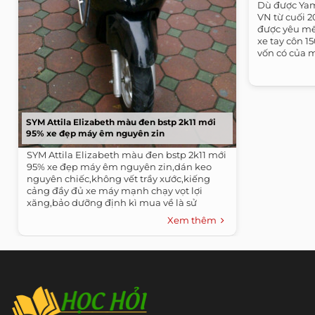
Dù được Yam
VN từ cuối 2
được yêu mế
xe tay côn 1
vốn có của m
SYM Attila Elizabeth màu đen bstp 2k11 mới
95% xe đẹp máy êm nguyên zin
SYM Attila Elizabeth màu đen bstp 2k11 mới
95% xe đẹp máy êm nguyên zin,dán keo
nguyên chiếc,không vết trầy xước,kiếng
cảng đầy đủ xe máy mạnh chạy vọt lợi
xăng,bảo dưỡng định kì mua về là sử
dụng...
Xem thêm