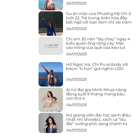
05/07/2025
Gu ăn mặc của Phương Mỹ Chi ở
tuổi 22: Trẻ trung, biến hóa đầy
bất ngờ với loạt item chỉ vài trăm
nghìn đã mua được
04/07/2025
Chị em 30 nên “tẩy chay” ngay 4
kiểu quần ống rộng này: Mặc
vào trông vừa quê vừa kéo tụt
chiều cao
04/07/2025
Hồ Ngọc Hà, Chi Pu so body với
bikini “tí hon” giá nghìn USD
04/07/2025
Ái nữ đại gia Minh Nhựa năng
động suốt 9 tháng mang bầu
con thứ 4
04/07/2025
Nữ giảng viên đại học sành điệu
nhất nhì showbiz, xách cả “lâu
đài” xuống phố, sang chảnh từ
giảng đường ra phố khó ai đọ lại
04/07/2025