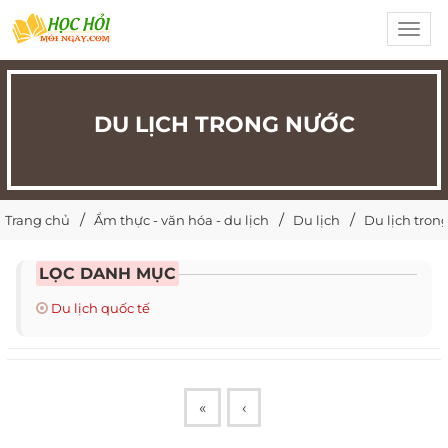
Toggl
navig
DU LỊCH TRONG NƯỚC
Trang chủ
Ẩm thực - văn hóa - du lịch
Du lịch
Du lịch tron
LỌC DANH MỤC
Du lịch quốc tế
«
‹