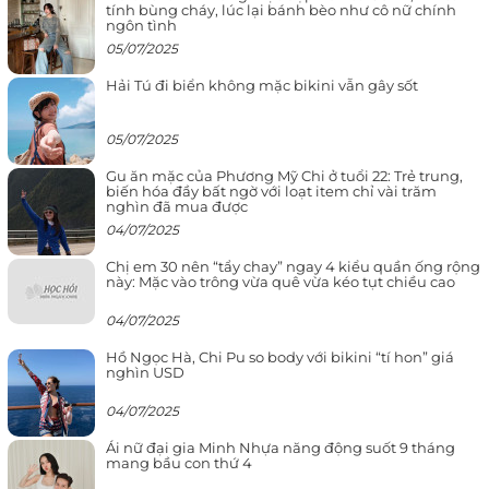
tính bùng cháy, lúc lại bánh bèo như cô nữ chính
ngôn tình
05/07/2025
Hải Tú đi biển không mặc bikini vẫn gây sốt
05/07/2025
Gu ăn mặc của Phương Mỹ Chi ở tuổi 22: Trẻ trung,
biến hóa đầy bất ngờ với loạt item chỉ vài trăm
nghìn đã mua được
04/07/2025
Chị em 30 nên “tẩy chay” ngay 4 kiểu quần ống rộng
này: Mặc vào trông vừa quê vừa kéo tụt chiều cao
04/07/2025
Hồ Ngọc Hà, Chi Pu so body với bikini “tí hon” giá
nghìn USD
04/07/2025
Ái nữ đại gia Minh Nhựa năng động suốt 9 tháng
mang bầu con thứ 4