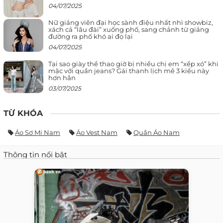
04/07/2025
Nữ giảng viên đại học sành điệu nhất nhì showbiz,
xách cả “lâu đài” xuống phố, sang chảnh từ giảng
đường ra phố khó ai đọ lại
04/07/2025
Tại sao giày thể thao giờ bị nhiều chị em “xếp xó” khi
mặc với quần jeans? Gái thanh lịch mê 3 kiểu này
hơn hẳn
03/07/2025
TỪ KHÓA
Áo Sơ Mi Nam
Áo Vest Nam
Quần Áo Nam
Thông tin nổi bật