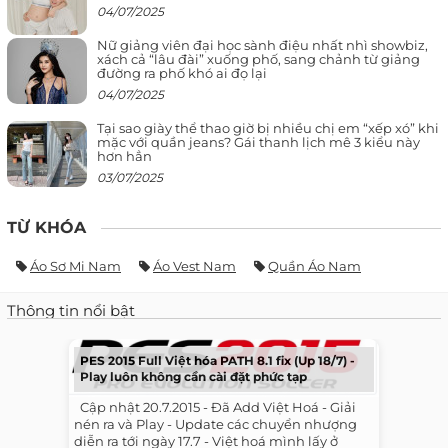
04/07/2025
Nữ giảng viên đại học sành điệu nhất nhì showbiz,
xách cả “lâu đài” xuống phố, sang chảnh từ giảng
đường ra phố khó ai đọ lại
04/07/2025
Tại sao giày thể thao giờ bị nhiều chị em “xếp xó” khi
mặc với quần jeans? Gái thanh lịch mê 3 kiểu này
hơn hẳn
03/07/2025
TỪ KHÓA
Áo Sơ Mi Nam
Áo Vest Nam
Quần Áo Nam
Thông tin nổi bật
PES 2015 Full Việt hóa PATH 8.1 fix (Up 18/7) -
Play luôn không cần cài đặt phức tạp
​ ​ Cập nhật 20.7.2015 - Đã Add Việt Hoá - Giải
nén ra và Play - Update các chuyển nhượng
diễn ra tới ngày 17.7 - Việt hoá mình lấy ở