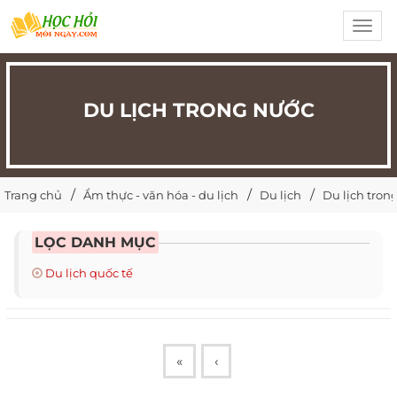
Toggl
navig
DU LỊCH TRONG NƯỚC
Trang chủ
Ẩm thực - văn hóa - du lịch
Du lịch
Du lịch tron
LỌC DANH MỤC
Du lịch quốc tế
«
‹