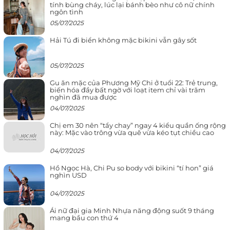
tính bùng cháy, lúc lại bánh bèo như cô nữ chính
ngôn tình
05/07/2025
Hải Tú đi biển không mặc bikini vẫn gây sốt
05/07/2025
Gu ăn mặc của Phương Mỹ Chi ở tuổi 22: Trẻ trung,
biến hóa đầy bất ngờ với loạt item chỉ vài trăm
nghìn đã mua được
04/07/2025
Chị em 30 nên “tẩy chay” ngay 4 kiểu quần ống rộng
này: Mặc vào trông vừa quê vừa kéo tụt chiều cao
04/07/2025
Hồ Ngọc Hà, Chi Pu so body với bikini “tí hon” giá
nghìn USD
04/07/2025
Ái nữ đại gia Minh Nhựa năng động suốt 9 tháng
mang bầu con thứ 4