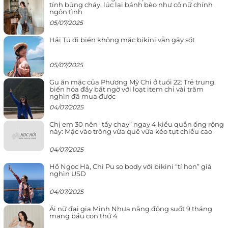
tính bùng cháy, lúc lại bánh bèo như cô nữ chính
ngôn tình
05/07/2025
Hải Tú đi biển không mặc bikini vẫn gây sốt
05/07/2025
Gu ăn mặc của Phương Mỹ Chi ở tuổi 22: Trẻ trung,
biến hóa đầy bất ngờ với loạt item chỉ vài trăm
nghìn đã mua được
04/07/2025
Chị em 30 nên “tẩy chay” ngay 4 kiểu quần ống rộng
này: Mặc vào trông vừa quê vừa kéo tụt chiều cao
04/07/2025
Hồ Ngọc Hà, Chi Pu so body với bikini “tí hon” giá
nghìn USD
04/07/2025
Ái nữ đại gia Minh Nhựa năng động suốt 9 tháng
mang bầu con thứ 4