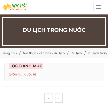
Toggl
navig
DU LỊCH TRONG NƯỚC
Trang chủ
Ẩm thực - văn hóa - du lịch
Du lịch
Du lịch tron
LỌC DANH MỤC
Du lịch quốc tế
«
‹