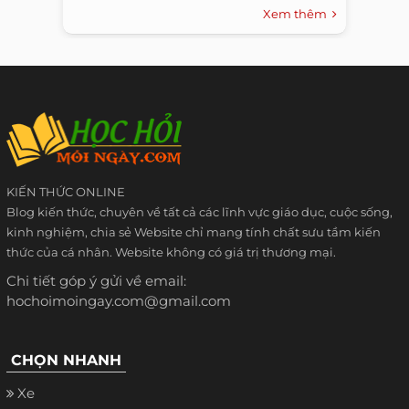
Xem thêm
KIẾN THỨC ONLINE
Blog kiến thức, chuyên về tất cả các lĩnh vực giáo dục, cuộc sống,
kinh nghiệm, chia sẻ Website chỉ mang tính chất sưu tầm kiến
thức của cá nhân. Website không có giá trị thương mại.
Chi tiết góp ý gửi về email:
hochoimoingay.com@gmail.com
CHỌN NHANH
Xe