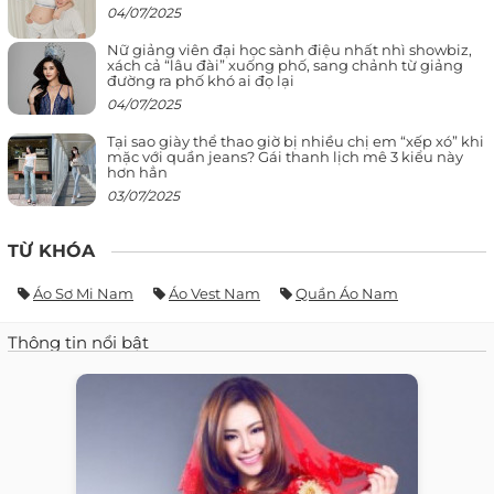
04/07/2025
Nữ giảng viên đại học sành điệu nhất nhì showbiz,
xách cả “lâu đài” xuống phố, sang chảnh từ giảng
đường ra phố khó ai đọ lại
04/07/2025
Tại sao giày thể thao giờ bị nhiều chị em “xếp xó” khi
mặc với quần jeans? Gái thanh lịch mê 3 kiểu này
hơn hẳn
03/07/2025
TỪ KHÓA
Áo Sơ Mi Nam
Áo Vest Nam
Quần Áo Nam
Thông tin nổi bật