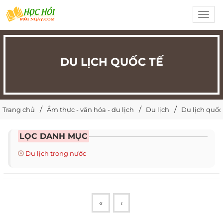
Toggl
navig
DU LỊCH QUỐC TẾ
Trang chủ
Ẩm thực - văn hóa - du lịch
Du lịch
Du lịch quốc
LỌC DANH MỤC
Du lịch trong nước
«
‹