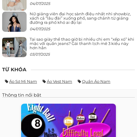
04/07/2025
Nữ giảng viên đại học sành điệu nhất nhì showbiz,
xách cả “lâu đài” xuống phố, sang chảnh từ giảng
đường ra phố khó ai đọ lại
04/07/2025
Tại sao giày thể thao giờ bị nhiều chị em “xếp xó” khi
mặc với quần jeans? Gái thanh lịch mê 3 kiểu này
hơn hẳn
03/07/2025
TỪ KHÓA
Áo Sơ Mi Nam
Áo Vest Nam
Quần Áo Nam
Thông tin nổi bật