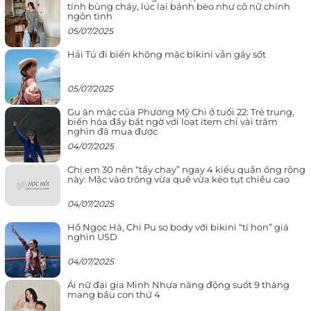
tính bùng cháy, lúc lại bánh bèo như cô nữ chính
ngôn tình
05/07/2025
Hải Tú đi biển không mặc bikini vẫn gây sốt
05/07/2025
Gu ăn mặc của Phương Mỹ Chi ở tuổi 22: Trẻ trung,
biến hóa đầy bất ngờ với loạt item chỉ vài trăm
nghìn đã mua được
04/07/2025
Chị em 30 nên “tẩy chay” ngay 4 kiểu quần ống rộng
này: Mặc vào trông vừa quê vừa kéo tụt chiều cao
04/07/2025
Hồ Ngọc Hà, Chi Pu so body với bikini “tí hon” giá
nghìn USD
04/07/2025
Ái nữ đại gia Minh Nhựa năng động suốt 9 tháng
mang bầu con thứ 4