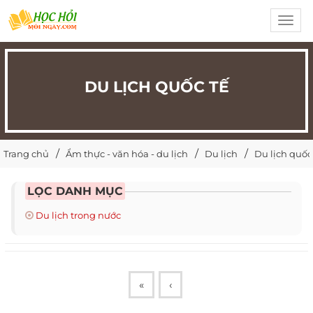
Toggl
navig
DU LỊCH QUỐC TẾ
Trang chủ
Ẩm thực - văn hóa - du lịch
Du lịch
Du lịch quốc
LỌC DANH MỤC
Du lịch trong nước
«
‹