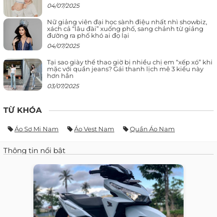
04/07/2025
Nữ giảng viên đại học sành điệu nhất nhì showbiz,
xách cả “lâu đài” xuống phố, sang chảnh từ giảng
đường ra phố khó ai đọ lại
04/07/2025
Tại sao giày thể thao giờ bị nhiều chị em “xếp xó” khi
mặc với quần jeans? Gái thanh lịch mê 3 kiểu này
hơn hẳn
03/07/2025
TỪ KHÓA
Áo Sơ Mi Nam
Áo Vest Nam
Quần Áo Nam
Thông tin nổi bật