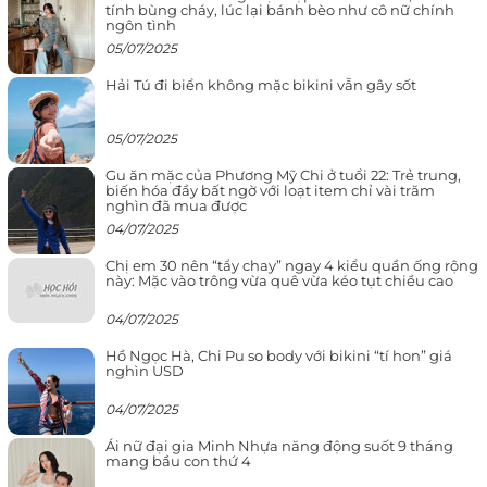
tính bùng cháy, lúc lại bánh bèo như cô nữ chính
ngôn tình
05/07/2025
Hải Tú đi biển không mặc bikini vẫn gây sốt
05/07/2025
Gu ăn mặc của Phương Mỹ Chi ở tuổi 22: Trẻ trung,
biến hóa đầy bất ngờ với loạt item chỉ vài trăm
nghìn đã mua được
04/07/2025
Chị em 30 nên “tẩy chay” ngay 4 kiểu quần ống rộng
này: Mặc vào trông vừa quê vừa kéo tụt chiều cao
04/07/2025
Hồ Ngọc Hà, Chi Pu so body với bikini “tí hon” giá
nghìn USD
04/07/2025
Ái nữ đại gia Minh Nhựa năng động suốt 9 tháng
mang bầu con thứ 4