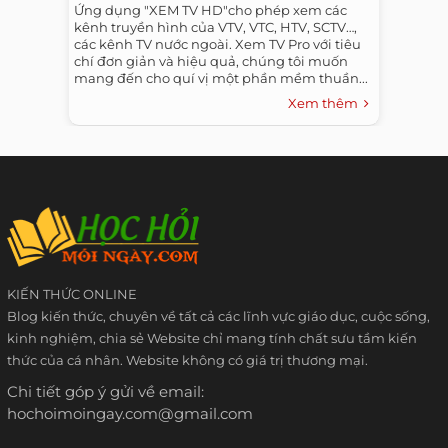
Ứng dụng "XEM TV HD"cho phép xem các
kênh truyền hình của VTV, VTC, HTV, SCTV…,
các kênh TV nước ngoài. Xem TV Pro với tiêu
chí đơn giản và hiệu quả, chúng tôi muốn
mang đến cho quí vị một phần mềm thuần...
Xem thêm
KIẾN THỨC ONLINE
Blog kiến thức, chuyên về tất cả các lĩnh vực giáo dục, cuộc sống,
kinh nghiệm, chia sẻ Website chỉ mang tính chất sưu tầm kiến
thức của cá nhân. Website không có giá trị thương mại.
Chi tiết góp ý gửi về email:
hochoimoingay.com@gmail.com