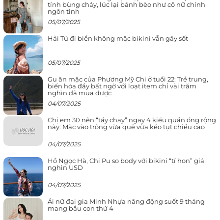
tính bùng cháy, lúc lại bánh bèo như cô nữ chính
ngôn tình
05/07/2025
Hải Tú đi biển không mặc bikini vẫn gây sốt
05/07/2025
Gu ăn mặc của Phương Mỹ Chi ở tuổi 22: Trẻ trung,
biến hóa đầy bất ngờ với loạt item chỉ vài trăm
nghìn đã mua được
04/07/2025
Chị em 30 nên “tẩy chay” ngay 4 kiểu quần ống rộng
này: Mặc vào trông vừa quê vừa kéo tụt chiều cao
04/07/2025
Hồ Ngọc Hà, Chi Pu so body với bikini “tí hon” giá
nghìn USD
04/07/2025
Ái nữ đại gia Minh Nhựa năng động suốt 9 tháng
mang bầu con thứ 4