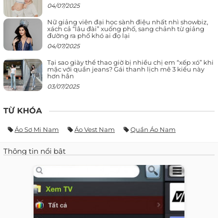
04/07/2025
Nữ giảng viên đại học sành điệu nhất nhì showbiz,
xách cả “lâu đài” xuống phố, sang chảnh từ giảng
đường ra phố khó ai đọ lại
04/07/2025
Tại sao giày thể thao giờ bị nhiều chị em “xếp xó” khi
mặc với quần jeans? Gái thanh lịch mê 3 kiểu này
hơn hẳn
03/07/2025
TỪ KHÓA
Áo Sơ Mi Nam
Áo Vest Nam
Quần Áo Nam
Thông tin nổi bật