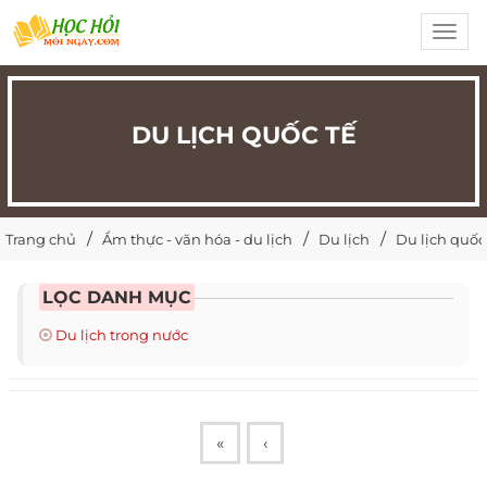
Toggl
navig
DU LỊCH QUỐC TẾ
Trang chủ
Ẩm thực - văn hóa - du lịch
Du lịch
Du lịch quốc
LỌC DANH MỤC
Du lịch trong nước
«
‹