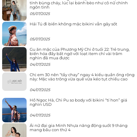
tính bùng cháy, lúc lại bánh bèo như cô nữ chính
ngôn tình
05/07/2025
Hải Tú đi biển không mặc bikini vẫn gây sốt
05/07/2025
Gu ăn mặc của Phương Mỹ Chi ở tuổi 22: Trẻ trung,
biến hóa đầy bất ngờ với loạt item chỉ vài trăm
nghìn đã mua được
04/07/2025
Chị em 30 nên “tẩy chay” ngay 4 kiểu quần ống rộng
này: Mặc vào trông vừa quê vừa kéo tụt chiều cao
04/07/2025
Hồ Ngọc Hà, Chi Pu so body với bikini “tí hon” giá
nghìn USD
04/07/2025
Ái nữ đại gia Minh Nhựa năng động suốt 9 tháng
mang bầu con thứ 4