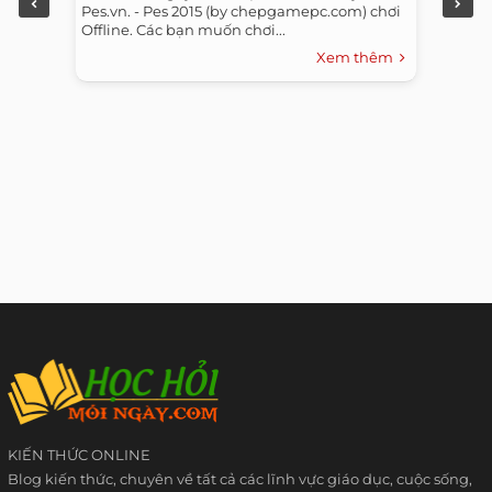
Pes.vn. - Pes 2015 (by chepgamepc.com) chơi
Offline. Các bạn muốn chơi...
Xem thêm
KIẾN THỨC ONLINE
Blog kiến thức, chuyên về tất cả các lĩnh vực giáo dục, cuộc sống,