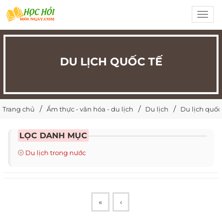
Toggl
navig
DU LỊCH QUỐC TẾ
Trang chủ
Ẩm thực - văn hóa - du lịch
Du lịch
Du lịch quốc
LỌC DANH MỤC
Du lịch trong nước
«
‹