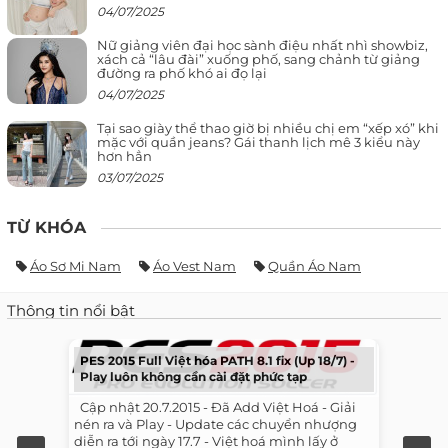
04/07/2025
Nữ giảng viên đại học sành điệu nhất nhì showbiz,
xách cả “lâu đài” xuống phố, sang chảnh từ giảng
đường ra phố khó ai đọ lại
04/07/2025
Tại sao giày thể thao giờ bị nhiều chị em “xếp xó” khi
mặc với quần jeans? Gái thanh lịch mê 3 kiểu này
hơn hẳn
03/07/2025
TỪ KHÓA
Áo Sơ Mi Nam
Áo Vest Nam
Quần Áo Nam
Thông tin nổi bật
PES 2015 Full Việt hóa PATH 8.1 fix (Up 18/7) -
Play luôn không cần cài đặt phức tạp
​ ​ Cập nhật 20.7.2015 - Đã Add Việt Hoá - Giải
nén ra và Play - Update các chuyển nhượng
diễn ra tới ngày 17.7 - Việt hoá mình lấy ở