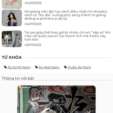
04/07/2025
Nữ giảng viên đại học sành điệu nhất nhì showbiz,
xách cả “lâu đài” xuống phố, sang chảnh từ giảng
đường ra phố khó ai đọ lại
04/07/2025
Tại sao giày thể thao giờ bị nhiều chị em “xếp xó” khi
mặc với quần jeans? Gái thanh lịch mê 3 kiểu này
hơn hẳn
03/07/2025
TỪ KHÓA
Áo Sơ Mi Nam
Áo Vest Nam
Quần Áo Nam
Thông tin nổi bật