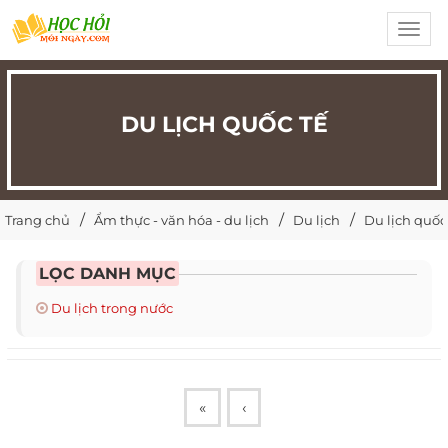
Toggl
navig
DU LỊCH QUỐC TẾ
Trang chủ
Ẩm thực - văn hóa - du lịch
Du lịch
Du lịch quốc
LỌC DANH MỤC
Du lịch trong nước
«
‹