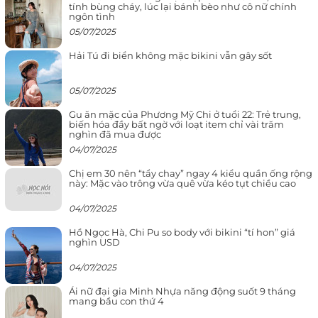
tính bùng cháy, lúc lại bánh bèo như cô nữ chính
ngôn tình
05/07/2025
Hải Tú đi biển không mặc bikini vẫn gây sốt
05/07/2025
Gu ăn mặc của Phương Mỹ Chi ở tuổi 22: Trẻ trung,
biến hóa đầy bất ngờ với loạt item chỉ vài trăm
nghìn đã mua được
04/07/2025
Chị em 30 nên “tẩy chay” ngay 4 kiểu quần ống rộng
này: Mặc vào trông vừa quê vừa kéo tụt chiều cao
04/07/2025
Hồ Ngọc Hà, Chi Pu so body với bikini “tí hon” giá
nghìn USD
04/07/2025
Ái nữ đại gia Minh Nhựa năng động suốt 9 tháng
mang bầu con thứ 4