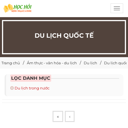
Toggl
navig
DU LỊCH QUỐC TẾ
Trang chủ
Ẩm thực - văn hóa - du lịch
Du lịch
Du lịch quốc
LỌC DANH MỤC
Du lịch trong nước
«
‹