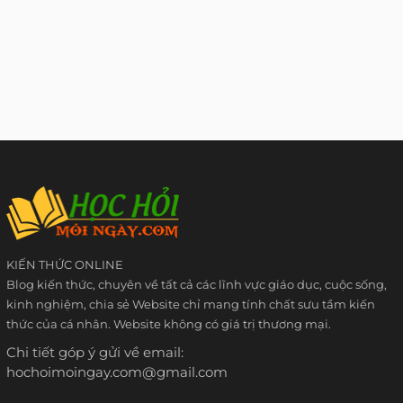
KIẾN THỨC ONLINE
Blog kiến thức, chuyên về tất cả các lĩnh vực giáo dục, cuộc sống,
kinh nghiệm, chia sẻ Website chỉ mang tính chất sưu tầm kiến
thức của cá nhân. Website không có giá trị thương mại.
Chi tiết góp ý gửi về email:
hochoimoingay.com@gmail.com