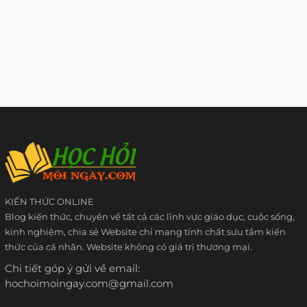
KIẾN THỨC ONLINE
Blog kiến thức, chuyên về tất cả các lĩnh vực giáo dục, cuộc sống,
kinh nghiệm, chia sẻ Website chỉ mang tính chất sưu tầm kiến
thức của cá nhân. Website không có giá trị thương mại.
Chi tiết góp ý gửi về email:
hochoimoingay.com@gmail.com