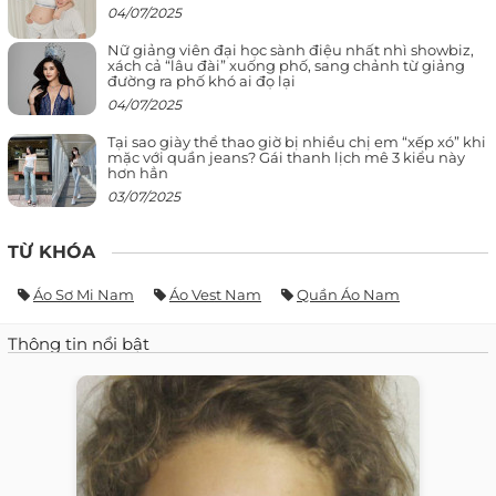
04/07/2025
Nữ giảng viên đại học sành điệu nhất nhì showbiz,
xách cả “lâu đài” xuống phố, sang chảnh từ giảng
đường ra phố khó ai đọ lại
04/07/2025
Tại sao giày thể thao giờ bị nhiều chị em “xếp xó” khi
mặc với quần jeans? Gái thanh lịch mê 3 kiểu này
hơn hẳn
03/07/2025
TỪ KHÓA
Áo Sơ Mi Nam
Áo Vest Nam
Quần Áo Nam
Thông tin nổi bật