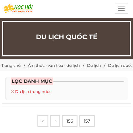
Toggl
navig
DU LỊCH QUỐC TẾ
Trang chủ
Ẩm thực - văn hóa - du lịch
Du lịch
Du lịch quốc
LỌC DANH MỤC
Du lịch trong nước
«
‹
156
157