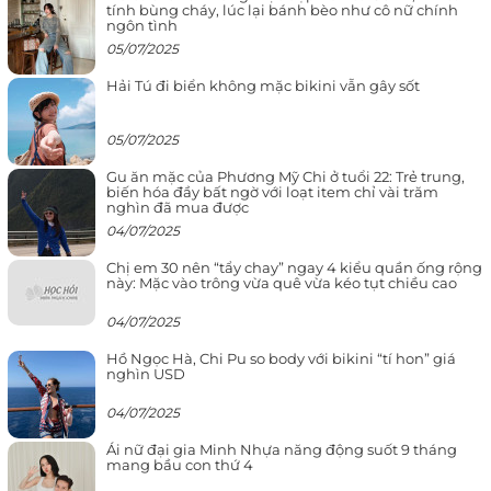
tính bùng cháy, lúc lại bánh bèo như cô nữ chính
ngôn tình
05/07/2025
Hải Tú đi biển không mặc bikini vẫn gây sốt
05/07/2025
Gu ăn mặc của Phương Mỹ Chi ở tuổi 22: Trẻ trung,
biến hóa đầy bất ngờ với loạt item chỉ vài trăm
nghìn đã mua được
04/07/2025
Chị em 30 nên “tẩy chay” ngay 4 kiểu quần ống rộng
này: Mặc vào trông vừa quê vừa kéo tụt chiều cao
04/07/2025
Hồ Ngọc Hà, Chi Pu so body với bikini “tí hon” giá
nghìn USD
04/07/2025
Ái nữ đại gia Minh Nhựa năng động suốt 9 tháng
mang bầu con thứ 4