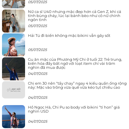
05/07/2025
Nữ ca sĩ U40 nhưng mặc đẹp hơn cả Gen Z, khi cá
tính bùng cháy, lúc lại bánh bèo như cô nữ chính
ngôn tình
05/07/2025
Hải Tú đi biển không mặc bikini vẫn gây sốt
05/07/2025
Gu ăn mặc của Phương Mỹ Chi ở tuổi 22: Trẻ trung,
biến hóa đầy bất ngờ với loạt item chỉ vài trăm
nghìn đã mua được
04/07/2025
Chị em 30 nên “tẩy chay” ngay 4 kiểu quần ống rộng
này: Mặc vào trông vừa quê vừa kéo tụt chiều cao
04/07/2025
Hồ Ngọc Hà, Chi Pu so body với bikini “tí hon” giá
nghìn USD
04/07/2025