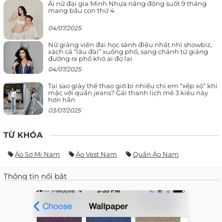
Ái nữ đại gia Minh Nhựa năng động suốt 9 tháng
mang bầu con thứ 4
04/07/2025
Nữ giảng viên đại học sành điệu nhất nhì showbiz,
xách cả “lâu đài” xuống phố, sang chảnh từ giảng
đường ra phố khó ai đọ lại
04/07/2025
Tại sao giày thể thao giờ bị nhiều chị em “xếp xó” khi
mặc với quần jeans? Gái thanh lịch mê 3 kiểu này
hơn hẳn
03/07/2025
TỪ KHÓA
Áo Sơ Mi Nam
Áo Vest Nam
Quần Áo Nam
Thông tin nổi bật