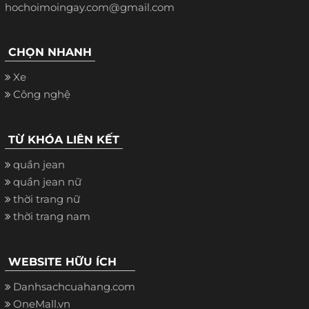
hochoimoingay.com@gmail.com
CHỌN NHANH
Xe
Công nghệ
TỪ KHÓA LIÊN KẾT
quần jean
quần jean nữ
thời trang nữ
thời trang nam
WEBSITE HỮU ÍCH
Danhsachcuahang.com
OneMall.vn