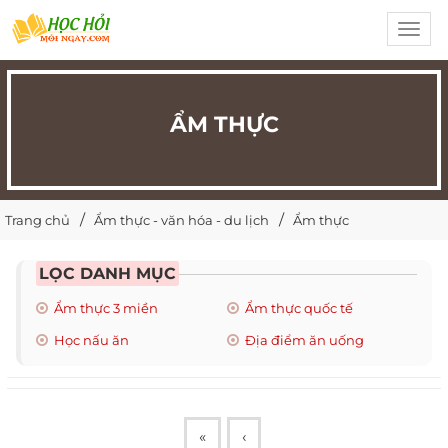
Toggl
navig
ẨM THỰC
Trang chủ
Ẩm thực - văn hóa - du lịch
Ẩm thực
LỌC DANH MỤC
Ẩm thực 3 miền
Ẩm thực quốc tế
Học nấu ăn
Địa điểm ăn uống
«
‹