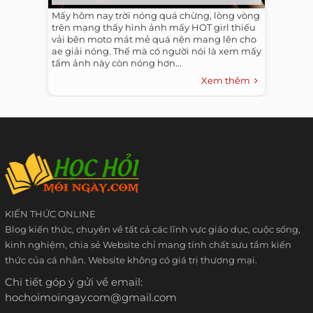
Mấy hôm nay trời nóng quá chừng, lòng vòng
trên mạng thấy hình ảnh mấy HOT girl thiếu
vải bên moto mát mẻ quá nên mang lên cho
ae giải nóng. Thế mà có người nói là xem mấy
tấm ảnh này còn nóng hơn...
Xem thêm
KIẾN THỨC ONLINE
Blog kiến thức, chuyên về tất cả các lĩnh vực giáo dục, cuộc sống,
kinh nghiệm, chia sẻ Website chỉ mang tính chất sưu tầm kiến
thức của cá nhân. Website không có giá trị thương mại.
Chi tiết góp ý gửi về email:
hochoimoingay.com@gmail.com