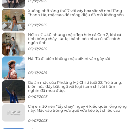
05/07/2025
Xuống phố sáng thứ 7 với váy hoa sặc sỡ như Tăng
Thanh Hà, mặc sao để trông điệu đà mà không sến
05/07/2025
Nữ ca sĩ U40 nhưng mặc đẹp hơn cả Gen Z, khi cá
tính bùng cháy, lúc lại bánh bèo như cô nữ chính
ngôn tình
05/07/2025
Hải Tú đi biển không mặc bikini vẫn gây sốt
05/07/2025
Gu ăn mặc của Phương Mỹ Chi ở tuổi 22: Trẻ trung,
biến hóa đầy bất ngờ với loạt item chỉ vài trăm
nghìn đã mua được
04/07/2025
Chị em 30 nên “tẩy chay” ngay 4 kiểu quần ống rộng
này: Mặc vào trông vừa quê vừa kéo tụt chiều cao
04/07/2025