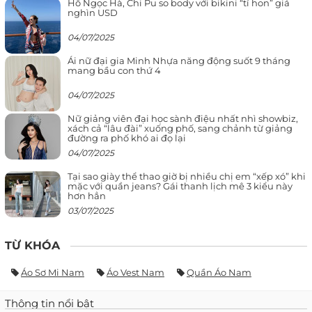
Hồ Ngọc Hà, Chi Pu so body với bikini “tí hon” giá
nghìn USD
04/07/2025
Ái nữ đại gia Minh Nhựa năng động suốt 9 tháng
mang bầu con thứ 4
04/07/2025
Nữ giảng viên đại học sành điệu nhất nhì showbiz,
xách cả “lâu đài” xuống phố, sang chảnh từ giảng
đường ra phố khó ai đọ lại
04/07/2025
Tại sao giày thể thao giờ bị nhiều chị em “xếp xó” khi
mặc với quần jeans? Gái thanh lịch mê 3 kiểu này
hơn hẳn
03/07/2025
TỪ KHÓA
Áo Sơ Mi Nam
Áo Vest Nam
Quần Áo Nam
Thông tin nổi bật