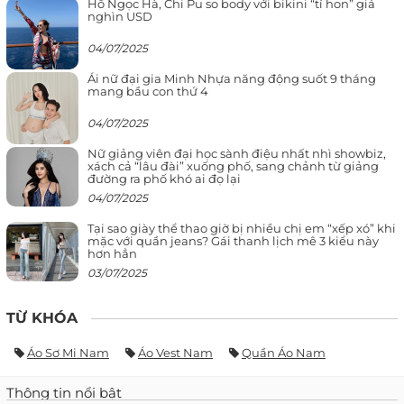
Hồ Ngọc Hà, Chi Pu so body với bikini “tí hon” giá
nghìn USD
04/07/2025
Ái nữ đại gia Minh Nhựa năng động suốt 9 tháng
mang bầu con thứ 4
04/07/2025
Nữ giảng viên đại học sành điệu nhất nhì showbiz,
xách cả “lâu đài” xuống phố, sang chảnh từ giảng
đường ra phố khó ai đọ lại
04/07/2025
Tại sao giày thể thao giờ bị nhiều chị em “xếp xó” khi
mặc với quần jeans? Gái thanh lịch mê 3 kiểu này
hơn hẳn
03/07/2025
TỪ KHÓA
Áo Sơ Mi Nam
Áo Vest Nam
Quần Áo Nam
Thông tin nổi bật