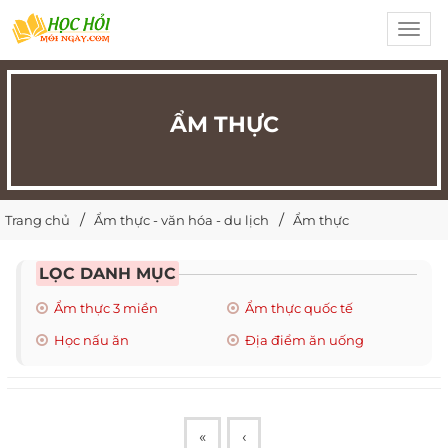
Toggl
navig
ẨM THỰC
Trang chủ
Ẩm thực - văn hóa - du lịch
Ẩm thực
LỌC DANH MỤC
Ẩm thực 3 miền
Ẩm thực quốc tế
Học nấu ăn
Địa điểm ăn uống
«
‹