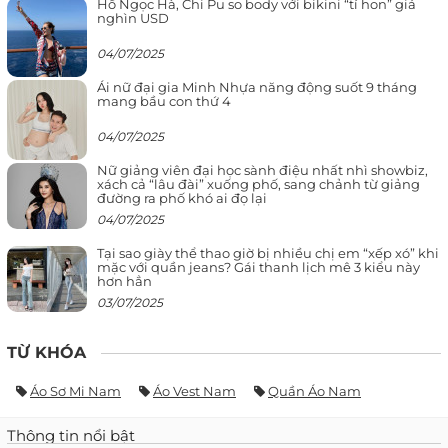
Hồ Ngọc Hà, Chi Pu so body với bikini “tí hon” giá
nghìn USD
04/07/2025
Ái nữ đại gia Minh Nhựa năng động suốt 9 tháng
mang bầu con thứ 4
04/07/2025
Nữ giảng viên đại học sành điệu nhất nhì showbiz,
xách cả “lâu đài” xuống phố, sang chảnh từ giảng
đường ra phố khó ai đọ lại
04/07/2025
Tại sao giày thể thao giờ bị nhiều chị em “xếp xó” khi
mặc với quần jeans? Gái thanh lịch mê 3 kiểu này
hơn hẳn
03/07/2025
TỪ KHÓA
Áo Sơ Mi Nam
Áo Vest Nam
Quần Áo Nam
Thông tin nổi bật