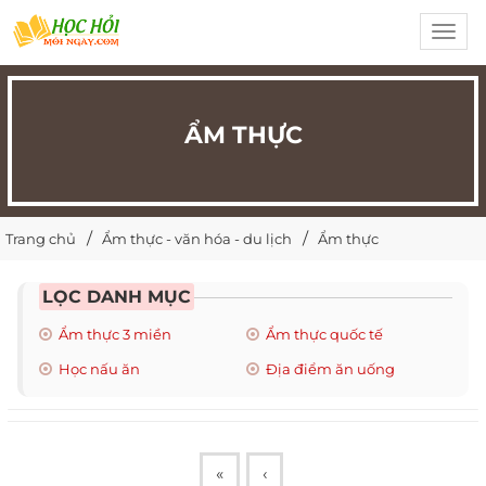
Toggl
navig
ẨM THỰC
Trang chủ
Ẩm thực - văn hóa - du lịch
Ẩm thực
LỌC DANH MỤC
Ẩm thực 3 miền
Ẩm thực quốc tế
Học nấu ăn
Địa điểm ăn uống
«
‹