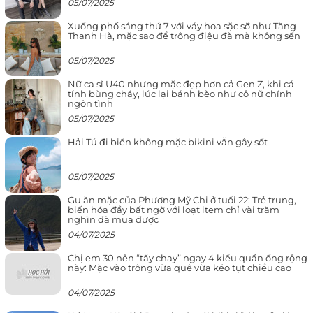
05/07/2025
Xuống phố sáng thứ 7 với váy hoa sặc sỡ như Tăng
Thanh Hà, mặc sao để trông điệu đà mà không sến
05/07/2025
Nữ ca sĩ U40 nhưng mặc đẹp hơn cả Gen Z, khi cá
tính bùng cháy, lúc lại bánh bèo như cô nữ chính
ngôn tình
05/07/2025
Hải Tú đi biển không mặc bikini vẫn gây sốt
05/07/2025
Gu ăn mặc của Phương Mỹ Chi ở tuổi 22: Trẻ trung,
biến hóa đầy bất ngờ với loạt item chỉ vài trăm
nghìn đã mua được
04/07/2025
Chị em 30 nên “tẩy chay” ngay 4 kiểu quần ống rộng
này: Mặc vào trông vừa quê vừa kéo tụt chiều cao
04/07/2025