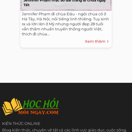
Jennifer Phạm mặc áo dài trắng đi chùa ngày
Tết
Jennifer Phạm đi chùa Đậu - ngôi chùa cổ ở
Hà Tây, Hà Nội, nổi tiếng linh thiêng. Tuy sinh
ra và lớn lên ở Mỹ nhưng người đẹp 28 tuổi
vẫn thấm nhuần truyền thống người Việt,
thích đi chùa...
Xem thêm
KIẾN THỨC ONLINE
Blog kiến thức, chuyên về tất cả các lĩnh vực giáo dục, cuộc sống,