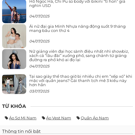
Hồ Ngọc Hà, Chi Pu so body với bikini “tí hon” giá
nghìn USD
04/07/2025
Ái nữ đại gia Minh Nhựa năng động suốt 9 tháng
mang bầu con thứ 4
04/07/2025
Nữ giảng viên đại học sành điệu nhất nhì showbiz,
xách cả “lâu đài” xuống phố, sang chảnh từ giảng
đường ra phố khó ai đọ lại
04/07/2025
Tại sao giày thể thao giờ bị nhiều chị em “xếp xó” khi
mặc với quần jeans? Gái thanh lịch mê 3 kiểu này
hơn hẳn
03/07/2025
TỪ KHÓA
Áo Sơ Mi Nam
Áo Vest Nam
Quần Áo Nam
Thông tin nổi bật