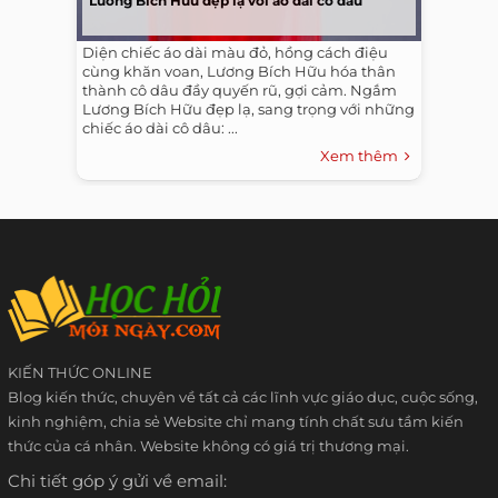
Lương Bích Hữu đẹp lạ với áo dài cô dâu
Diện chiếc áo dài màu đỏ, hồng cách điệu
cùng khăn voan, Lương Bích Hữu hóa thân
thành cô dâu đầy quyến rũ, gợi cảm. Ngắm
Lương Bích Hữu đẹp lạ, sang trọng với những
chiếc áo dài cô dâu: ...
Xem thêm
KIẾN THỨC ONLINE
Blog kiến thức, chuyên về tất cả các lĩnh vực giáo dục, cuộc sống,
kinh nghiệm, chia sẻ Website chỉ mang tính chất sưu tầm kiến
thức của cá nhân. Website không có giá trị thương mại.
Chi tiết góp ý gửi về email: