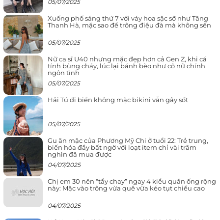
05/07/2025
Xuống phố sáng thứ 7 với váy hoa sặc sỡ như Tăng
Thanh Hà, mặc sao để trông điệu đà mà không sến
05/07/2025
Nữ ca sĩ U40 nhưng mặc đẹp hơn cả Gen Z, khi cá
tính bùng cháy, lúc lại bánh bèo như cô nữ chính
ngôn tình
05/07/2025
Hải Tú đi biển không mặc bikini vẫn gây sốt
05/07/2025
Gu ăn mặc của Phương Mỹ Chi ở tuổi 22: Trẻ trung,
biến hóa đầy bất ngờ với loạt item chỉ vài trăm
nghìn đã mua được
04/07/2025
Chị em 30 nên “tẩy chay” ngay 4 kiểu quần ống rộng
này: Mặc vào trông vừa quê vừa kéo tụt chiều cao
04/07/2025