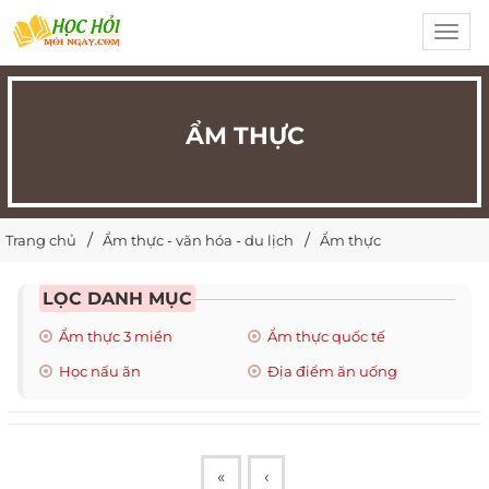
Toggl
navig
ẨM THỰC
Trang chủ
Ẩm thực - văn hóa - du lịch
Ẩm thực
LỌC DANH MỤC
Ẩm thực 3 miền
Ẩm thực quốc tế
Học nấu ăn
Địa điểm ăn uống
«
‹